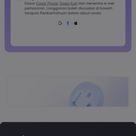
Dasar
Dasar Privasi
,
Dasar Kuki
dan menerima e-mel
huruf besar aksara
pemasaran. Langganan boleh diuruskan di bawah
Kata laluan mesti mengandungi sekurang-kurangnya 1
tetapan Pemberitahuan dalam akaun anda.
huruf kecil aksara
Kata laluan mesti mengandungi ~!@#£%^&amp;*()_-
+=:;&lt;&gt;{,[]?,.
Kata laluan tidak boleh digunakan secara lazim
Kata laluan tidak boleh mengandungi aksara bukan latin
Kata laluan tidak boleh mengandungi jarak