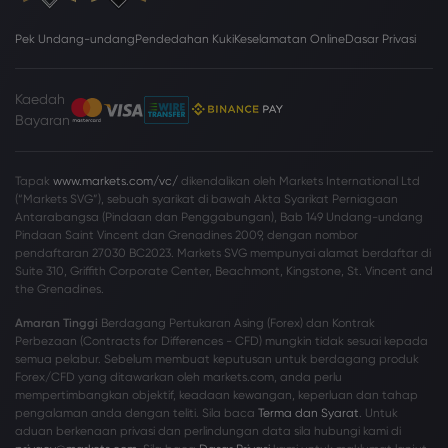
Pek Undang-undang
Pendedahan Kuki
Keselamatan Online
Dasar Privasi
Kaedah
Bayaran
Tapak
www.markets.com/vc/
dikendalikan oleh Markets International Ltd
(“Markets SVG”), sebuah syarikat di bawah Akta Syarikat Perniagaan
Antarabangsa (Pindaan dan Penggabungan), Bab 149 Undang-undang
Pindaan Saint Vincent dan Grenadines 2009, dengan nombor
pendaftaran 27030 BC2023. Markets SVG mempunyai alamat berdaftar di
Suite 310, Griffith Corporate Center, Beachmont, Kingstone, St. Vincent and
the Grenadines.
Amaran Tinggi
Berdagang Pertukaran Asing (Forex) dan Kontrak
Perbezaan (Contracts for Differences - CFD) mungkin tidak sesuai kepada
semua pelabur. Sebelum membuat keputusan untuk berdagang produk
Forex/CFD yang ditawarkan oleh markets.com, anda perlu
mempertimbangkan objektif, keadaan kewangan, keperluan dan tahap
pengalaman anda dengan teliti. Sila baca
Terma dan Syarat
. Untuk
aduan berkenaan privasi dan perlindungan data sila hubungi kami di