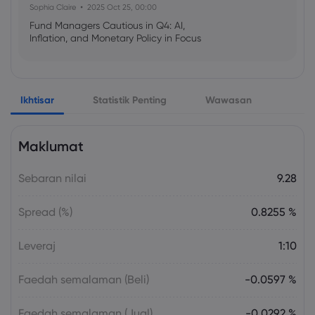
Sophia Claire
2025 Oct 25, 00:00
Fund Managers Cautious in Q4: AI,
Inflation, and Monetary Policy in Focus
Emma Rose
2025 Oct 25, 00:00
Ikhtisar
Statistik Penting
Wawasan
US Government Shutdown Threatens
October Inflation Data Release
Maklumat
Sophia Claire
2025 Oct 24, 00:00
Sebaran nilai
9.28
US-EU Relations: Russia Sanctions Unite
Despite Trade Tensions
Spread (%)
0.8255 %
Emma Rose
2025 Oct 24, 00:00
Leveraj
1:10
BOJ Warns of Japan Stock Market
Overheating, U.S. Trade Policy Risk
Faedah semalaman (Beli)
-0.0597 %
Faedah semalaman (Jual)
-0.0292 %