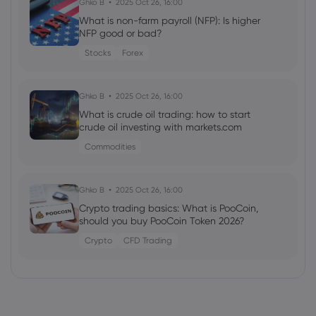
Ghko B
2025 Oct 26, 16:00
What is non-farm payroll (NFP): Is higher
NFP good or bad?
Stocks
Forex
Ghko B
2025 Oct 26, 16:00
What is crude oil trading: how to start
crude oil investing with markets.com
Commodities
Ghko B
2025 Oct 26, 16:00
Crypto trading basics: What is PooCoin,
should you buy PooCoin Token 2026?
Crypto
CFD Trading