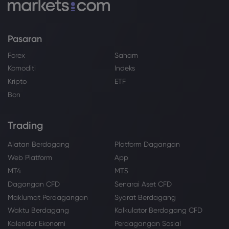
Pasaran
Forex
Saham
Komoditi
Indeks
Kripto
ETF
Bon
Trading
Alatan Berdagang
Platform Dagangan
Web Platform
App
MT4
MT5
Dagangan CFD
Senarai Aset CFD
Maklumat Perdagangan
Syarat Berdagang
Waktu Berdagang
Kalkulator Berdagang CFD
Kalendar Ekonomi
Perdagangan Sosial