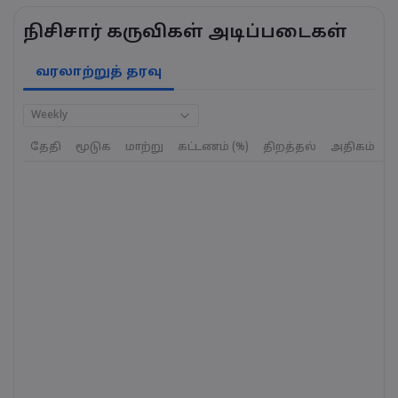
நிசிசார் கருவிகள் அடிப்படைகள்
வரலாற்றுத் தரவு
Weekly
தேதி
மூடுக
மாற்று
கட்டணம் (%)
திறத்தல்
அதிகம்
க