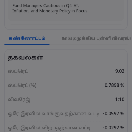
Fund Managers Cautious in Q4: AI,
Inflation, and Monetary Policy in Focus
Emma Rose
2025 Oct 25, 00:00
US Government Shutdown Threatens
கண்ணோட்டம்
&nbsp;முக்கிய புள்ளிவிவரங்
October Inflation Data Release
தகவல்கள்
Sophia Claire
2025 Oct 24, 00:00
US-EU Relations: Russia Sanctions Unite
ஸ்ப்ரெட்
9.02
Despite Trade Tensions
ஸ்ப்ரெட் (%)
0.7898 %
Emma Rose
2025 Oct 24, 00:00
லிவரேஜ்
1:10
BOJ Warns of Japan Stock Market
Overheating, U.S. Trade Policy Risk
ஒரே இரவில் வாங்குவதற்கான வட்டி
-0.0597 %
ஒரே இரவில் விற்பதற்கான வட்டி
-0.0292 %