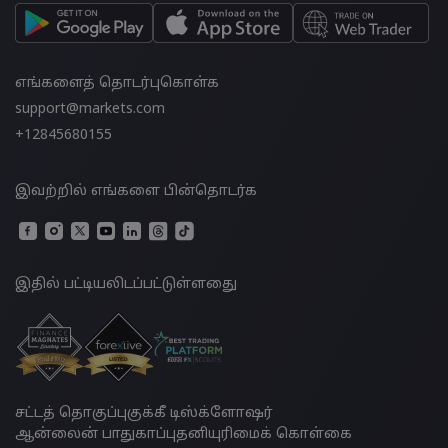
எங்களைத் தொடர்புகொள்க
support@markets.com
+12845680155
இவற்றில் எங்களை பின்தொடர்க
இதில் பட்டியலிடப்பட்டுள்ளதுை
சட்டத் தொகுப்பு
குக்கீ டிஸ்க்ளோஷர்
ஆன்லைன் பாதுகாப்பு
தனியுரிமைக் கொள்கை