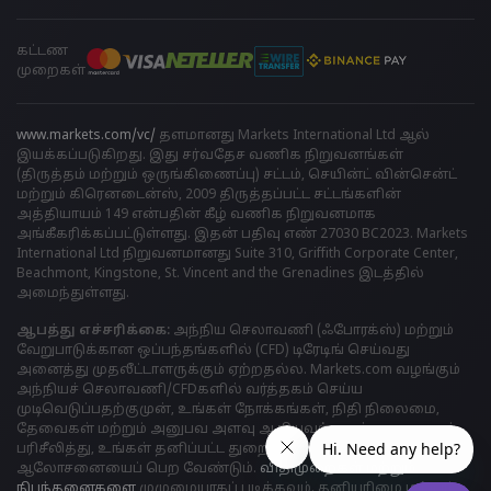
கட்டண
முறைகள்
www.markets.com/vc/
தளமானது Markets International Ltd ஆல்
இயக்கப்படுகிறது. இது சர்வதேச வணிக நிறுவனங்கள்
(திருத்தம் மற்றும் ஒருங்கிணைப்பு) சட்டம், செயின்ட் வின்சென்ட்
மற்றும் கிரெனடைன்ஸ், 2009 திருத்தப்பட்ட சட்டங்களின்
அத்தியாயம் 149 என்பதின் கீழ் வணிக நிறுவனமாக
அங்கீகரிக்கப்பட்டுள்ளது. இதன் பதிவு எண் 27030 BC2023. Markets
International Ltd நிறுவனமானது Suite 310, Griffith Corporate Center,
Beachmont, Kingstone, St. Vincent and the Grenadines இடத்தில்
அமைந்துள்ளது.
ஆபத்து எச்சரிக்கை:
அந்நிய செலாவணி (ஃபோரக்ஸ்) மற்றும்
வேறுபாடுக்கான ஒப்பந்தங்களில் (CFD) டிரேடிங் செய்வது
அனைத்து முதலீட்டாளருக்கும் ஏற்றதல்ல. Markets.com வழங்கும்
அந்நியச் செலாவணி/CFDகளில் வர்த்தகம் செய்ய
முடிவெடுப்பதற்குமுன், உங்கள் நோக்கங்கள், நிதி நிலைமை,
தேவைகள் மற்றும் அனுபவ அளவு ஆகியவற்றைக் கவனமாகப்
பரிசீலித்து, உங்கள் தனிப்பட்ட துறைசார் நிபுணரின்
ஆலோசனையைப் பெற வேண்டும்.
விதிமுறைகள் மற்றும்
நிபந்தனைகளை
முழுமையாகப் படிக்கவும். தனியுரிமை மற்றும்