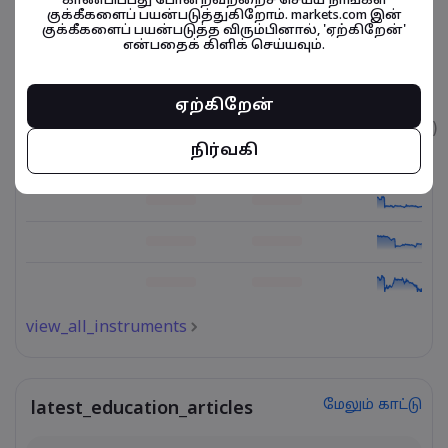
காண்பிப்பது போன்றவற்றைச் செய்ய நாங்கள்
குக்கீகளைப் பயன்படுத்துகிறோம். markets.com இன்
குக்கீகளைப் பயன்படுத்த விரும்பினால், 'ஏற்கிறேன்'
என்பதைக் கிளிக் செய்யவும்.
நிதிசார் கருவிகள் தொடர்பானவை
ஏற்கிறேன்
உடைமை
விற்பனை
வாங்குதல்
கட்டணம் (%)
நிர்வகி
view_all_instruments
மேலும் காட்டு
latest_education_articles