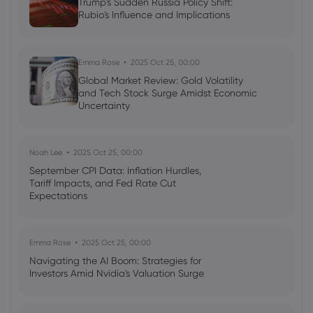
Trump's Sudden Russia Policy Shift:
Rubio's Influence and Implications
Emma Rose
2025 Oct 25, 00:00
Global Market Review: Gold Volatility
and Tech Stock Surge Amidst Economic
Uncertainty
Noah Lee
2025 Oct 25, 00:00
September CPI Data: Inflation Hurdles,
Tariff Impacts, and Fed Rate Cut
Expectations
Emma Rose
2025 Oct 25, 00:00
Navigating the AI Boom: Strategies for
Investors Amid Nvidia's Valuation Surge