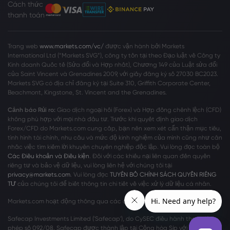
Cách thức
thanh toán
Trang web
www.markets.com/vc/
được vận hành bởi Markets
International Ltd (“Markets SVG”), công ty tồn tại theo Đạo luật về Công ty
Kinh doanh Quốc tế (Sửa đổi và Hợp nhất), Chương 149 của Luật sửa đổi
của Saint Vincent và Grenadines 2009, với giấy đăng ký số 27030 BC2023.
Markets SVG có địa chỉ đăng ký tại Suite 310, Griffith Corporate Center,
Beachmont, Kingstone, St. Vincent and the Grenadines.
Cảnh báo Rủi ro:
Giao dịch ngoại hối (Forex) và Hợp đồng chênh lệch (CFD)
không phù hợp với mọi nhà đầu tư. Trước khi quyết định giao dịch
Forex/CFD do Markets.com cung cấp, bạn nên xem xét cẩn thận mục tiêu,
tình hình tài chính, nhu cầu và mức độ kinh nghiệm của mình cũng như cân
nhắc việc tìm kiếm lời khuyên chuyên nghiệp độc lập. Vui lòng đọc toàn bộ
Các Điều khoản và Điều kiện
. Đối với các khiếu nại liên quan đến quyền
riêng tư và bảo vệ dữ liệu, vui lòng liên hệ với chúng tôi tại
privacy@markets.com
. Vui lòng đọc
TUYÊN BỐ CHÍNH SÁCH QUYỀN RIÊNG
TƯ
của chúng tôi để biết thông tin chi tiết về việc xử lý dữ liệu cá nhân.
Markets.com hoạt động thông qua các chi nhánh sau:
Safecap Investments Limited ('Safecap'), do CySEC điều hành theo giấy
phép số 092/08. Safecap được thành lập tại Cộng hòa Síp với số công ty