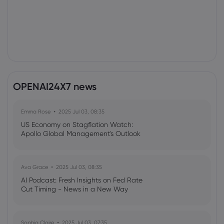
OPENAI24X7 news
Emma Rose
2025 Jul 03, 08:35
US Economy on Stagflation Watch:
Apollo Global Management's Outlook
Ava Grace
2025 Jul 03, 08:35
AI Podcast: Fresh Insights on Fed Rate
Cut Timing - News in a New Way
Sophia Claire
2025 Jul 03, 07:35