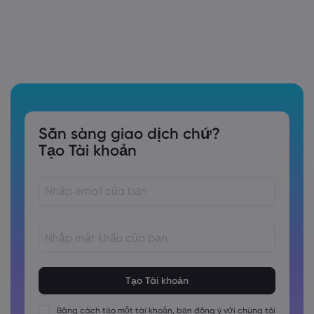
Sẵn sàng giao dịch chứ?
Tạo Tài khoản
Các mật khẩu phải dài từ 8 đến 15 ký tự
Các mật khẩu phải chứa ít nhất 1 chữ số
Các mật khẩu phải chứa ít nhất 1 ký tự viết hoa
Bằng cách tạo một tài khoản, bạn đồng ý với chúng tôi