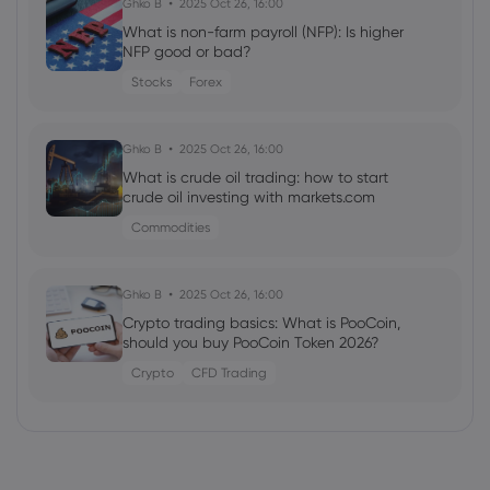
Ghko B
2025 Oct 26, 16:00
What is non-farm payroll (NFP): Is higher
NFP good or bad?
Stocks
Forex
Ghko B
2025 Oct 26, 16:00
What is crude oil trading: how to start
crude oil investing with markets.com
Commodities
Ghko B
2025 Oct 26, 16:00
Crypto trading basics: What is PooCoin,
should you buy PooCoin Token 2026?
Crypto
CFD Trading