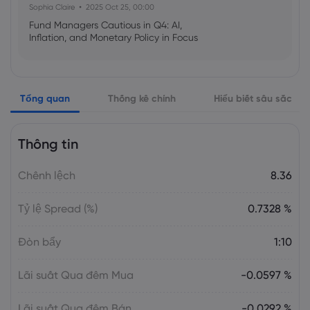
Sophia Claire
2025 Oct 25, 00:00
Fund Managers Cautious in Q4: AI,
Inflation, and Monetary Policy in Focus
Emma Rose
2025 Oct 25, 00:00
Tổng quan
Thống kê chính
Hiểu biết sâu sắc
US Government Shutdown Threatens
October Inflation Data Release
Thông tin
Sophia Claire
2025 Oct 24, 00:00
Chênh lệch
8.36
US-EU Relations: Russia Sanctions Unite
Despite Trade Tensions
Tỷ lệ Spread (%)
0.7328 %
Emma Rose
2025 Oct 24, 00:00
Đòn bẩy
1:10
BOJ Warns of Japan Stock Market
Overheating, U.S. Trade Policy Risk
Lãi suất Qua đêm Mua
-0.0597 %
Lãi suất Qua đêm Bán
-0.0292 %