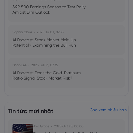
S&P 500 Earnings Season to Test Rally
Amidst Dim Outlook
Sophia Claire
2025 Jul 03, 07:35
AI Podcast: Stock Market Melt-Up
Potential? Examining the Bull Run
Noah Lee
2025 Jul 03, 07:35
AI Podcast: Does the Gold-Platinum
Ratio Signal Stock Market Risk?
Tin tức mới nhất
Cho xem nhiều hơn
Ava Grace
2025 Oct 25, 00:00