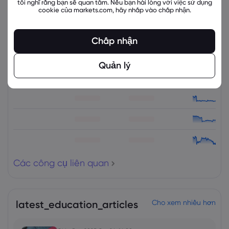
tôi nghĩ rằng bạn sẽ quan tâm. Nếu bạn hài lòng với việc sử dụng
cookie của markets.com, hãy nhấp vào chấp nhận.
Các công cụ liên quan
Chấp nhận
Tài sản
Bán
Mua
% Thay đổi
Quản lý
Các công cụ liên quan
latest_education_articles
Cho xem nhiều hơn