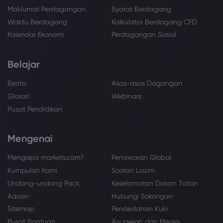
Maklumat Perdagangan
Syarat Berdagang
Waktu Berdagang
Kalkulator Berdagang CFD
Kalendar Ekonomi
Perdagangan Sosial
Belajar
Berita
Asas-asas Dagangan
Glosari
Webinars
Pusat Pendidikan
Mengenai
Mengapa markets.com?
Penawaran Global
Kumpulan Kami
Soalan Lazim
Undang-undang Pack
Keselamatan Dalam Talian
Aduan
Hubungi Sokongan
Sitemap
Pendedahan Kuki
Pusat Bantuan
Anugerah dan Media