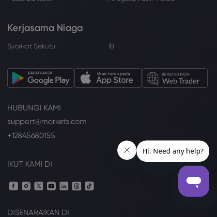
Kerjasama Niaga
Syarikat Sekutu
IB
HUBUNGI KAMI
support@markets.com
+12845680155
IKUT KAMI DI
DISENARAIKAN DI