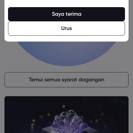
Saya terima
Urus
Temui semua syarat dagangan