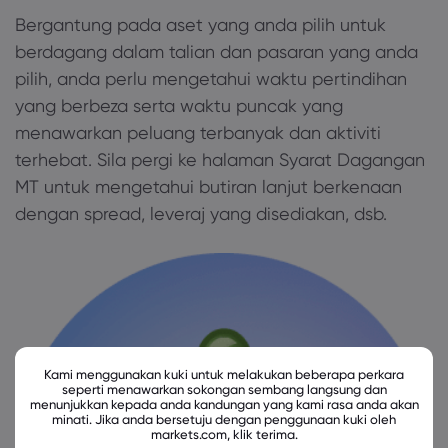
Bergantung pada aset yang anda pilih untuk
berdagang dalam talian dan pasaran yang anda
pilih, anda perlu mengetahui waktu pertindihan
yang berbeza serta waktu puncak yang
menawarkan peluang terbanyak dan aktiviti
terhebat. Sila pergi ke halaman Syarat Dagangan
MT untuk mengetahui butiran lanjut berkenaan
dengan spread, leveraj yang disediakan, dsb.
Kami menggunakan kuki untuk melakukan beberapa perkara
seperti menawarkan sokongan sembang langsung dan
menunjukkan kepada anda kandungan yang kami rasa anda akan
minati. Jika anda bersetuju dengan penggunaan kuki oleh
markets.com, klik terima.