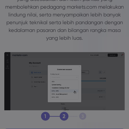
membolehkan pedagang markets.com melakukan
lindung nilai, serta menyampaikan lebih banyak
Mengenai Market
penunjuk teknikal serta lebih pandangan dengan
kedalaman pasaran dan bilangan rangka masa
Mengapa Markets.
Bantuan & Sokon
yang lebih luas.
Penawaran Global
FAQ
Data & Keselama
Kumpulan Kami
Pusat Bantuan
Keselamatan Dalam
Undang-undang 
Anugerah dan Med
Hubungi Sokongan
Pendedahan Kuki
Undang-undang P
Aduan