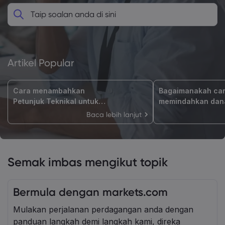
Mengenai Market
Mengapa Markets.
Bantuan & Sokon
Artikel Popular
Penawaran Global
FAQ
Data & Keselama
Cara menambahkan
Bagaimanakah ca
Kumpulan Kami
Pusat Bantuan
Petunjuk Teknikal untuk
memindahkan dan
Keselamatan Dalam
Undang-undang 
Analisis Pasaran Mendalam
akaun perdagang
Anugerah dan Med
Baca lebih lanjut
Hubungi Sokongan
Pendedahan Kuki
di markets.com
Undang-undang P
Aduan
Semak imbas mengikut topik
Bermula dengan markets.com
Mulakan perjalanan perdagangan anda dengan
panduan langkah demi langkah kami, direka