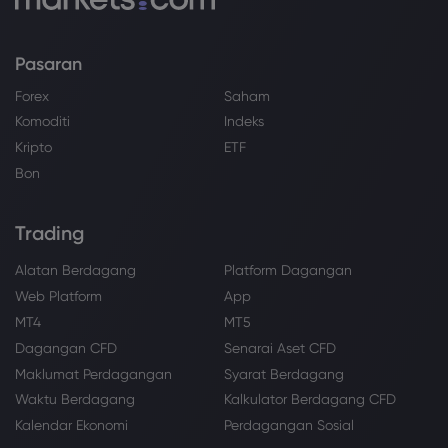
Pasaran
Forex
Saham
Komoditi
Indeks
Kripto
ETF
Bon
Trading
Alatan Berdagang
Platform Dagangan
Web Platform
App
MT4
MT5
Dagangan CFD
Senarai Aset CFD
Maklumat Perdagangan
Syarat Berdagang
Waktu Berdagang
Kalkulator Berdagang CFD
Kalendar Ekonomi
Perdagangan Sosial