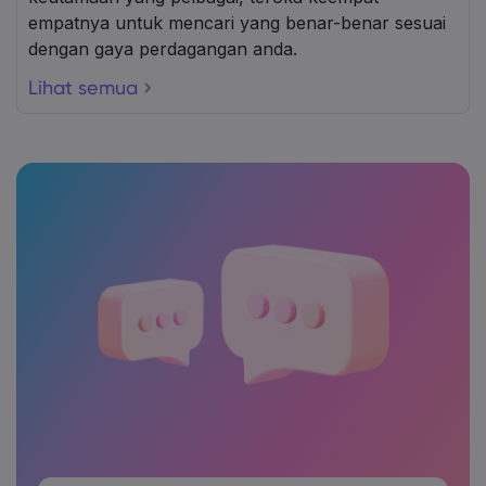
empatnya untuk mencari yang benar-benar sesuai
dengan gaya perdagangan anda.
Lihat semua