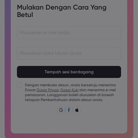
Mulakan Dengan Cara Yang
Betul
Kata laluan mestilah di antara 8 dan 15 aksara panjang
Kata laluan mesti mengandungi sekurang-kurangnya 1
nombor aksara
Dengan membuka akaun, anda bersetuju menerima
Kata laluan mesti mengandungi sekurang-kurangnya 1
Dasar
Dasar Privasi
,
Dasar Kuki
dan menerima e-mel
huruf besar aksara
pemasaran. Langganan boleh diuruskan di bawah
Kata laluan mesti mengandungi sekurang-kurangnya 1
tetapan Pemberitahuan dalam akaun anda.
huruf kecil aksara
Kata laluan mesti mengandungi ~!@#£%^&amp;*()_-
+=:;&lt;&gt;{,[]?,.
Kata laluan tidak boleh digunakan secara lazim
Kata laluan tidak boleh mengandungi aksara bukan latin
Kata laluan tidak boleh mengandungi jarak