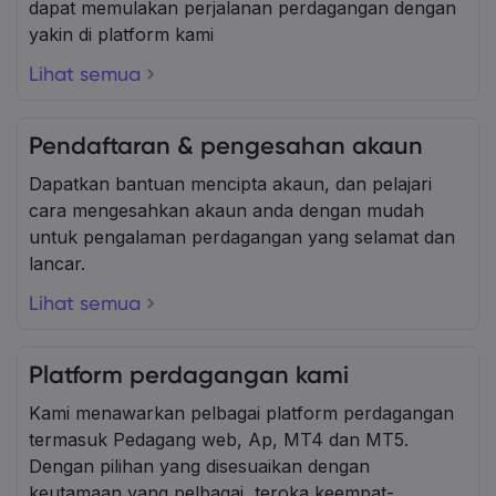
dapat memulakan perjalanan perdagangan dengan
yakin di platform kami
Lihat semua
Pendaftaran & pengesahan akaun
Dapatkan bantuan mencipta akaun, dan pelajari
cara mengesahkan akaun anda dengan mudah
untuk pengalaman perdagangan yang selamat dan
lancar.
Lihat semua
Platform perdagangan kami
Kami menawarkan pelbagai platform perdagangan
termasuk Pedagang web, Ap, MT4 dan MT5.
Dengan pilihan yang disesuaikan dengan
keutamaan yang pelbagai, teroka keempat-