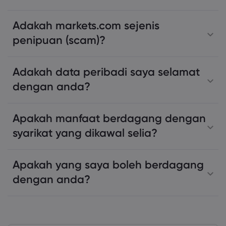
Adakah markets.com sejenis
penipuan (scam)?
Adakah data peribadi saya selamat
dengan anda?
Apakah manfaat berdagang dengan
syarikat yang dikawal selia?
Keselamatan Dalam
Talian
Apakah yang saya boleh berdagang
Dasar Privasi
dengan anda?