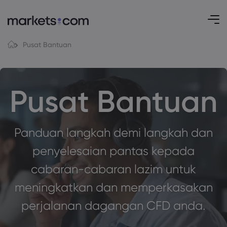
Pusat Bantuan
Pusat Bantuan
Panduan langkah demi langkah dan
penyelesaian pantas kepada
cabaran-cabaran lazim untuk
meningkatkan dan memperkasakan
perjalanan dagangan CFD anda.