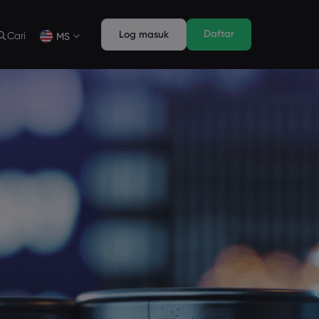
Daftar
Log masuk
Cari
MS
Ciri Dagangan
Undang-undang Pack
n
pth of Market
Undang-undang Pack
English
English
English (ZA)
English (St. Vincent)
Dansk
Italiano
Danish
Italian
Bahasa Melayu
ภาษาไทย
Malay
Thai
िन्दी
Português
Hindi
Portuguese