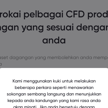
rokai pelbagai CFD pro
gan yang sesuai denga
anda
n aset dagangan yang membolehkan anda memp
a
Kami menggunakan kuki untuk melakukan
beberapa perkara seperti menawarkan
opular
sokongan sembang langsung dan menunjukkan
kepada anda kandungan yang kami rasa anda
akan minati. Jika anda bersetuju dengan