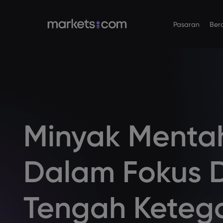
Pasaran
Ber
Platform Daganga
Mengenai
Produk
Bahasa
Web Platform
Mengapa Mar
English
English
Forex
English (Global)
English (EU)
App
Penawaran Gl
Deutsch
Español
Komoditi
MT4
Kumpulan Kam
German
Spanish (Latam)
Nederlands
العربية
MT5
Anugerah da
Indeks
Dutch
Arabic
Minyak Menta
繁體中文
简体中文
Trading Central
Traditional Chinese
Simplified Chinese
Bon
Bahasa Indonesia
한국어
Indonesian
Korean
Dalam Fokus D
Tengah Keteg