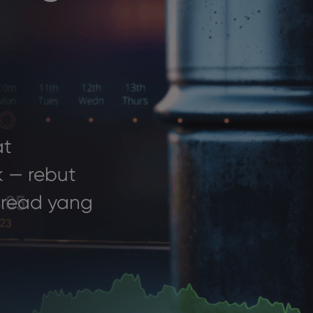
at
 — rebut
pread yang