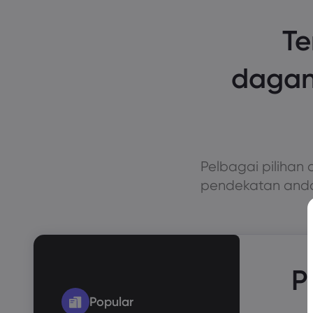
Te
dagan
Pelbagai piliha
pendekatan and
P
Popular