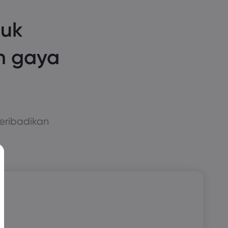
duk
n gaya
eribadikan