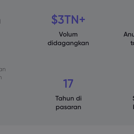
n
$3TN+
Volum
An
didagangkan
t
an
n
17
Tahun di
pasaran