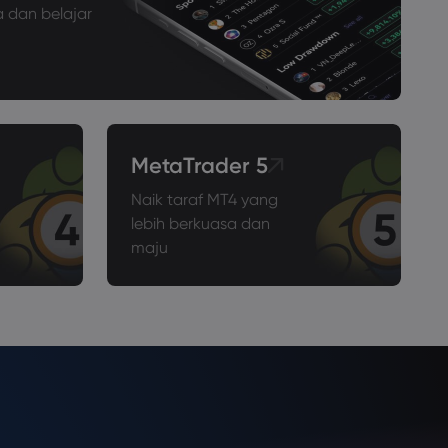
 dan belajar
MetaTrader 5
Naik taraf MT4 yang
lebih berkuasa dan
maju