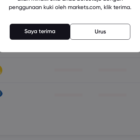
Jual
Beli
penggunaan kuki oleh markets.com, klik terima.
Saya terima
Urus