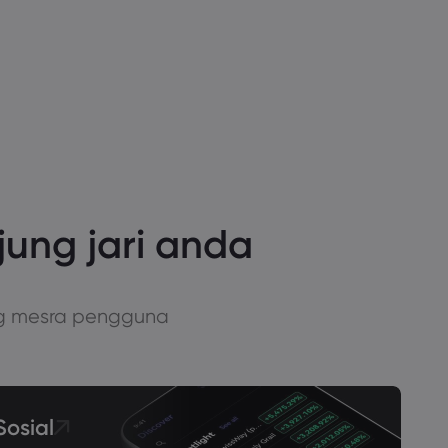
ung jari anda
ng mesra pengguna
osial