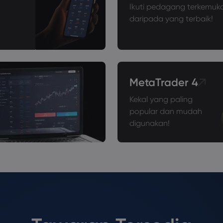
Ikuti pedagang terkemuka
daripada yang terbaik!
MetaTrader 4
Kekal yang paling
popular dan mudah
digunakan!