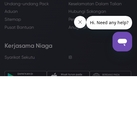
Undang-undang Pack
Keselamatan Dalam Talian
Aduan
Hubungi Sokongan
Sitemap
Pendedahan Kuki
Pusat Bantuan
Anugerah dan Media
Kerjasama Niaga
Syarikat Sekutu
IB
HUBUNGI KAMI
support@markets.com
+12845680155
IKUT KAMI DI