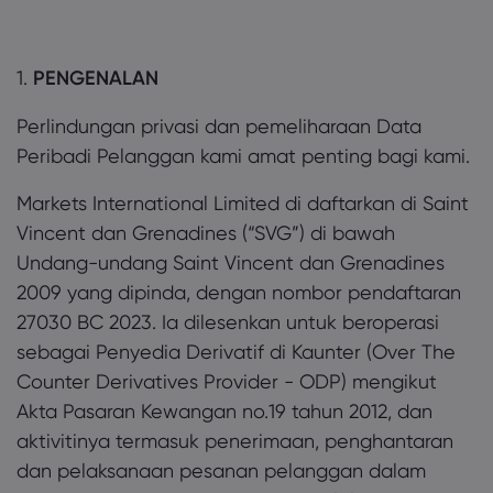
1.
PENGENALAN
Mengenai Market
Perlindungan privasi dan pemeliharaan Data
Mengapa Markets.
Bantuan & Sokon
Peribadi Pelanggan kami amat penting bagi kami.
Penawaran Global
FAQ
Data & Keselama
Markets International Limited di daftarkan di Saint
Kumpulan Kami
Pusat Bantuan
Keselamatan Dalam
Undang-undang 
Vincent dan Grenadines (“SVG”) di bawah
Anugerah dan Med
Hubungi Sokongan
Undang-undang Saint Vincent dan Grenadines
Pendedahan Kuki
Undang-undang P
2009 yang dipinda, dengan nombor pendaftaran
Aduan
27030 BC 2023. Ia dilesenkan untuk beroperasi
sebagai Penyedia Derivatif di Kaunter (Over The
Counter Derivatives Provider - ODP) mengikut
Akta Pasaran Kewangan no.19 tahun 2012, dan
aktivitinya termasuk penerimaan, penghantaran
dan pelaksanaan pesanan pelanggan dalam