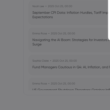
Noah Lee
2025 Oct 25, 00:00
September CPI Data: Inflation Hurdles, Tariff Im
Expectations
Emma Rose
2025 Oct 25, 00:00
Navigating the AI Boom: Strategies for Investors 
Surge
Sophia Claire
2025 Oct 25, 00:00
Fund Managers Cautious in Q4: AI, Inflation, and 
Emma Rose
2025 Oct 25, 00:00
US Government Shutdown Threatens October Infl
Sophia Claire
2025 Oct 24, 00:00