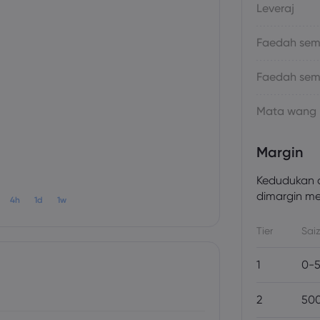
Leveraj
Faedah sema
Faedah sem
Mata wang
Margin
Kedudukan a
dimargin men
4h
1d
1w
Tier
Saiz
1
0-5
2
500