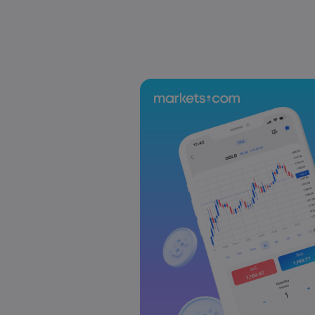
US-EU Relations: Russia Sanctions Unite Despite 
Emma Rose
2025 Oct 24, 00:00
BOJ Warns of Japan Stock Market Overheating, U.