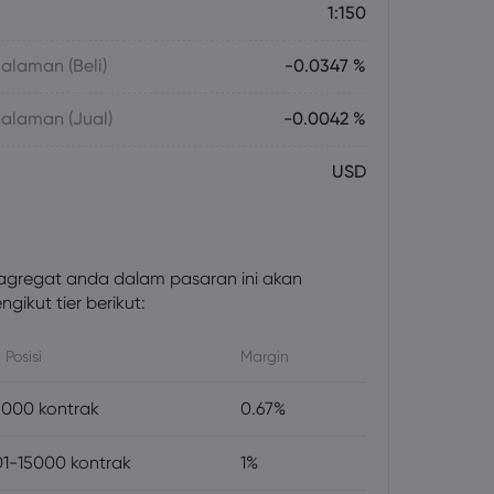
1:150
laman (Beli)
-0.0347 %
alaman (Jual)
-0.0042 %
USD
gregat anda dalam pasaran ini akan
gikut tier berikut:
 Posisi
Margin
000 kontrak
0.67%
1-15000 kontrak
1%