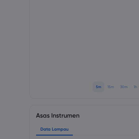
5m
15m
30m
1h
Asas Instrumen
Data Lampau