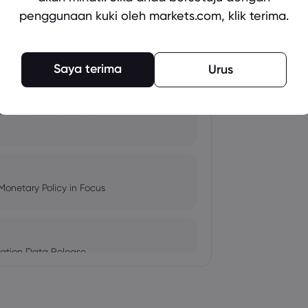
penggunaan kuki oleh markets.com, klik terima.
pacts, and Fed Rate Cut
Saya terima
Urus
Amid Nvidia's Valuation
Monetary Policy in Focus
ation Data Release