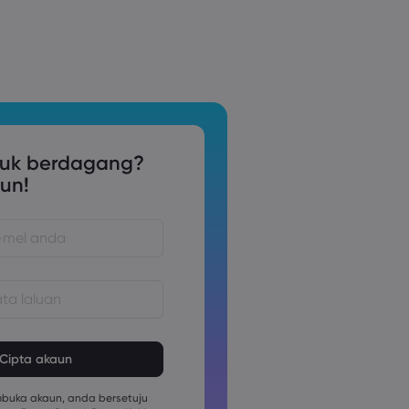
tuk berdagang?
un!
estilah di antara 8 dan 15 aksara
mesti mengandungi sekurang-
nombor aksara
uka akaun, anda bersetuju
mesti mengandungi sekurang-