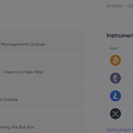
Khamis - J
Instrumen
l Management's Outlook
Aset
ng - News in a New Way
im Outlook
ining the Bull Run
Instrumen 