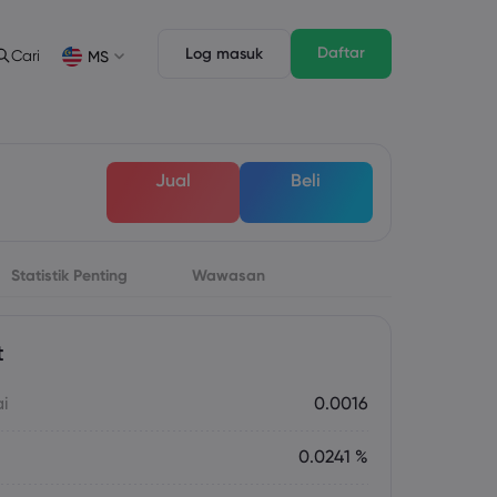
Daftar
Log masuk
Cari
MS
Ciri Dagangan
Undang-undang Pack
n
pth of Market
Undang-undang Pack
English
English
Jual
Beli
English (ZA)
English (St. Vincent)
Dansk
Italiano
Danish
Italian
Bahasa Melayu
ภาษาไทย
Malay
Thai
िन्दी
Statistik Penting
Wawasan
Português
Hindi
Portuguese
t
ai
0.0016
0.0241 %