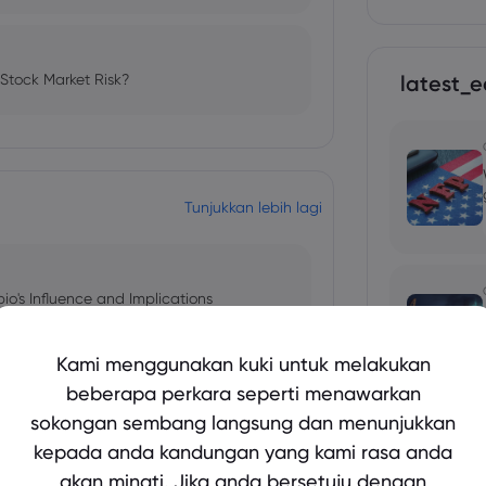
 Stock Market Risk?
latest_e
Tunjukkan lebih lagi
bio's Influence and Implications
Kami menggunakan kuki untuk melakukan
beberapa perkara seperti menawarkan
sokongan sembang langsung dan menunjukkan
 and Tech Stock Surge Amidst
kepada anda kandungan yang kami rasa anda
akan minati. Jika anda bersetuju dengan