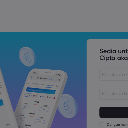
Trade Tensions
S. Trade Policy Risk
Sedia un
Cipta aka
Kata laluan m
panjang
Kata laluan 
kurangnya 1 
Dengan memb
Kata laluan 