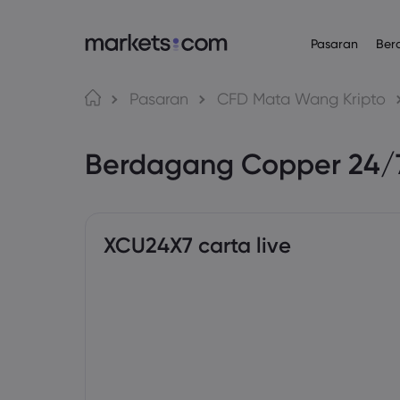
Pasaran
Ber
Platform Daganga
Mengenai
Produk
Bahasa
Pasaran
CFD Mata Wang Kripto
Web Platform
Mengapa Mar
English
English
Forex
Berdagang Copper 24
English (Global)
English (EU)
App
Penawaran Gl
Deutsch
Español
Komoditi
MT4
Kumpulan Kam
German
Spanish (Latam)
Nederlands
العربية
MT5
Anugerah da
Indeks
Dutch
Arabic
繁體中文
简体中文
Trading Central
Traditional Chinese
Simplified Chinese
XCU24X7 carta live
Bon
Bahasa Indonesia
한국어
Indonesian
Korean