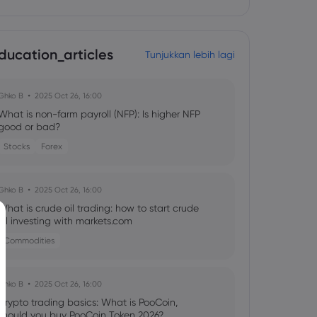
ducation_articles
Tunjukkan lebih lagi
Ghko B
2025 Oct 26, 16:00
What is non-farm payroll (NFP): Is higher NFP
good or bad?
Stocks
Forex
Ghko B
2025 Oct 26, 16:00
What is crude oil trading: how to start crude
oil investing with markets.com
Commodities
Ghko B
2025 Oct 26, 16:00
Crypto trading basics: What is PooCoin,
should you buy PooCoin Token 2026?