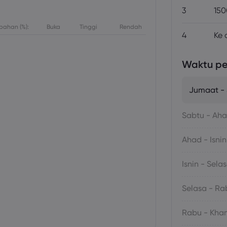
3
150
bahan (%):
Buka
Tinggi
Rendah
4
Ke 
Waktu p
Jumaat -
Sabtu - Ah
Ahad - Isnin
Isnin - Sela
Selasa - Ra
Rabu - Kha