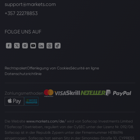
support@markets.com
+357 22278853
FOLGE UNS AUF
Rechtspaket
Offenlegung von Cookies
Sécurité en ligne
Datenschutzrichtlinie
Zahlungsmethoden
Die Website
www.markets.com/de/
wird von Safecap Investments Limited
("Safecap") betrieben, reguliert von der CySEC unter der Lizenz Nr. 092/08.
Safecap ist in der Republik Zypern unter der Firmennummer HE186196
eingetragen. Safecap hat seinen Sitz in der Simonides-Straße 10, CYPRESS