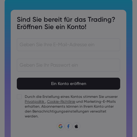
Sind Sie bereit für das Trading?
Eröffnen Sie ein Konto!
Kennwörter müssen 8 bis 15 Zeichen lang sein
Kennwörter müssen mindestens 1 Ziffer enthalten
Kennwörter müssen mindestens 1 Großbuchstaben
Durch die Erstellung eines Kontos stimmen Sie unserer
enthalten
Privatpolitik
,
Cookie-Richtlinie
und Marketing-E-Mails
Kennwörter müssen mindestens 1 Kleinbuchstaben enthalten
erhalten. Abonnements können in Ihrem Konto unter
den Benachrichtigungseinstellungen verwaltet
Das Passwort muss folgende Zeichen enthalten ~!@#£
werden.
%^&amp;*()_-+=:;&lt;&gt;{,[]?,.
Passwörter dürfen nicht allgemein geläufig sein
Das Passwort darf keine nicht-lateinischen Zeichen
enthalten