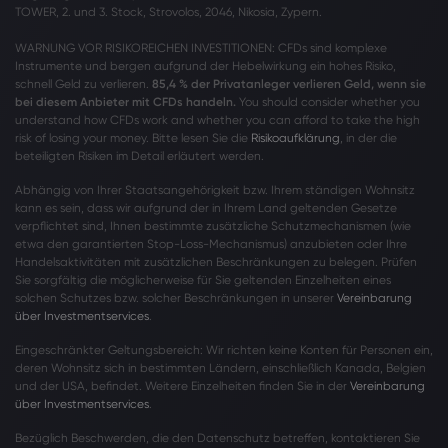
TOWER, 2. und 3. Stock, Strovolos, 2046, Nikosia, Zypern.
WARNUNG VOR RISIKOREICHEN INVESTITIONEN: CFDs sind komplexe
Instrumente und bergen aufgrund der Hebelwirkung ein hohes Risiko,
schnell Geld zu verlieren.
85,4 % der Privatanleger verlieren Geld, wenn sie
bei diesem Anbieter mit CFDs handeln.
You should consider whether you
understand how CFDs work and whether you can afford to take the high
risk of losing your money. Bitte lesen Sie die
Risikoaufklärung
, in der die
beteiligten Risiken im Detail erläutert werden.
Abhängig von Ihrer Staatsangehörigkeit bzw. Ihrem ständigen Wohnsitz
kann es sein, dass wir aufgrund der in Ihrem Land geltenden Gesetze
verpflichtet sind, Ihnen bestimmte zusätzliche Schutzmechanismen (wie
etwa den garantierten Stop-Loss-Mechanismus) anzubieten oder Ihre
Handelsaktivitäten mit zusätzlichen Beschränkungen zu belegen. Prüfen
Sie sorgfältig die möglicherweise für Sie geltenden Einzelheiten eines
solchen Schutzes bzw. solcher Beschränkungen in unserer
Vereinbarung
über Investmentservices
.
Eingeschränkter Geltungsbereich: Wir richten keine Konten für Personen ein,
deren Wohnsitz sich in bestimmten Ländern, einschließlich Kanada, Belgien
und der USA, befindet. Weitere Einzelheiten finden Sie in der
Vereinbarung
über Investmentservices
.
Bezüglich Beschwerden, die den Datenschutz betreffen, kontaktieren Sie