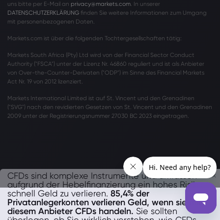
uns bitte per E-Mail an
privacy@markets.com
. In unserer
DATENSCHUTZERKLÄRUNG
finden Sie weitere Informationen zum Umgang
mit personenbezogenen Daten.
Markets.com ist über die folgenden Tochtergesellschaften tätig:
Markets South Africa (Pty) Ltd wird von der Financial Sector Conduct
Authority ("FSCA") unter der Lizenz Nr. 46860 reguliert und ist als Anbieter
von Over-the-Counter-Derivaten ("ODP") im Sinne des Financial Markets
Act Nr. 19 von 2012 lizenziert.
Markets International Limited ist auf St. Vincent und den Grenadinen
("SVG") nach den revidierten Gesetzen von St. Vincent und den Grenadinen
2009 unter der Registrierungsnummer 27030 BC 2023 eingetragen.
CFDs sind komplexe Instrumente und umfassen
aufgrund der Hebelfinanzierung ein hohes Risiko,
schnell Geld zu verlieren.
85,4% der
Privatanlegerkonten verlieren Geld, wenn sie mit
diesem Anbieter CFDs handeln.
Sie sollten
überlegen, ob Sie wirklich verstehen, wie CFDs