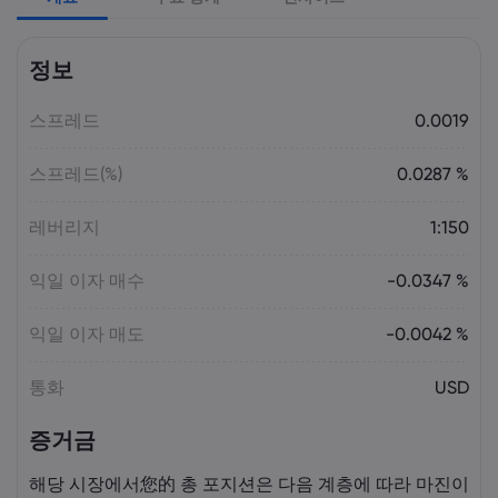
Laia Liu
2026 5월 09, 03:50
정보
2026년 최고의 CFD 브로커: Pepperstone,
markets.com, IG, Plus500, XTB |
스프레드
Markets.com
0.0019
스프레드(%)
0.0287 %
Laia Liu
2026 5월 08, 07:55
2025년 DAX 지수 23% 급등: CFD로 DAX
레버리지
1:150
거래하는 법 | Markets.com
익일 이자 매수
-0.0347 %
Laia Liu
2026 5월 08, 04:50
익일 이자 매도
-0.0042 %
AI 주식 및 투자 기회: 투자하기 가장 좋은
AI 주식은 무엇일까요? | Markets.com
통화
USD
증거금
Laia Liu
2026 5월 07, 10:30
오늘의 DAX 40 지수 분석: 독일 증시가
해당 시장에서您的 총 포지션은 다음 계층에 따라 마진이
23,500 부근에서 고전하는 이유 |