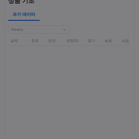
상품 기초
과거 데이터
Weekly
날짜
종료
변경
변동(%)
열기
높음
낮음