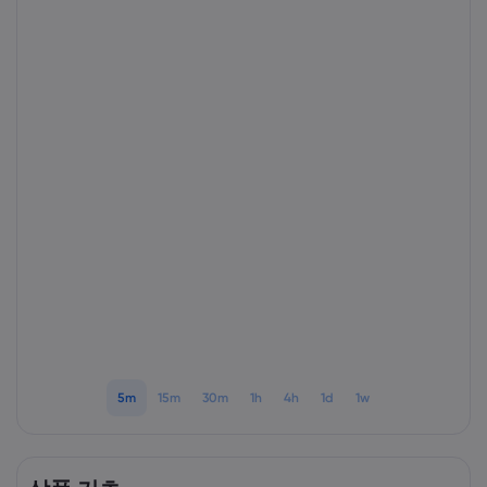
markets.com 소개
markets.com 이용
도움말 & 고객센
글로벌 서비스 제공
지원 문의하기
데이터 & 보안
그룹 소개
고객의 소리
온라인 안전
법률 모음집
어워드 및 미디어
쿠키 공개
법률 모음집
5m
15m
30m
1h
4h
1d
1w