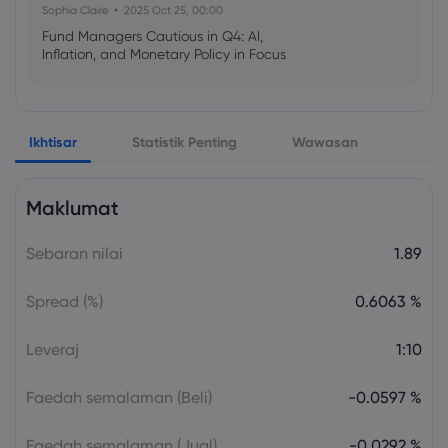
Sophia Claire
2025 Oct 25, 00:00
Fund Managers Cautious in Q4: AI,
Inflation, and Monetary Policy in Focus
Emma Rose
2025 Oct 25, 00:00
Ikhtisar
Statistik Penting
Wawasan
US Government Shutdown Threatens
October Inflation Data Release
Maklumat
Sophia Claire
2025 Oct 24, 00:00
Sebaran nilai
1.89
US-EU Relations: Russia Sanctions Unite
Despite Trade Tensions
Spread (%)
0.6063 %
Emma Rose
2025 Oct 24, 00:00
Leveraj
1:10
BOJ Warns of Japan Stock Market
Overheating, U.S. Trade Policy Risk
Faedah semalaman (Beli)
-0.0597 %
Faedah semalaman (Jual)
-0.0292 %