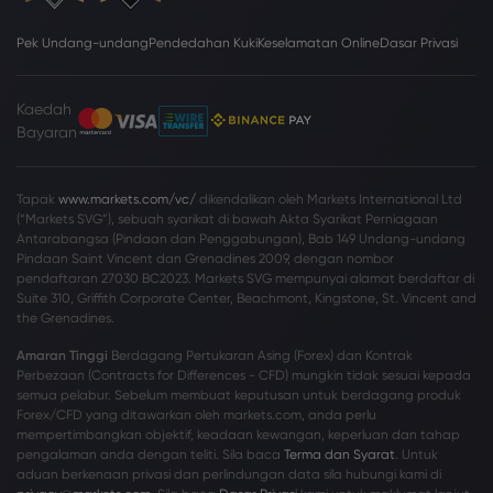
Pek Undang-undang
Pendedahan Kuki
Keselamatan Online
Dasar Privasi
Kaedah
Bayaran
Tapak
www.markets.com/vc/
dikendalikan oleh Markets International Ltd
(“Markets SVG”), sebuah syarikat di bawah Akta Syarikat Perniagaan
Antarabangsa (Pindaan dan Penggabungan), Bab 149 Undang-undang
Pindaan Saint Vincent dan Grenadines 2009, dengan nombor
pendaftaran 27030 BC2023. Markets SVG mempunyai alamat berdaftar di
Suite 310, Griffith Corporate Center, Beachmont, Kingstone, St. Vincent and
the Grenadines.
Amaran Tinggi
Berdagang Pertukaran Asing (Forex) dan Kontrak
Perbezaan (Contracts for Differences - CFD) mungkin tidak sesuai kepada
semua pelabur. Sebelum membuat keputusan untuk berdagang produk
Forex/CFD yang ditawarkan oleh markets.com, anda perlu
mempertimbangkan objektif, keadaan kewangan, keperluan dan tahap
pengalaman anda dengan teliti. Sila baca
Terma dan Syarat
. Untuk
aduan berkenaan privasi dan perlindungan data sila hubungi kami di