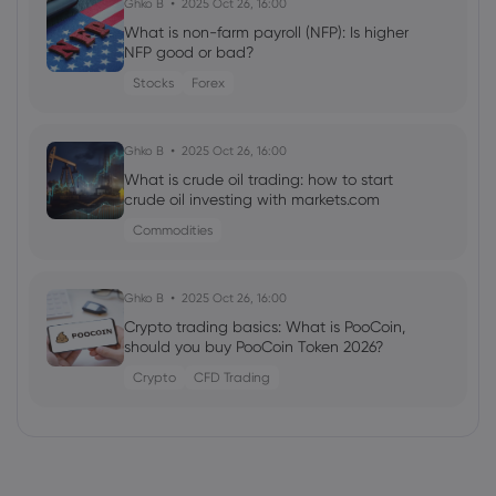
Ghko B
2025 Oct 26, 16:00
What is non-farm payroll (NFP): Is higher
NFP good or bad?
Stocks
Forex
Ghko B
2025 Oct 26, 16:00
What is crude oil trading: how to start
crude oil investing with markets.com
Commodities
Ghko B
2025 Oct 26, 16:00
Crypto trading basics: What is PooCoin,
should you buy PooCoin Token 2026?
Crypto
CFD Trading