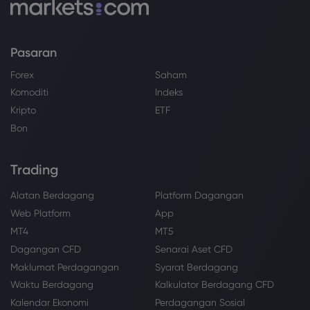
Pasaran
Forex
Saham
Komoditi
Indeks
Kripto
ETF
Bon
Trading
Alatan Berdagang
Platform Dagangan
Web Platform
App
MT4
MT5
Dagangan CFD
Senarai Aset CFD
Maklumat Perdagangan
Syarat Berdagang
Waktu Berdagang
Kalkulator Berdagang CFD
Kalendar Ekonomi
Perdagangan Sosial