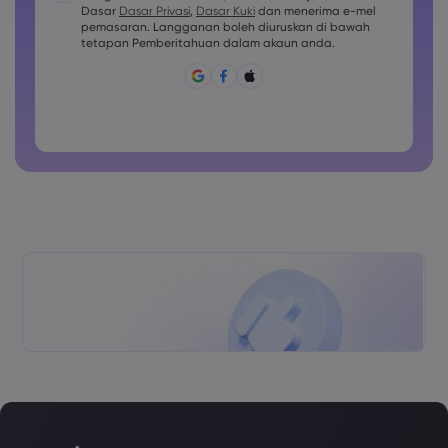
Dasar
Dasar Privasi
,
Dasar Kuki
dan menerima e-mel
huruf besar aksara
pemasaran. Langganan boleh diuruskan di bawah
Kata laluan mesti mengandungi sekurang-kurangnya 1
tetapan Pemberitahuan dalam akaun anda.
huruf kecil aksara
Kata laluan mesti mengandungi ~!@#£%^&amp;*()_-
+=:;&lt;&gt;{,[]?,.
Kata laluan tidak boleh digunakan secara lazim
Kata laluan tidak boleh mengandungi aksara bukan latin
Kata laluan tidak boleh mengandungi jarak