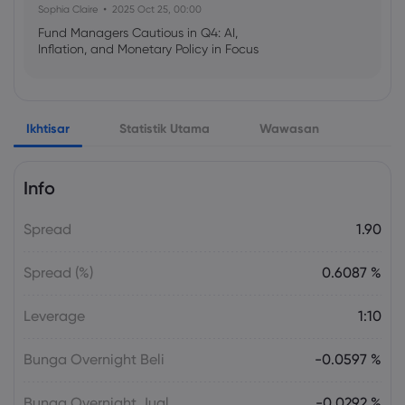
Sophia Claire
2025 Oct 25, 00:00
Fund Managers Cautious in Q4: AI,
Inflation, and Monetary Policy in Focus
Emma Rose
2025 Oct 25, 00:00
Ikhtisar
Statistik Utama
Wawasan
US Government Shutdown Threatens
October Inflation Data Release
Info
Sophia Claire
2025 Oct 24, 00:00
Spread
1.90
US-EU Relations: Russia Sanctions Unite
Despite Trade Tensions
Spread (%)
0.6087 %
Emma Rose
2025 Oct 24, 00:00
Leverage
1:10
BOJ Warns of Japan Stock Market
Overheating, U.S. Trade Policy Risk
Bunga Overnight Beli
-0.0597 %
Bunga Overnight Jual
-0.0292 %