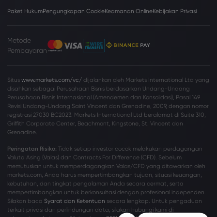
Paket Hukum
Pengungkapan Cookie
Keamanan Online
Kebijakan Privasi
Metode
Pembayaran
Situs
www.markets.com/vc/
dijalankan oleh Markets International Ltd yang
disahkan sebagai Perusahaan Bisnis berdasarkan Undang-Undang
Perusahaan Bisnis Internasional (Amendemen dan Konsolidasi), Pasal 149
Revisi Undang-Undang Saint Vincent dan Grenadine, 2009, dengan nomor
registrasi 27030 BC2023. Markets International Ltd beralamat di Suite 310,
Griffith Corporate Center, Beachmont, Kingstone, St. Vincent dan
Grenadine.
Peringatan Risiko:
Tidak setiap investor cocok melakukan perdagangan
Valuta Asing (Valas) dan Contracts For Difference (CFD). Sebelum
memutuskan untuk memperdagangkan Valas/CFD yang ditawarkan oleh
markets.com, Anda harus mempertimbangkan tujuan, situasi keuangan,
kebutuhan, dan tingkat pengalaman Anda secara cermat, serta
mempertimbangkan untuk berkonsultasi dengan profesional independen.
Silakan baca
Syarat dan Ketentuan
secara lengkap. Untuk pengaduan
terkait privasi dan perlindungan data, silakan hubungi kami di