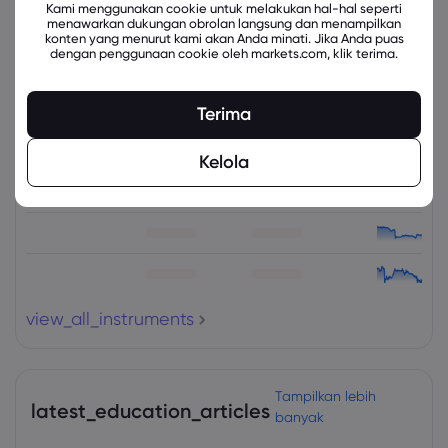
Kami menggunakan cookie untuk melakukan hal-hal seperti
menawarkan dukungan obrolan langsung dan menampilkan
konten yang menurut kami akan Anda minati. Jika Anda puas
dengan penggunaan cookie oleh markets.com, klik terima.
Instrumen Terkait
Terima
Aset
Jual
Beli
Ubah (%)
Kelola
view_all_instruments
Tampilkan lebih
latest_education_articles
banyak