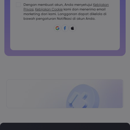
Kata sandi harus berisi setidaknya 1 karakter huruf besar
Dengan membuat akun, Anda menyetujui
Kebijakan
Privasi
,
Kebijakan Cookie
kami dan menerima email
Kata sandi harus berisi setidaknya 1 karakter huruf kecil
marketing dari kami. Langganan dapat dikelola di
Sandi harus berisi ~!@#£%^&amp;*()_-+=:;&lt;&gt;{,[]?,.
bawah pengaturan Notifikasi di akun Anda.
Kata sandi tidak boleh berupa hal yang umum digunakan
Kata sandi tidak boleh berisi karakter non-latin
Kata sandi tidak boleh berisi spasi