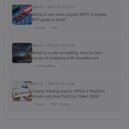
Ghko B
2025 Oct 26, 16:00
What is non-farm payroll (NFP): Is higher
NFP good or bad?
Stocks
Forex
Ghko B
2025 Oct 26, 16:00
What is crude oil trading: how to start
crude oil investing with markets.com
Commodities
Ghko B
2025 Oct 26, 16:00
Crypto trading basics: What is PooCoin,
should you buy PooCoin Token 2026?
Crypto
CFD Trading