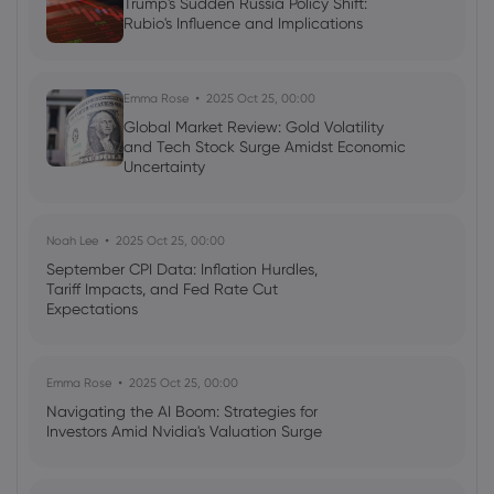
Trump's Sudden Russia Policy Shift:
Rubio's Influence and Implications
Emma Rose
2025 Oct 25, 00:00
Global Market Review: Gold Volatility
and Tech Stock Surge Amidst Economic
Uncertainty
Noah Lee
2025 Oct 25, 00:00
September CPI Data: Inflation Hurdles,
Tariff Impacts, and Fed Rate Cut
Expectations
Emma Rose
2025 Oct 25, 00:00
Navigating the AI Boom: Strategies for
Investors Amid Nvidia's Valuation Surge