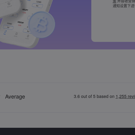
策
并接收营销
密码必须至少包
通知设置下进
密码必须包含 ~!@#
[]?,.
密码不能是常
密码不能包含非拉
密码不能包含空