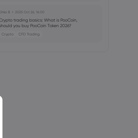
Ghko B
2025 Oct 26, 16:00
Crypto trading basics: What is PooCoin,
should you buy PooCoin Token 2026?
Crypto
CFD Trading