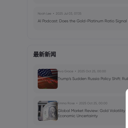
Noah Lee
2025 Jul 03, 07:35
AI Podcast: Does the Gold-Platinum Ratio Signal
最新新闻
Ava Grace
2025 Oct 25, 00:00
Trump's Sudden Russia Policy Shift: Ru
Emma Rose
2025 Oct 25, 00:00
Global Market Review: Gold Volatility
Economic Uncertainty