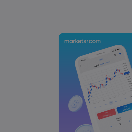
US-EU Relations: Russia Sanctions Unite Despite 
Emma Rose
2025 Oct 24, 00:00
BOJ Warns of Japan Stock Market Overheating, U.