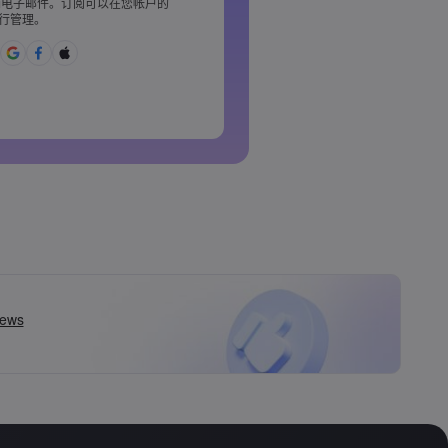
电子邮件。订阅可以在您帐户的
含 1 个小写字母
行管理。
£%^&amp;*()_-+=:;&lt;&gt;{,
用的
丁字母&nbsp;&nbsp;
格&nbsp;