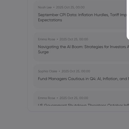
Noah Lee
2025 Oct 25, 00:00
September CPI Data: Inflation Hurdles, Tariff Im
Expectations
Emma Rose
2025 Oct 25, 00:00
Navigating the AI Boom: Strategies for Investors 
Surge
Sophia Claire
2025 Oct 25, 00:00
Fund Managers Cautious in Q4: AI, Inflation, and 
Emma Rose
2025 Oct 25, 00:00
US Government Shutdown Threatens October Infl
Sophia Claire
2025 Oct 24, 00:00