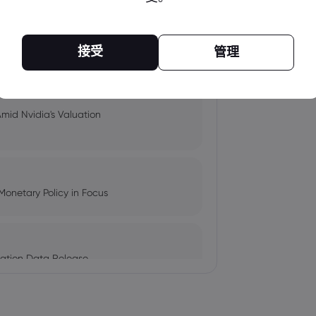
pacts, and Fed Rate Cut
接受
管理
Amid Nvidia's Valuation
Monetary Policy in Focus
ation Data Release