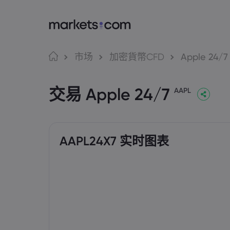
语言
Markets.com 
交
市场
加密貨幣CFD
Apple 24/7
为何选择 markets.c
Web
English
English
交易 Apple 24/7
English (Global)
English (EU)
AAPL
全球服务
应用
Deutsch
Español
German
Spanish (Latam)
集团简介
MT4
Nederlands
العربية
奖项和媒体
MT5
Dutch
Arabic
简体中文
繁體中文
Tradi
Traditional Chinese
Simplified Chinese
AAPL24X7 实时图表
Bahasa Indonesia
한국어
Indonesian
Korean