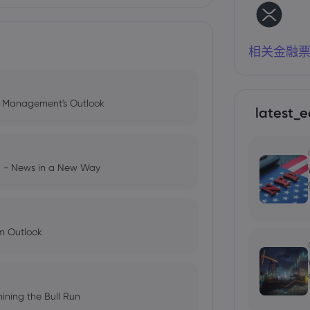
相关金融
l Management's Outlook
latest_e
ng - News in a New Way
im Outlook
ining the Bull Run