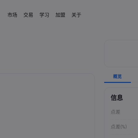
市场
交易
学习
加盟
关于
加盟
简介
易平台
产品
帮助与支持
交易工具
学习交易
数据与安全
交易信息
新闻与分析
IB
om
 平台
常见问题解答
差价合约交易计算器
术语表
安全上网
差价合约交易
新闻
English
English
外汇
股票
English (UK)
English (AU)
帮助中心
外汇交易保证金计算器
教育中心
Cookie 披露声明
差价合约资产列表
社区
Español
Français
商品
指数
Spanish (Spain)
联系客服
商品利润计算器
交易基础知识
French
交易条件
Svenka
Tiếng việt
投诉
外汇交易利润计算器
视频库
交易时段
Swedish
加密貨幣CFD
ETFs
Vietnamese
Tagalog
தமிழ்
概览
ह
ng Central
经济事件日历
到期日
Tagalog
Tamil
债券
English
近期交易休市日
English (BVI)
每周到期展期
信息
点差
点差(%)