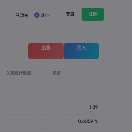
注册
登录
搜索
ZH
法律资源包
交易功能
合法交易条例
市场深度
English
English
出售
买入
English (ZA)
English (St. Vincent)
Dansk
Italiano
Danish
Italian
Bahasa Melayu
ภาษาไทย
Malay
Thai
िन्दी
关键统计数据
见解
Português
Hindi
Portuguese
1.89
0.6059 %