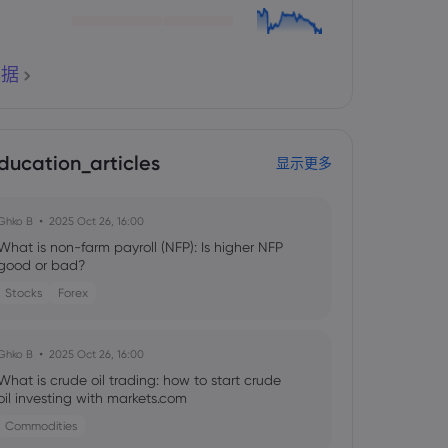
票据
ducation_articles
显示更多
Ghko B
2025 Oct 26, 16:00
What is non-farm payroll (NFP): Is higher NFP
good or bad?
Stocks
Forex
Ghko B
2025 Oct 26, 16:00
What is crude oil trading: how to start crude
oil investing with markets.com
Commodities