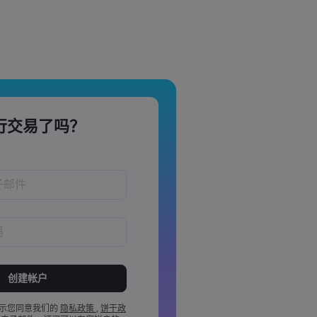
行交易了吗？
！
于 8 到 15 个字之间
含 1 个数字
含 1 个大写字母
示您同意我们的
隐私政策
,
饼干政