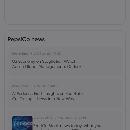
PepsiCo news
Emma Rose
2025 Jul 03, 08:35
US Economy on Stagflation Watch:
Apollo Global Management's Outlook
Ava Grace
2025 Jul 03, 08:35
AI Podcast: Fresh Insights on Fed Rate
Cut Timing - News in a New Way
Frances Wang
2025 Mar 04, 16:00
PepsiCo Stock news today: what you