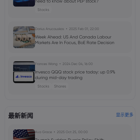
need to know about PEP stock?
Stocks
Darius Anucauskas
2025 Feb 01, 22:00
Week Ahead: US And Canada Labour
Markets Are In Focus, BoE Rate Decision
Frances Wang
2024 Dec 04, 16:00
Invesco QQQ stock price today: up 0.9%
during mid-day trading
Stocks
Shares
Georgy Istigechev
2024 Oct 05, 16:00
Week ahead: FOMC minutes out, more
最新新闻
显示更多
cuts likely in New Zealand
Forex
Indices
Ava Grace
2025 Oct 25, 00:00