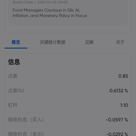
Sophia Claire
2025 Oct 25, 00:00
Fund Managers Cautious in Q4: AI,
Inflation, and Monetary Policy in Focus
Emma Rose
2025 Oct 25, 00:00
概览
关键统计数据
见解
关于
US Government Shutdown Threatens
October Inflation Data Release
信息
Sophia Claire
2025 Oct 24, 00:00
点差
0.85
US-EU Relations: Russia Sanctions Unite
Despite Trade Tensions
点差(%)
0.6132 %
Emma Rose
2025 Oct 24, 00:00
杠杆
1:10
BOJ Warns of Japan Stock Market
Overheating, U.S. Trade Policy Risk
隔夜利息（买入）
-0.0597 %
隔夜利息（卖出）
-0.0292 %