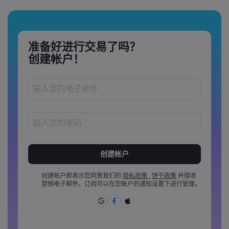
准备好进行交易了吗？
创建帐户！
密码长度必须介于 8 到 15 个字之间
密码必须至少包含 1 个数字
密码必须至少包含 1 个大写字母
创建帐户即表示您同意我们的
隐私政策
,
饼干政策
并接收
营销电子邮件。订阅可以在您帐户的通知设置下进行管理。
密码必须至少包含 1 个小写字母
密码必须包含 ~!@#£%^&amp;*()_-+=:;&lt;&gt;{,[]?,.
密码不能是常用的
密码不能包含非拉丁字母&nbsp;&nbsp;