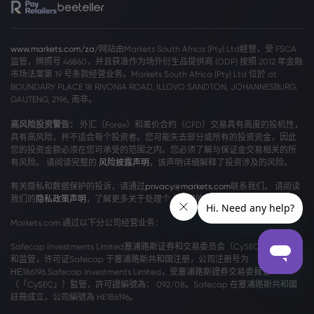
www.markets.com/za/
网站由Markets South Africa (Pty) Ltd經營，受 FSCA
监管，牌照号 46860，并且获准作为场外衍生品提供商 (ODP) 按照 2012 年金融
市场法案第 19 号条款经营业务。Markets South Africa (Pty) Ltd 位於 at
BOUNDARY PLACE 18 RIVONIA ROAD, ILLOVO SANDTON, JOHANNESBURG,
GAUTENG, 2196, 南非。
高风险投资警告：
外汇（Forex）和差价合约（CFD）交易具有高度的投机性，
具有高风险，并不适合每个投资者。您可能失去部分或所有的投资资金，因此
您的投资金额必须在您可承受的范围之内。您必须了解与保证金交易相关的所
有风险。 请阅读完整的
风险披露声明
，该声明详细解释了投资涉及的风险。
有关隐私和数据保护的投诉，请通过
privacy@markets.com
联系我们。 请阅读
我们的
隐私政策声明
，了解更多关于处理个人数据的信息。
Markets.com 通过以下分公司经营业务：
Safecap Investments Limited塞浦路斯证券和交易委员会（CySEC）颁发牌照
和监管，许可证Safecap 于塞浦路斯共和国注册，公司注册号为
ΗΕ186196.Safecap Investments Limited，受塞浦路斯證券交易委員會
（「CySEC」）監管，許可證編號為： 092/08。Safecap 在塞浦路斯共和國
註冊成立，公司編號為 HE186196。