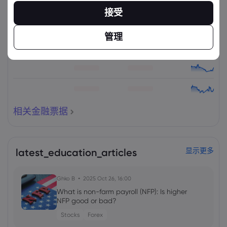
资产
出售
买入
更改(%)：
接受
管理
相关金融票据
latest_education_articles
显示更多
Ghko B
2025 Oct 26, 16:00
What is non-farm payroll (NFP): Is higher
NFP good or bad?
Stocks
Forex