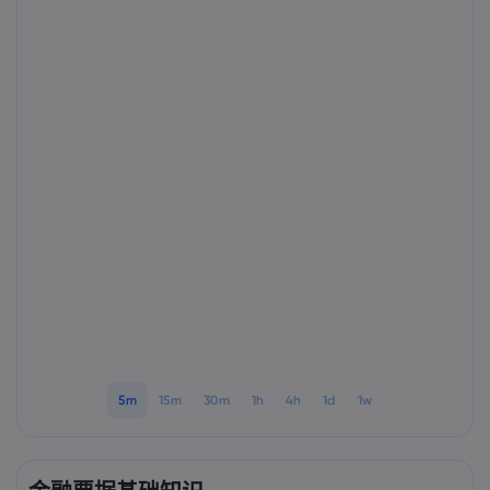
Markets.com 简介
为何选择 markets.
帮助与支持
全球服务
常见问题解答
数据与安全
集团简介
帮助中心
安全上网
法律资源包
奖项和媒体
联系客服
Cookie 披露声明
合法交易条例
投诉
5m
15m
30m
1h
4h
1d
1w