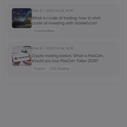
Ghko B
2025 Oct 26, 16:00
What is crude oil trading: how to start
crude oil investing with markets.com
Commodities
Ghko B
2025 Oct 26, 16:00
Crypto trading basics: What is PooCoin,
should you buy PooCoin Token 2026?
Crypto
CFD Trading