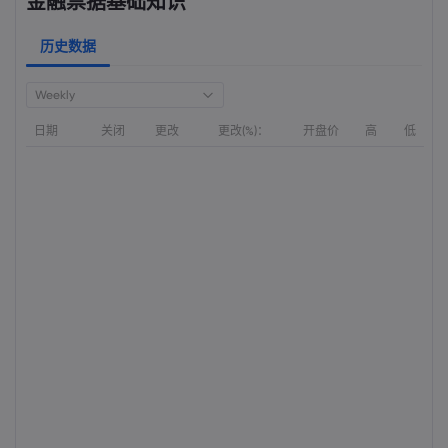
金融票据基础知识
历史数据
Weekly
日期
关闭
更改
更改(%)：
开盘价
高
低