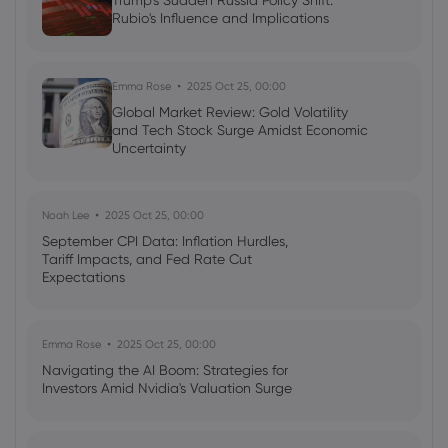
Trump's Sudden Russia Policy Shift:
Rubio's Influence and Implications
Neil Wilson
2024 Apr 19, 01:00
Week ahead: Wall Street’s Magnificent
Seven earnings are up
Emma Rose
2025 Oct 25, 00:00
Commodities
Forex
Indices
Shares
Global Market Review: Gold Volatility
and Tech Stock Surge Amidst Economic
Uncertainty
Noah Lee
2025 Oct 25, 00:00
September CPI Data: Inflation Hurdles,
Tariff Impacts, and Fed Rate Cut
Expectations
Emma Rose
2025 Oct 25, 00:00
Navigating the AI Boom: Strategies for
Investors Amid Nvidia's Valuation Surge