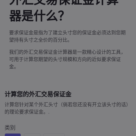
器是什么？
Markets.com 简介
要求保证金是指为了建立头寸您的保证金必须达到您期
为何选择 markets.
帮助与支持
望持有头寸之全价的百分比。
全球服务
常见问题解答
数据与安全
我们的外汇交易保证金计算器是一款精心设计的工具，
集团简介
可用于计算您期望的头寸规模和方向的近似要求保证
帮助中心
安全上网
法律资源包
金。
奖项和媒体
联系客服
Cookie 披露声明
合法交易条例
投诉
计算您的外汇交易保证金
计算您针对某个外汇头寸（倘若您还没有开立该头寸的话）
的理论要求保证金。.
类别