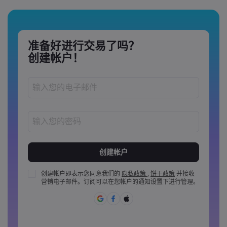
准备好进行交易了吗？
创建帐户！
密码长度必须介于 8 到 15 个字之间
密码必须至少包含 1 个数字
密码必须至少包含 1 个大写字母
创建帐户即表示您同意我们的
隐私政策
,
饼干政策
并接收
营销电子邮件。订阅可以在您帐户的通知设置下进行管理。
密码必须至少包含 1 个小写字母
密码必须包含 ~!@#£%^&amp;*()_-+=:;&lt;&gt;{,[]?,.
密码不能是常用的
密码不能包含非拉丁字母&nbsp;&nbsp;