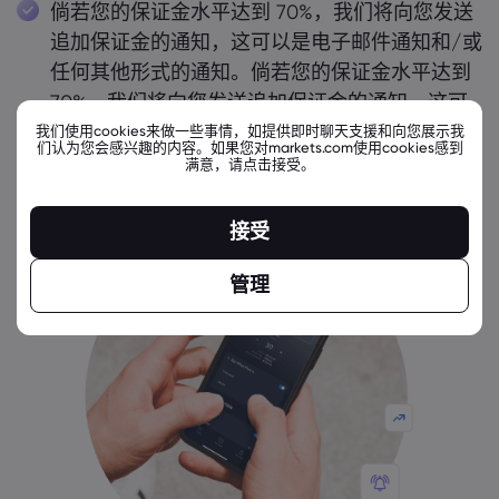
倘若您的保证金水平达到 70%，我们将向您发送
追加保证金的通知，这可以是电子邮件通知和/或
任何其他形式的通知。倘若您的保证金水平达到
70%，我们将向您发送追加保证金的通知，这可
以是电子邮件通知和/或任何其他形式的通知。
我们使用cookies来做一些事情，如提供即时聊天支援和向您展示我
们认为您会感兴趣的内容。如果您对markets.com使用cookies感到
满意，请点击接受。
接受
管理