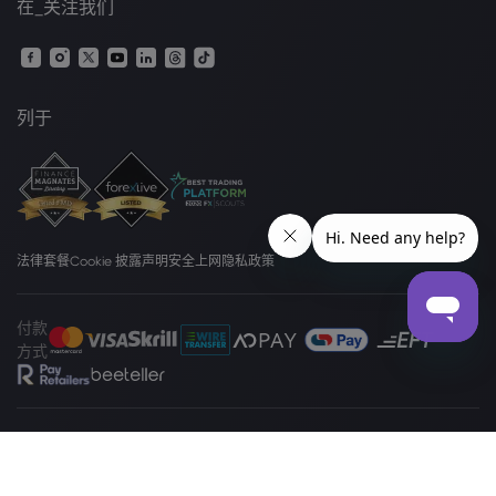
在_关注我们
列于
法律套餐
Cookie 披露声明
安全上网
隐私政策
付款
方式
www.markets.com/za/
网站由Markets South Africa (Pty) Ltd經營，受 FSCA
监管，牌照号 46860，并且获准作为场外衍生品提供商 (ODP) 按照 2012 年金融
市场法案第 19 号条款经营业务。Markets South Africa (Pty) Ltd 位於 at