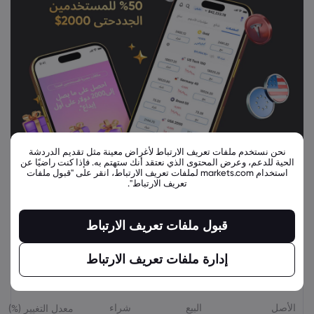
نحن نستخدم ملفات تعريف الارتباط لأغراض معينة مثل تقديم الدردشة
الحية للدعم، وعرض المحتوى الذي نعتقد أنك ستهتم به. فإذا كنت راضيًا عن
استخدام markets.com لملفات تعريف الارتباط، انقر على "قبول ملفات
تعريف الارتباط".
قبول ملفات تعريف الارتباط
إدارة ملفات تعريف الارتباط
أدوات مالية ذات صلة
الأصل
البيع
شراء
معدل التغيير (%)