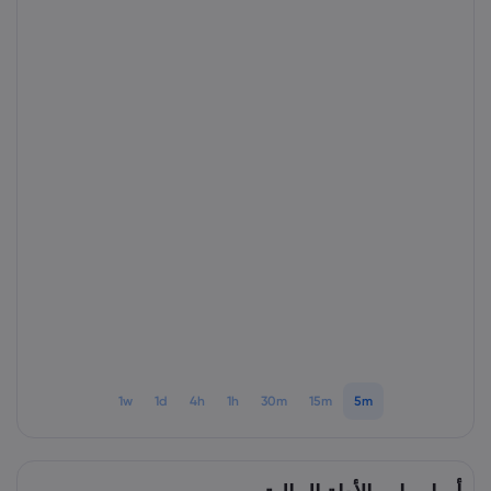
1w
1d
4h
1h
30m
15m
5m