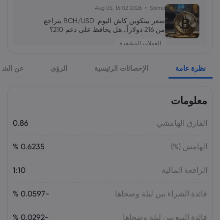
2026 Aug 05, 16:02
Salma
سعر بيتكوين كاش اليوم: BCH/USD يتراجع
من 216 دولاراً.. هل يحافظ على دعم 210؟
العملات المشفرة
نظرة عامة
الإحصائات الرئيسية
الرؤى
عن الشر
2026 Aug 04, 16:04
Salma
سهم SpaceX يتراجع رغم نمو الإيرادات 92%..
ما توقعات SPCX بعد فك الحظر؟
معلومات
الأسهم
الفارق الهامشي
0.86
2026 Aug 04, 16:03
Salma
الهامش (%)
0.6235 %
أسعار الذهب في الإمارات والسعودية – 5
أغسطس （XAU/USD）2026
الرافعة المالية
1:10
السلع
فائدة الشراء بين ليلة وضحاها
-0.0597 %
2026 Aug 04, 16:03
Salma
فائدة البيع بين ليلة وضحاها
آمال توسيع المرور عبر مضيق هرمز تضغط
-0.0292 %