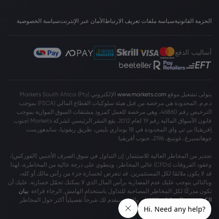
الحزمة القانونية
سياسة ملفات تعريف الارتباط
الأمان عبر الإنترنت
سياسة الخصوصية
أساليب الدفع
يتولى تشغيل موقع
www.markets.com
الإلكتروني Markets South Africa (Pty)
ذ.م.م. المحدودة هي مرخصة من قبل هيئة سلوكيات القطاع المالي (FSCA) بموجب
الترخيص رقم 46860، وهي مرخصة للعمل كمزود مشتقات السوق الموازية بموجب
قانون الأسواق المالية رقم 19 لعام 2012. يقع المقر الرئيسي لشركة Markets (جنوب
إفريقيا) بي تي واي المحدودة في 18 بونداري بليس، طريق ريفونيا، ساندهورست
جوهانسبرغ، غوتينغ، 2196، جنوب أفريقيا
تحذير من المخاطر العالية للاستثمار: إن التداول في سوق الصرف الأجنبي (الفوركس)،
وعقود الفروقات (CFDs) عالي المخاطر، وينطوي على درجة عالية من المخاطرة، لهذا
قد لا يكون ملائمًا لكل المستثمرين. قد تتعرض لخسارة جزء من رأس مالك أو كله،
وبالتالي يتوجب عليك عدم المضاربة برأس المال الذي لا يمكنك تحمّل خسارته. عليك أن
تكون مدركًا لكل المخاطر المصاحبة للتداول باستخدام الهامش. الرجاء قراءة
بيان
الكشف عن المخاطر
بالكامل، والذي سيقدم لك شرحاً تفصيلياً أكثر حول المخاطر
المشمولة.