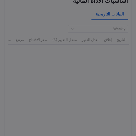
أساسيات الأداة المالية
البيانات التاريخية
Weekly
التاريخ
إغلاق
معدل التغير
معدل التغيير (%)
سعر الاقتتاح
مرتفع
منخفض