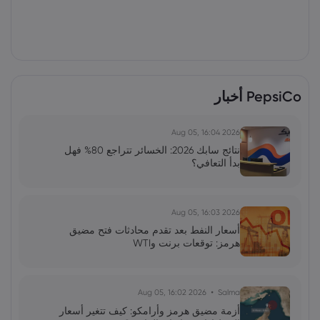
PepsiCo أخبار
2026 Aug 05, 16:04
نتائج سابك 2026: الخسائر تتراجع 80% فهل
بدأ التعافي؟
2026 Aug 05, 16:03
أسعار النفط بعد تقدم محادثات فتح مضيق
هرمز: توقعات برنت وWTI
2026 Aug 05, 16:02
Salma
أزمة مضيق هرمز وأرامكو: كيف تتغير أسعار