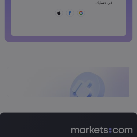
يجب أن تتضمن كلمة المرور أحد هذه الرموز ~!@#£%^&amp;*
في حسابك.
()_-+=:;&lt;&gt;{,[]?,.
لا يمكن أن تكون كلمة المرور شائعة الاستخدام
لا يمكن أن تتضمن كلمة المرور حروفًا غير لاتينية
لا يمكن أن تتضمن كلمة المرور مسافات