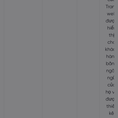
Trang
web
được
hiển
thị
cho
khác
hàng
bằng
ngôn
ngữ
của
họ và
được
thiết
kế