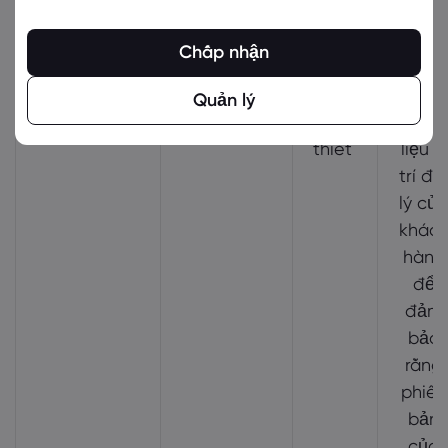
của
họ.
Chấp nhận
Cookie nội
PHPSESSID
Cực
Lưu
bộ của
kỳ
trữ
Quản lý
markets.com
cần
dữ
thiết
liệu vị
trí địa
lý của
khác
hàng
để
đảm
bảo
rằng
phiên
bản
của