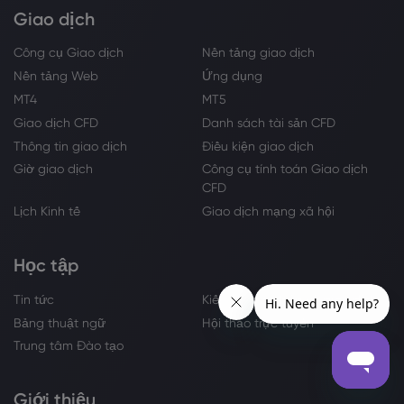
Giao dịch
Công cụ Giao dịch
Nền tảng giao dịch
Nền tảng Web
Ứng dụng
MT4
MT5
Giao dịch CFD
Danh sách tài sản CFD
Thông tin giao dịch
Điều kiện giao dịch
Giờ giao dịch
Công cụ tính toán Giao dịch
CFD
Lịch Kinh tế
Giao dịch mạng xã hội
Học tập
Tin tức
Kiến thức cơ bản về giao dịch
Bảng thuật ngữ
Hội thảo trực tuyến
Trung tâm Đào tạo
Giới thiệu