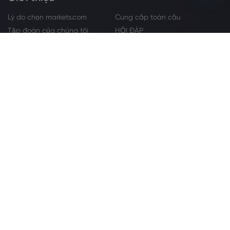
Lý do chọn markets.com
Cung cấp toàn cầu
Tập đoàn của chúng tôi
HỎI ĐÁP
Gói pháp chế
Trực tuyến an toàn
Khiếu nại
Liên hệ Hỗ trợ
Trung tâm Trợ giúp
Sitemap
Tuyên bố về Cookie
Giải thưởng và Truyền thông
Đối tác
Chi nhánh
IB
LIÊN HỆ VỚI CHÚNG TÔI
+12845680155
support@markets.com