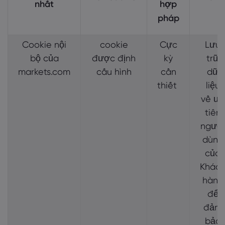
nhất
hợp
pháp
Cookie nội
cookie
Cực
Lưu
bộ của
được định
kỳ
trữ
markets.com
cấu hình
cần
dữ
thiết
liệu
về ưu
tiên
người
dùng
của
Khác
hàng
để
đảm
bảo