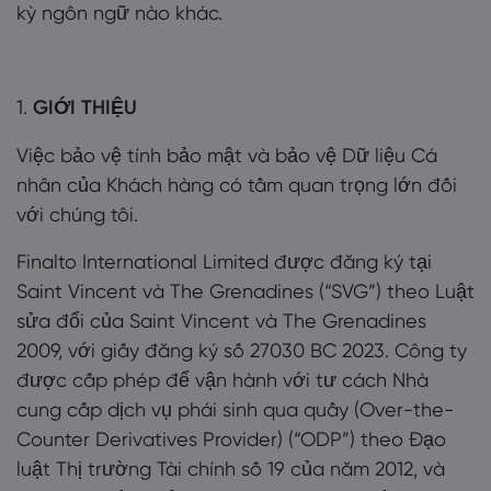
kỳ ngôn ngữ nào khác.
Giới thiệu về Mar
1.
GIỚI THIỆU
Lý do chọn Market
Trợ giúp & Hỗ trợ
Việc bảo vệ tính bảo mật và bảo vệ Dữ liệu Cá
Cung cấp toàn cầ
HỎI ĐÁP
Dữ liệu & Bảo mậ
nhân của Khách hàng có tầm quan trọng lớn đối
Tập đoàn của chún
với chúng tôi.
Trung tâm Trợ giúp
Trực tuyến an toàn
Gói pháp chế
Giải thưởng và Tru
Liên hệ Hỗ trợ
Finalto International Limited được đăng ký tại
Tuyên bố về Cooki
Gói pháp chế
Saint Vincent và The Grenadines (“SVG”) theo Luật
Khiếu nại
sửa đổi của Saint Vincent và The Grenadines
2009, với giấy đăng ký số 27030 BC 2023. Công ty
được cấp phép để vận hành với tư cách Nhà
cung cấp dịch vụ phái sinh qua quầy (Over-the-
Counter Derivatives Provider) (“ODP”) theo Đạo
luật Thị trường Tài chính số 19 của năm 2012, và