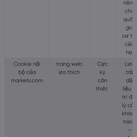
riêng
cho
quốc
gia
cư tr
của
họ.
Cookie nội
trang web
Cực
Lưu
bộ của
ưa thích
kỳ
trữ
markets.com
cần
dữ
thiết
liệu vị
trí địa
lý của
khác
hàng
–