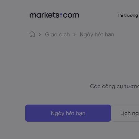
Thị trường
Giới thiệu về 
Nền tảng gi
Sả
Ngôn ngữ
Giao dịch
Ngày hết hạn
Lý do chọn Market
Nền tảng Web
English
English
Forex
English (Global)
English (EU)
Cung cấp toàn cầ
Ứng dụng
Deutsch
Español
Hàng
Tập đoàn của chún
MT4
German
Spanish (Latam)
Nederlands
العربية
Giải thưởng và Tru
MT5
Dutch
Arabic
Tiền 
繁體中文
简体中文
Giao dịch mạng 
Traditional Chinese
Simplified Chinese
Các công cụ tương
Bahasa Indonesia
한국어
Trái 
Trading Central
Indonesian
Korean
Ngày hết hạn
Lịch ng