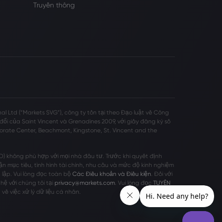
Truyền thông
l Ltd (“Markets SVG”), công ty tồn tại theo Đạo luật về Công
ổi của Saint Vincent và Grenadines 2009, với giấy đăng ký số
rporate Center, Beachmont, Kingstone, St. Vincent and the
D) không phù hợp với mọi nhà đầu tư. Trước khi quyết định
 mục tiêu, tình hình tài chính, nhu cầu và mức độ kinh nghiệm
 lập. Vui lòng đọc toàn bộ
Các Điều khoản và Điều kiện
. Đối với
 hệ với chúng tôi tại
privacy@markets.com
. Vui lòng đọc
TUYÊN
 về việc xử lý dữ liệu cá nhân.