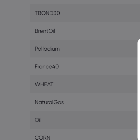
TBOND30
BrentOil
Palladium
France40
WHEAT
NaturalGas
Oil
CORN