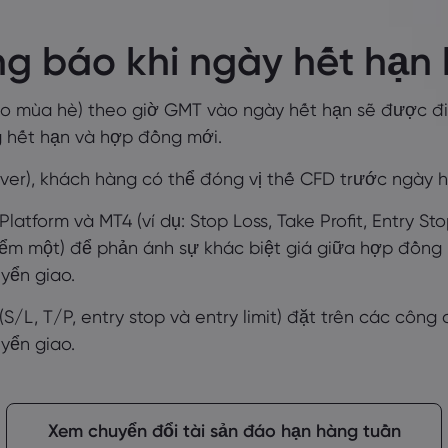
g báo khi ngày hết hạn
ào mùa hè) theo giờ GMT vào ngày hết hạn sẽ được đi
 hết hạn và hợp đồng mới.
over), khách hàng có thể đóng vị thế CFD trước ngày h
atform và MT4 (ví dụ: Stop Loss, Take Profit, Entry St
iểm một) để phản ánh sự khác biệt giá giữa hợp đồng
yển giao.
S/L, T/P, entry stop và entry limit) đặt trên các công
yển giao.
Xem chuyển đổi tài sản đáo hạn hàng tuần