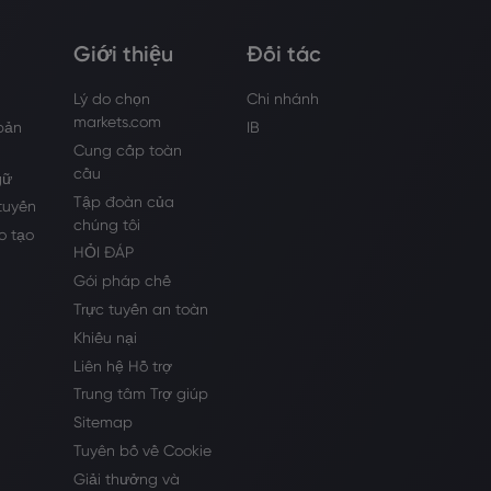
Giới thiệu
Đối tác
Lý do chọn
Chi nhánh
markets.com
bản
IB
Cung cấp toàn
cầu
gữ
Tập đoàn của
 tuyến
chúng tôi
o tạo
HỎI ĐÁP
Gói pháp chế
Trực tuyến an toàn
Khiếu nại
Liên hệ Hỗ trợ
Trung tâm Trợ giúp
Sitemap
Tuyên bố về Cookie
Giải thưởng và