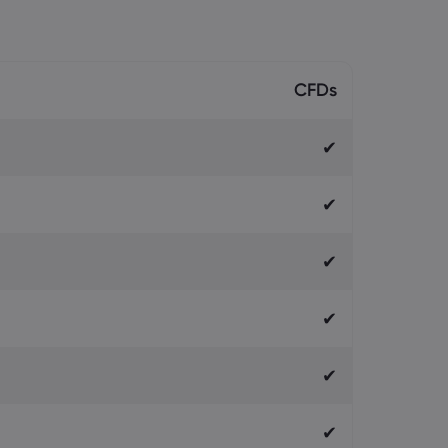
CFDs
✔
✔
✔
✔
✔
✔