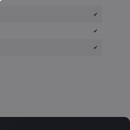
✔
✔
✔