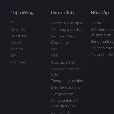
Giao dịch
Học tập
Thị trường
Forex
Công cụ Giao dịch
Tin tức
Cổ phiếu
Nền tảng giao dịch
Kiến thức cơ 
về giao dịch
Hàng hóa
Nền tảng Web
Bảng thuật n
Chỉ số
Ứng dụng
Hội thảo trực
Tiền ảo
MT4
Trung tâm Đà
ETF
MT5
Trái phiếu
Giao dịch CFD
Danh sách tài sản
CFD
Thông tin giao dịch
Điều kiện giao dịch
Giờ giao dịch
Công cụ tính toán
Giao dịch CFD
Lịch Kinh tế