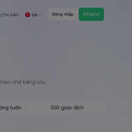
Đăng ký
Đăng nhập
Tìm kiếm
VN
ịch
ích
Gói pháp chế
Tính năng giao dịch
Gói pháp chế
Độ sâu của thị trường
English
English
English (ZA)
English (St. Vincent)
FD
 giao dịch
Dansk
Italiano
Danish
Italian
Bahasa Melayu
ภาษาไทย
Malay
Thai
िन्दी
Português
Hindi
Portuguese
theo như bảng sau.
đối với thị trường chứng khoán
Đáo hạn Hàng tuần
hàng tuần
Giờ giao dịch