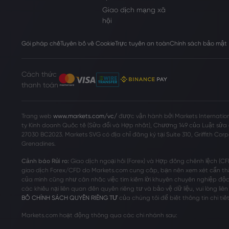
Giao dịch mạng xã
hội
Gói pháp chế
Tuyên bố về Cookie
Trực tuyến an toàn
Chính sách bảo mật
Cách thức
thanh toán
Trang web
www.markets.com/vc/
được vận hành bởi Markets Internationa
ty Kinh doanh Quốc tế (Sửa đổi và Hợp nhất), Chương 149 của Luật sửa đ
27030 BC2023. Markets SVG có địa chỉ đăng ký tại Suite 310, Griffith Co
Grenadines.
Cảnh báo Rủi ro:
Giao dịch ngoại hối (Forex) và Hợp đồng chênh lệch (CF
giao dịch Forex/CFD do Markets.com cung cấp, bạn nên xem xét cẩn thận
của mình cũng như cân nhắc việc tìm kiếm lời khuyên chuyên nghiệp độc
các khiếu nại liên quan đến quyền riêng tư và bảo vệ dữ liệu, vui lòng liên
BỐ CHÍNH SÁCH QUYỀN RIÊNG TƯ
của chúng tôi để biết thông tin chi tiết
Markets.com hoạt động thông qua các chi nhánh sau: