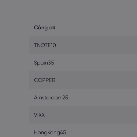
Công cụ
TNOTE10
Spain35
COPPER
Amsterdam25
VIXX
HongKong45