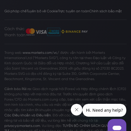
Gói pháp chế
Tuyên bố về Cookie
Trực tuyến an toàn
Chính sách bảo mật
Cách thức
thanh toán
Trang web
www.markets.com/vc/
được vận hành bởi Markets
International Ltd (“Markets SVG”), công ty tồn tại theo Đạo luật về Công ty
Kinh doanh Quốc tế (Sửa đổi và Hợp nhất), Chương 149 của Luật sửa đổi
của Saint Vincent và Grenadines 2009, với giấy đăng ký số 27030 BC2023.
Markets SVG có địa chỉ đăng ký tại Suite 310, Griffith Corporate Center,
Beachmont, Kingstone, St. Vincent and the Grenadines.
Cảnh báo Rủi ro:
Giao dịch ngoại hối (Forex) và Hợp đồng chênh lệch (CFD)
không phù hợp với mọi nhà đầu tư. Trước khi quyết định giao dịch
Forex/CFD do Markets.com cung cấp, bạn nên xem xét cẩn thận mục tiêu,
tình hình tài chính, nhu cầu và mức độ kinh nghiệm của mình cũng như cân
nhắc việc tìm kiếm lời khuyên chuyên nghiệp độc lập. Vui lòng đọc toàn bộ
Các Điều khoản và Điều kiện
. Đối với các khiếu nại liên quan đến quyền
riêng tư và bảo vệ dữ liệu, vui lòng liên hệ với chúng tôi tại
privacy@markets.com
. Vui lòng đọc
TUYÊN BỐ CHÍNH SÁCH QUYỀN RIÊNG
TƯ
của chúng tôi để biết thông tin chi tiết về việc xử lý dữ liệu cá nhân.