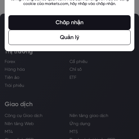
cookie của markets.com, hãy nhấp vào chấp nhận.
Chấp nhận
Quản lý
Thị trường
Forex
Cổ phiếu
Hàng hóa
Chỉ số
Tiền ảo
ETF
Trái phiếu
Giao dịch
Công cụ Giao dịch
Nền tảng giao dịch
Nền tảng Web
Ứng dụng
MT4
MT5