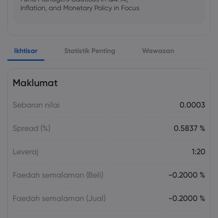
Inflation, and Monetary Policy in Focus
Emma Rose
2025 Oct 25, 00:00
Ikhtisar
Statistik Penting
Wawasan
US Government Shutdown Threatens
October Inflation Data Release
Maklumat
Sophia Claire
2025 Oct 24, 00:00
Sebaran nilai
0.0003
US-EU Relations: Russia Sanctions Unite
Despite Trade Tensions
Spread (%)
0.5837 %
Emma Rose
2025 Oct 24, 00:00
Leveraj
1:20
BOJ Warns of Japan Stock Market
Overheating, U.S. Trade Policy Risk
Faedah semalaman (Beli)
-0.2000 %
Faedah semalaman (Jual)
-0.2000 %