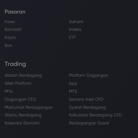
Pasaran
Forex
Saham
Komoditi
Indeks
Kripto
ETF
Bon
Trading
Alatan Berdagang
Platform Dagangan
Web Platform
App
MT4
MT5
Dagangan CFD
Senarai Aset CFD
Maklumat Perdagangan
Syarat Berdagang
Waktu Berdagang
Kalkulator Berdagang CFD
Kalendar Ekonomi
Perdagangan Sosial