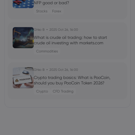
NFP good or bad?
Stocks
Forex
Ghko B
2025 Oct 26, 16:00
What is crude oil trading: how to start
crude oil investing with markets.com
Commodities
Ghko B
2025 Oct 26, 16:00
Crypto trading basics: What is PooCoin,
should you buy PooCoin Token 2026?
Crypto
CFD Trading