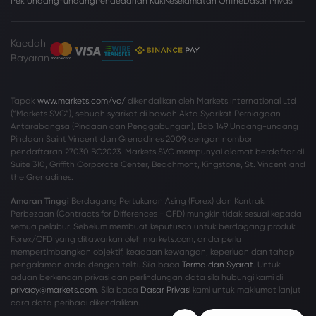
Pek Undang-undang
Pendedahan Kuki
Keselamatan Online
Dasar Privasi
Kaedah
Bayaran
Tapak
www.markets.com/vc/
dikendalikan oleh Markets International Ltd
(“Markets SVG”), sebuah syarikat di bawah Akta Syarikat Perniagaan
Antarabangsa (Pindaan dan Penggabungan), Bab 149 Undang-undang
Pindaan Saint Vincent dan Grenadines 2009, dengan nombor
pendaftaran 27030 BC2023. Markets SVG mempunyai alamat berdaftar di
Suite 310, Griffith Corporate Center, Beachmont, Kingstone, St. Vincent and
the Grenadines.
Amaran Tinggi
Berdagang Pertukaran Asing (Forex) dan Kontrak
Perbezaan (Contracts for Differences - CFD) mungkin tidak sesuai kepada
semua pelabur. Sebelum membuat keputusan untuk berdagang produk
Forex/CFD yang ditawarkan oleh markets.com, anda perlu
mempertimbangkan objektif, keadaan kewangan, keperluan dan tahap
pengalaman anda dengan teliti. Sila baca
Terma dan Syarat
. Untuk
aduan berkenaan privasi dan perlindungan data sila hubungi kami di
privacy@markets.com
. Sila baca
Dasar Privasi
kami untuk maklumat lanjut
cara data peribadi dikendalikan.