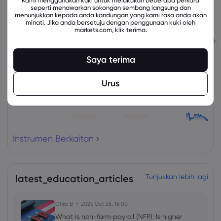
Kami menggunakan kuki untuk melakukan beberapa perkara
seperti menawarkan sokongan sembang langsung dan
menunjukkan kepada anda kandungan yang kami rasa anda akan
Instrumen Berkaitan
minati. Jika anda bersetuju dengan penggunaan kuki oleh
markets.com, klik terima.
Aset
Jual
Beli
Perubahan (%):
Saya terima
Urus
Instrumen Berkaitan
latest_education_articles
Tunjukkan lebih lagi
Ghko B
2025 Oct 26, 16:00
What is non-farm payroll (NFP): Is higher