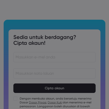
Sedia untuk berdagang?
Cipta akaun!
Kata laluan mestilah di antara 8 dan 15 aksara panjang
Kata laluan mesti mengandungi sekurang-kurangnya 1
nombor aksara
Dengan membuka akaun, anda bersetuju menerima
Kata laluan mesti mengandungi sekurang-kurangnya 1
Dasar
Dasar Privasi
,
Dasar Kuki
dan menerima e-mel
huruf besar aksara
pemasaran. Langganan boleh diuruskan di bawah
Kata laluan mesti mengandungi sekurang-kurangnya 1