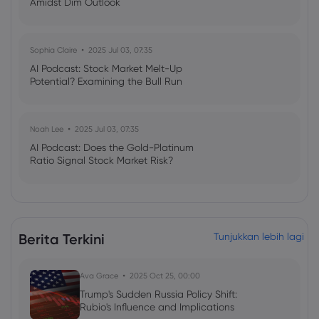
Amidst Dim Outlook
Sophia Claire
2025 Jul 03, 07:35
AI Podcast: Stock Market Melt-Up
Potential? Examining the Bull Run
Noah Lee
2025 Jul 03, 07:35
AI Podcast: Does the Gold-Platinum
Ratio Signal Stock Market Risk?
Berita Terkini
Tunjukkan lebih lagi
Ava Grace
2025 Oct 25, 00:00
Trump's Sudden Russia Policy Shift:
Rubio's Influence and Implications