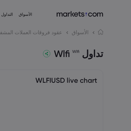
الأسواق
التداول
عن Markets.com
منصات التداول
المنتجات
لغة
الأسواق
عقود فروقات العملات المشف
منصة الويب
لماذا Markets.com؟
English
English
الأسهم
تداول Wlfi
English (EU)
English (Global)
التطبيق
العروض العالمية
Wlfi
Español
Deutsch
مؤشرات الأسهم
MT4
مجموعتنا
Spanish (Latam)
German
العربية
Nederlands
MT5
الجوائز والأخبار الإعلامية
صناديق تداول ال
Arabic
Dutch
简体中文
繁體中文
Simplified Chinese
Traditional Chinese
WLFIUSD live chart
한국어
Bahasa Indonesia
Korean
Indonesian