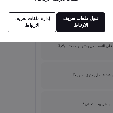
واصل والتحكم في التوقعات
n
د
قبول ملفات تعريف
إدارة ملفات تعريف
ا
ح
الارتباط
الارتباط
جولدمان ساكس يخفض توقعات أسعار النفط لعام 2027 وسط تغيرات في العرض
ط.. هل يختبر برنت 75 دولاراً؟
مرين