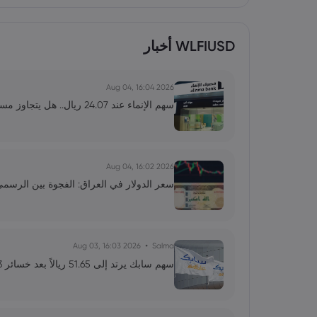
WLFIUSD أخبار
2026 Aug 04, 16:04
سهم الإنماء عند 24.07 ريال.. هل يتجاوز مستوى 25 ريالاً في النصف الثاني من 2026؟
2026 Aug 04, 16:02
سعر الدولار في العراق: الفجوة بين الرسمي والمو
2026 Aug 03, 16:03
Salma
سهم سابك يرتد إلى 51.65 ريالاً بعد خسائر 3 أشهر.. هل يبدأ التعافي؟