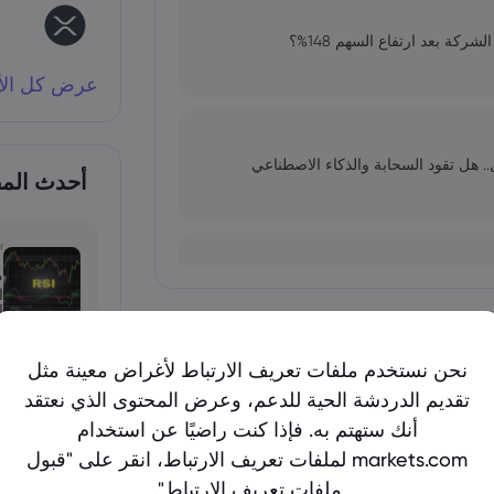
عرض كل الأد
stc 20: السهم يرتفع إلى 43.80 ريال.. هل تقود السحابة والذكاء الاصطناعي
أحدث المقا
r
ق بين التضخم واستقرار
أ
أظهر المزيد
نحن نستخدم ملفات تعريف الارتباط لأغراض معينة مثل
r
تقديم الدردشة الحية للدعم، وعرض المحتوى الذي نعتقد
استدامة الدورة؟
أنك ستهتم به. فإذا كنت راضيًا عن استخدام
markets.com لملفات تعريف الارتباط، انقر على "قبول
x
ملفات تعريف الارتباط".