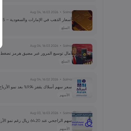
رئيس الاحتياطي الفيدرالي الجديد: نحو إعادة تشكيل الت
2026 Aug 04, 16:03
Salma
أسعار الذهب في الإمارات والسعودية – 5 أغسطس 2026
محمد
2026 Jun 13, 00:00
السلع
والطلب
2026 Aug 04, 16:03
Salma
آمال توسيع المرور عبر مضيق هرمز تضغط على النف
علي
2026 Jun 13, 00:00
السلع
تقلبات سوق الأسهم الأمريكية: تحولات وتوقعات المستث
2026 Aug 04, 16:02
Salma
سعر سهم أسلاك يقفز 9.94% بعد نمو الأرباح 705%.. هل يخترق 18 ريالاً؟
الأسهم
2026 Aug 03, 16:03
Salma
سهم الراجحي عند 64.20 ريال رغم نمو الأرباح.. هل يبدأ التعافي؟
الأسهم