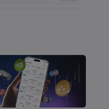
2026 Aug 03, 16:03
Salma
الوظائف الطريق إلى 4,100؟
السلع
2026 Aug 03, 16:02
Salma
سهم درب السعودية يصعد 4.11% مع نمو الأرباح.. هل يتجاوز مستوى 2.31 ريال؟
الأسهم
2026 Aug 03, 16:02
Salma
الدولار م
50 ليرة؟
الصرف الأجنبي