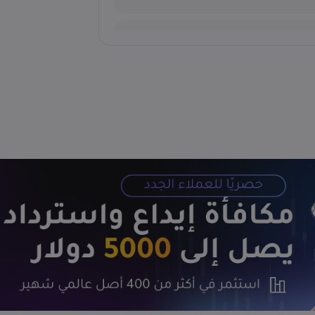
تحليل سعر الذهب عالمياً XAU/USD: تعافٍ حذر قرب 4,060 دولاراً.. هل تفتح
قابل الليرة التركية USD/TRY قرب قمة تاريخية.. هل يصل سعر الصرف إلى