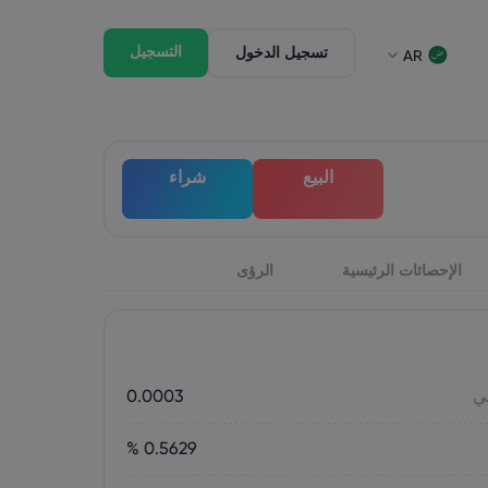
التسجيل
تسجيل الدخول
AR
جيل الخروج
الحزمة القانونية
وق
لحزمة القانونية
English
English
البيع
شراء
English (St. Vincent)
English (ZA)
Italiano
Dansk
Italian
Danish
ภาษาไทย
Bahasa Melayu
Thai
Malay
हिन्दी
الإحصائات الرئيسية
الرؤى
Português
Portuguese
Hindi
ي
0.0003
0.5629 %