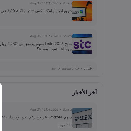
2026 Aug 03, 16:02
Salma
بترورابغ وأرامكو: كيف تؤثر ملكية 60% في الشركة بعد ارتفاع السهم 148%؟
2026 Aug 03, 16:02
Salma
نتائج 26
مرحلة النمو المقبلة؟
فاطمة
2026 Jun 13, 00:00
بولصة الاحتياطي الفيدرالي تحت قيادة وارش: توازن دقي
السوق
آخر الأخبار
فاطمة
2026 Jun 13, 00:00
ارتداد قطاع رقائق التخزين: هل يمثل الذكاء الاصطناعي 
2026 Aug 04, 16:04
Salma
سهم SpaceX يتراجع رغم نمو الإيرادات 92%.. ما توقعات SPCX بعد فك الحظر؟
الأسهم
فاطمة
2026 Jun 13, 00:00