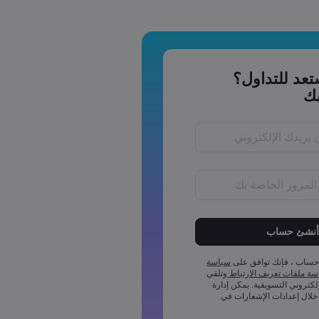
عد للتداول؟
ك
يجب أن يكون طول كلمة المرور ما بين 6 إلى 15
لمة المرور رمز عددي واحد على
حساب ، فإنك توافق على
سياسة
لمة المرور رمز واحد بأحرف كبيرة
ة ملفات تعريف الارتباط
وتلقي
إلكتروني التسويقية. يمكن إدارة
لمة المرور رمز واحد بأحرف صغيرة
خلال إعدادات الإشعارات في
لمة المرور أحد هذه الرموز ~!@#£