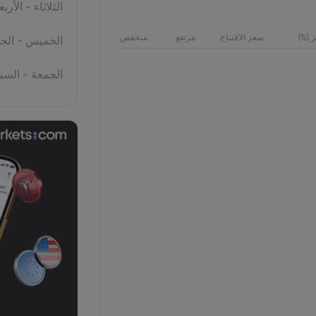
الثلاثاء - الأربع
ر (%)
سعر الاقتتاح
مرتفع
منخفض
الخميس - الج
الجمعة - الس