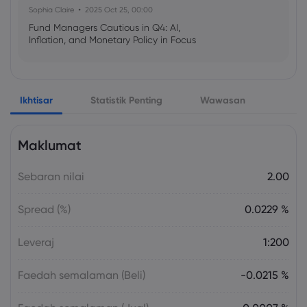
Sophia Claire
2025 Oct 25, 00:00
Fund Managers Cautious in Q4: AI,
Inflation, and Monetary Policy in Focus
Emma Rose
2025 Oct 25, 00:00
Ikhtisar
Statistik Penting
Wawasan
US Government Shutdown Threatens
October Inflation Data Release
Maklumat
Sophia Claire
2025 Oct 24, 00:00
Sebaran nilai
2.00
US-EU Relations: Russia Sanctions Unite
Despite Trade Tensions
Spread (%)
0.0229 %
Emma Rose
2025 Oct 24, 00:00
Leveraj
1:200
BOJ Warns of Japan Stock Market
Overheating, U.S. Trade Policy Risk
Faedah semalaman (Beli)
-0.0215 %