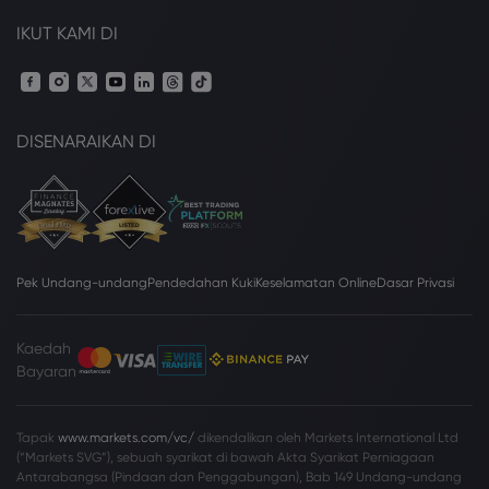
IKUT KAMI DI
DISENARAIKAN DI
Pek Undang-undang
Pendedahan Kuki
Keselamatan Online
Dasar Privasi
Kaedah
Bayaran
Tapak
www.markets.com/vc/
dikendalikan oleh Markets International Ltd
(“Markets SVG”), sebuah syarikat di bawah Akta Syarikat Perniagaan
Antarabangsa (Pindaan dan Penggabungan), Bab 149 Undang-undang