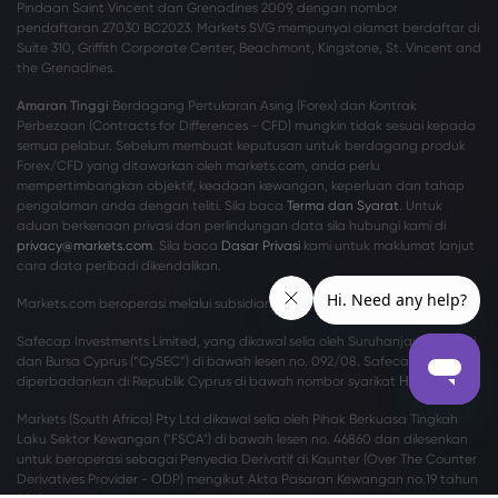
Pindaan Saint Vincent dan Grenadines 2009, dengan nombor
pendaftaran 27030 BC2023. Markets SVG mempunyai alamat berdaftar di
Suite 310, Griffith Corporate Center, Beachmont, Kingstone, St. Vincent and
the Grenadines.
Amaran Tinggi
Berdagang Pertukaran Asing (Forex) dan Kontrak
Perbezaan (Contracts for Differences - CFD) mungkin tidak sesuai kepada
semua pelabur. Sebelum membuat keputusan untuk berdagang produk
Forex/CFD yang ditawarkan oleh markets.com, anda perlu
mempertimbangkan objektif, keadaan kewangan, keperluan dan tahap
pengalaman anda dengan teliti. Sila baca
Terma dan Syarat
. Untuk
aduan berkenaan privasi dan perlindungan data sila hubungi kami di
privacy@markets.com
. Sila baca
Dasar Privasi
kami untuk maklumat lanjut
cara data peribadi dikendalikan.
Markets.com beroperasi melalui subsidiari berikut:
Safecap Investments Limited, yang dikawal selia oleh Suruhanjaya Sekuriti
dan Bursa Cyprus (“CySEC”) di bawah lesen no. 092/08. Safecap
diperbadankan di Republik Cyprus di bawah nombor syarikat ΗΕ186196.
Markets (South Africa) Pty Ltd dikawal selia oleh Pihak Berkuasa Tingkah
Laku Sektor Kewangan ("FSCA") di bawah lesen no. 46860 dan dilesenkan
untuk beroperasi sebagai Penyedia Derivatif di Kaunter (Over The Counter
Derivatives Provider - ODP) mengikut Akta Pasaran Kewangan no.19 tahun