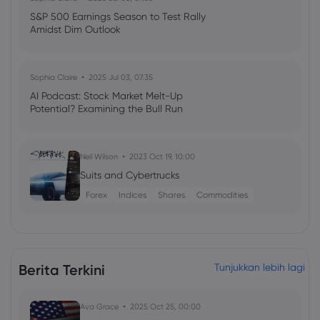
S&P 500 Earnings Season to Test Rally
Amidst Dim Outlook
Sophia Claire
2025 Jul 03, 07:35
AI Podcast: Stock Market Melt-Up
Potential? Examining the Bull Run
Neil Wilson
2023 Oct 19, 10:00
Suits and Cybertrucks
Forex
Indices
Shares
Commodities
Berita Terkini
Tunjukkan lebih lagi
Ava Grace
2025 Oct 25, 00:00