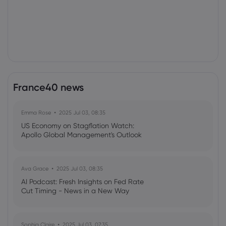
France40 news
Emma Rose
2025 Jul 03, 08:35
US Economy on Stagflation Watch:
Apollo Global Management's Outlook
Ava Grace
2025 Jul 03, 08:35
AI Podcast: Fresh Insights on Fed Rate
Cut Timing - News in a New Way
Sophia Claire
2025 Jul 03, 07:35