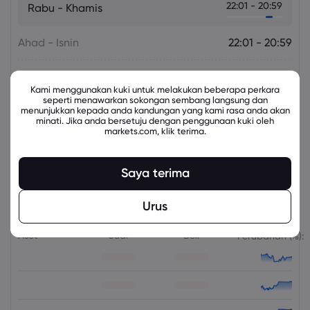
22:01 - 20:59
Rabu - Khamis
Ahad - Isnin
22:01 - 20:59
Isnin - Selasa
22:01 - 20:59
Kami menggunakan kuki untuk melakukan beberapa perkara
seperti menawarkan sokongan sembang langsung dan
Selasa - Rabu
22:01 - 20:59
menunjukkan kepada anda kandungan yang kami rasa anda akan
minati. Jika anda bersetuju dengan penggunaan kuki oleh
markets.com, klik terima.
Khamis - Jumaat
22:01 - 20:14
Saya terima
Instrumen Berkaitan
Urus
Aset
Jual
Beli
Perubahan (%):