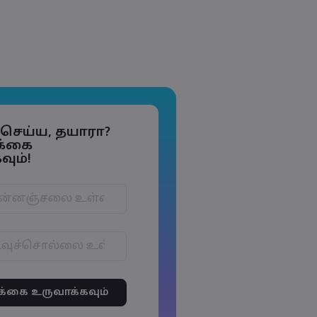
் செய்ய, தயாரா?
க்கை
ும்!
கள் 6 முதல் 15
க்குள் இருக்க வேண்டும்
களில் குறைந்தது 1 எழுத்து
ருக்க வேண்டும்