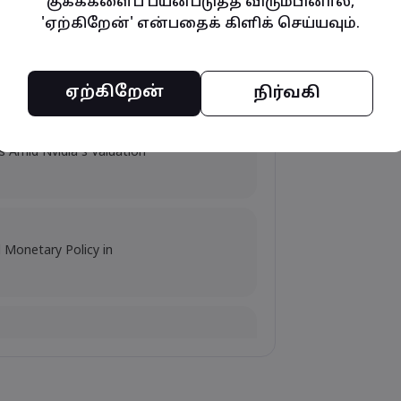
குக்கீகளைப் பயன்படுத்த விரும்பினால்,
'ஏற்கிறேன்' என்பதைக் கிளிக் செய்யவும்.
mpacts, and Fed Rate Cut
ஏற்கிறேன்
நிர்வகி
s Amid Nvidia's Valuation
d Monetary Policy in
flation Data Release