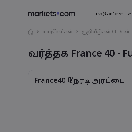
மார்கெட்கள்
வ
வர்த்தகத் தள
Markets.co
தயாரிப்ப
மொழி
மார்கெட்கள்
குறியீடுகள் CFDகள்
இணைய தளம்
எதற்காக marke
English
English
அந்நிய ச
வர்த்தக France 40 - F
English (Global)
English (EU)
செயலி
உலகளாவிய 
Deutsch
Español
வியாபாரச் ச
MT4
எங்கள் குழுமம
German
Spanish (Latam)
Nederlands
العربية
MT5
விருதுகள் மற்
Dutch
Arabic
கிரிப்டோ
繁體中文
简体中文
சமூக வர்த்தகம்
Traditional Chinese
Simplified Chinese
France40 நேரடி அரட்டை
Bahasa Indonesia
한국어
பத்திரங்கள்
Indonesian
Korean