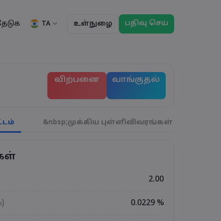
பதிவு செய்
TA
தேடுக
உள்நுழை
ு
ப்பாய்வுகள்
தகவல்
சட்டத் தொகுப்பு
வர்த்தக அம்சங்கள்
சட்டத் தொகுப்பு
மார்கெட்டின் ஆழம்
English
English
விற்பனை
வாங்குதல்
English (ZA)
English (St. Vincent)
ட்டியல்
Dansk
Italiano
ந்தனைகள்
Danish
Italian
Bahasa Melayu
ภาษาไทย
்கள்
Malay
Thai
हिन्दी
Português
டம்
&nbsp;முக்கிய புள்ளிவிவரங்கள்
துல்
ிகள்
Hindi
Portuguese
் வர்த்தக விடுமுறைகள
காலாவதி ரோல்ஓவர
கள்
2.00
%)
0.0229 %