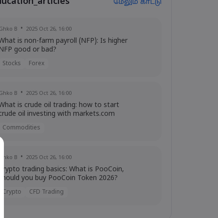
ducation_articles
மேலும் காட்டு
Ghko B
2025 Oct 26, 16:00
What is non-farm payroll (NFP): Is higher
NFP good or bad?
Stocks
Forex
Ghko B
2025 Oct 26, 16:00
What is crude oil trading: how to start
crude oil investing with markets.com
Commodities
Ghko B
2025 Oct 26, 16:00
Crypto trading basics: What is PooCoin,
should you buy PooCoin Token 2026?
Crypto
CFD Trading