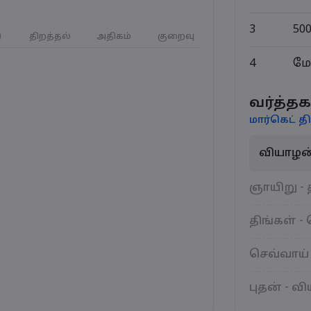
3
50
)
திறத்தல்
அதிகம்
குறைவு
4
மே
வர்த்தக
மார்கெட் தி
வியாழன்
ஞாயிறு - 
திங்கள் -
செவ்வாய் 
புதன் - வ