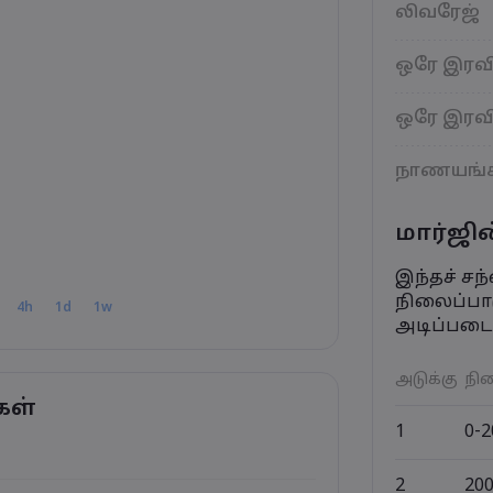
லிவரேஜ்
ஒரே இரவி
ஒரே இரவி
நாணயங்
மார்ஜின
இந்தச் ச
நிலைப்பாட
4h
1d
1w
அடிப்படைய
அடுக்கு
நில
கள்
1
0-
2
20