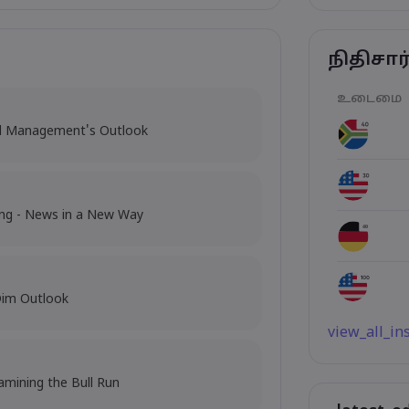
நிதிசா
உடைமை
al Management's Outlook
ing - News in a New Way
Dim Outlook
view_all_i
amining the Bull Run