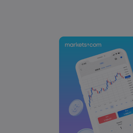
Sophia Claire
2025 Oct 24, 00:00
US-EU Relations: Russia Sanctions Unite Despit
Emma Rose
2025 Oct 24, 00:00
BOJ Warns of Japan Stock Market Overheating, U.