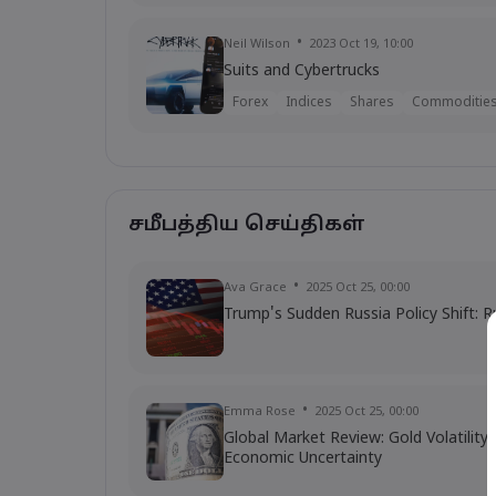
Neil Wilson
2023 Oct 19, 10:00
Suits and Cybertrucks
Forex
Indices
Shares
Commoditie
சமீபத்திய செய்திகள்
Ava Grace
2025 Oct 25, 00:00
Trump's Sudden Russia Policy Shift: R
Emma Rose
2025 Oct 25, 00:00
Global Market Review: Gold Volatilit
Economic Uncertainty