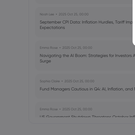
Noah Lee
2025 Oct 25, 00:00
September CPI Data: Inflation Hurdles, Tariff Im
Expectations
Emma Rose
2025 Oct 25, 00:00
Navigating the AI Boom: Strategies for Investors 
Surge
Sophia Claire
2025 Oct 25, 00:00
Fund Managers Cautious in Q4: AI, Inflation, and 
Emma Rose
2025 Oct 25, 00:00
US Government Shutdown Threatens October Infl