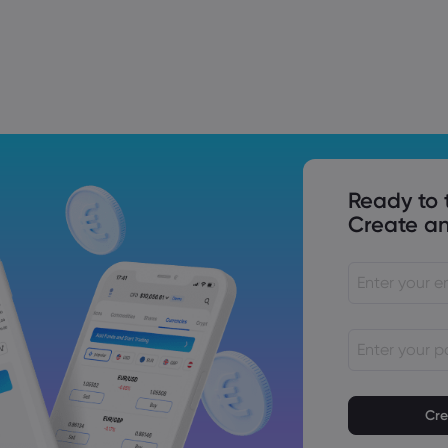
Trade Tensions
S. Trade Policy Risk
Ready to 
Create an
As senhas dev
As senhas de
caractere nu