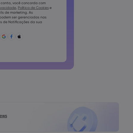
 conta, você concorda com
em conter pelo menos 1 letra
rivacidade
,
Política de Cookies
e
ls de marketing. As
em conter pelo menos 1 letra
 podem ser gerenciadas nas
s de Notificações da sua
conter ~!@#£%^e)_-+=:;&lt;&gt;{,
pode ser utilizada conjuntamente
pode conter caracteres não
o podem conter espaços