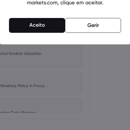
markets.com, clique em aceitar.
pacts, and Fed Rate Cut
Aceito
Gerir
Amid Nvidia's Valuation
Monetary Policy in Focus
ation Data Release