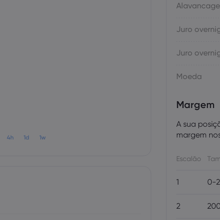
Alavancag
Juro overni
Juro overni
Moeda
Margem
A sua posiç
margem nos 
4h
1d
1w
Escalão
Tam
1
0-2
2
200