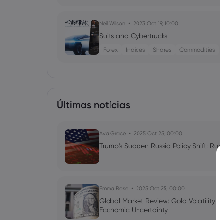
Neil Wilson
2023 Oct 19, 10:00
Suits and Cybertrucks
Forex
Indices
Shares
Commodities
Últimas notícias
Ava Grace
2025 Oct 25, 00:00
Trump's Sudden Russia Policy Shift: Ru
Emma Rose
2025 Oct 25, 00:00
Global Market Review: Gold Volatility
Economic Uncertainty