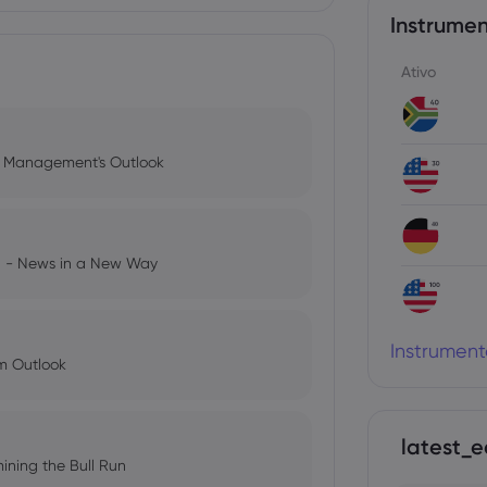
Instrumen
Ativo
l Management's Outlook
ng - News in a New Way
Instrument
im Outlook
latest_e
ining the Bull Run