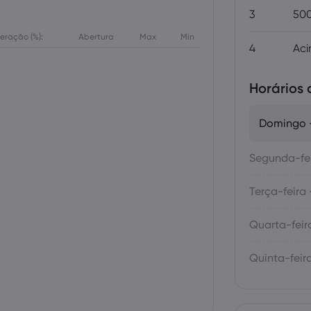
3
500
teração (%):
Abertura
Max
Min
4
Aci
Horários
Domingo -
Segunda-fei
Terça-feira 
Quarta-feir
Quinta-feira