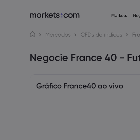
Markets
Ne
Plataformas de n
Acerca da Ma
Produ
Língua
Mercados
CFDs de índices
Fr
Web Platform
Por que a markets
English
English
Operaçõ
Negocie France 40 - Fu
English (Global)
English (EU)
App
Ofertas globais
Deutsch
Español
Commodi
MT4
Nosso grupo
German
Spanish (Latam)
Nederlands
العربية
MT5
Prêmios e mídia
Dutch
Arabic
Criptom
繁體中文
简体中文
Trading Central
Traditional Chinese
Simplified Chinese
Gráfico France40 ao vivo
Bahasa Indonesia
한국어
Obrigaç
Indonesian
Korean