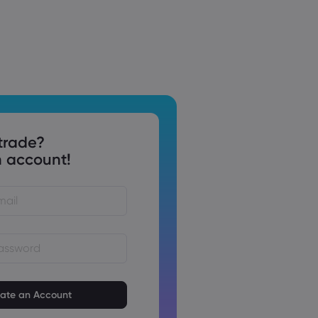
trade?
 account!
em ter de 8 a 15 caracteres
vem conter pelo menos 1
mérico