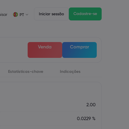
Cadastre-se
Iniciar sessão
isar
PT
Informações sobre operações
Pacote jurídico
Funzionalità di trading
Negociação de CFDs
Pacote jurídico
Depth of Market
English
English
Venda
Comprar
English (ZA)
English (St. Vincent)
Lista de ativos CFD
Dansk
Italiano
Condições para negociação
Danish
Italian
Bahasa Melayu
ภาษาไทย
Horários de negociação
Malay
Thai
Português
िन्दी
Estatísticas-chave
Indicações
Datas de vencimento
Hindi
Portuguese
Próximos feriados da bolsa de valores
Rolagem de vencimento semanal
2.00
0.0229 %