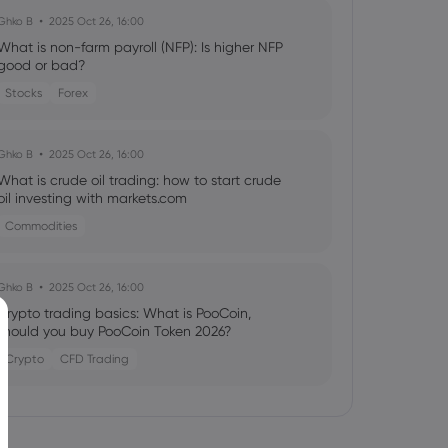
Ghko B
2025 Oct 26, 16:00
What is non-farm payroll (NFP): Is higher NFP
good or bad?
Stocks
Forex
Ghko B
2025 Oct 26, 16:00
What is crude oil trading: how to start crude
oil investing with markets.com
Commodities
Ghko B
2025 Oct 26, 16:00
Crypto trading basics: What is PooCoin,
should you buy PooCoin Token 2026?
Crypto
CFD Trading