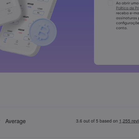
Ao abrir uma
As senhas dev
maiúscula
Política de P
receba e-mai
As senhas dev
assinaturas
minúscula
configuraçõe
A senha deve 
conta.
[]?,.
A senha não 
A senha não 
latinos
As senhas nã