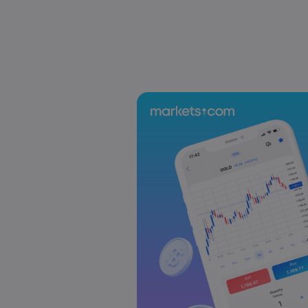
Sophia Claire
2025 Oct 24, 00:00
US-EU Relations: Russia Sanctions Unite Despite 
Emma Rose
2025 Oct 24, 00:00
BOJ Warns of Japan Stock Market Overheating, U.