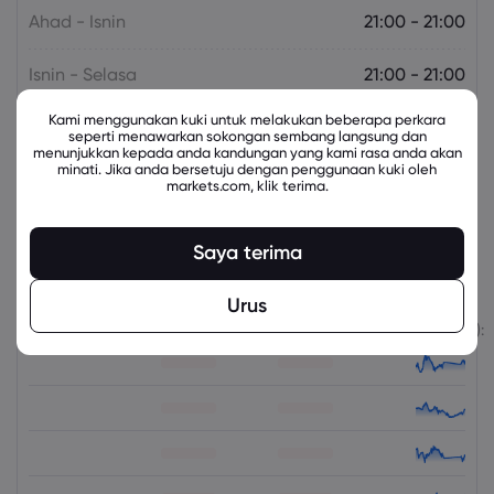
Ahad - Isnin
21:00 - 21:00
Isnin - Selasa
21:00 - 21:00
Kami menggunakan kuki untuk melakukan beberapa perkara
Selasa - Rabu
21:00 - 21:00
seperti menawarkan sokongan sembang langsung dan
menunjukkan kepada anda kandungan yang kami rasa anda akan
minati. Jika anda bersetuju dengan penggunaan kuki oleh
Khamis - Jumaat
21:00 - 21:00
markets.com, klik terima.
Saya terima
Instrumen Berkaitan
Urus
Aset
Jual
Beli
Perubahan (%):