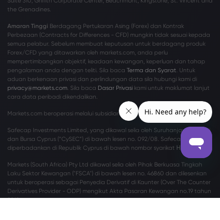
Suite 310, Griffith Corporate Center, Beachmont, Kingstone, St. Vincent and
the Grenadines.
Amaran Tinggi
Berdagang Pertukaran Asing (Forex) dan Kontrak
Perbezaan (Contracts for Differences - CFD) mungkin tidak sesuai kepada
semua pelabur. Sebelum membuat keputusan untuk berdagang produk
Forex/CFD yang ditawarkan oleh markets.com, anda perlu
mempertimbangkan objektif, keadaan kewangan, keperluan dan tahap
pengalaman anda dengan teliti. Sila baca
Terma dan Syarat
. Untuk
aduan berkenaan privasi dan perlindungan data sila hubungi kami di
privacy@markets.com
. Sila baca
Dasar Privasi
kami untuk maklumat lanjut
cara data peribadi dikendalikan.
Markets.com beroperasi melalui subsidiari berikut:
Safecap Investments Limited, yang dikawal selia oleh Suruhanjaya Sekuriti
dan Bursa Cyprus (“CySEC”) di bawah lesen no. 092/08. Safecap
diperbadankan di Republik Cyprus di bawah nombor syarikat ΗΕ186196.
Markets (South Africa) Pty Ltd dikawal selia oleh Pihak Berkuasa Tingkah
Laku Sektor Kewangan ("FSCA") di bawah lesen no. 46860 dan dilesenkan
untuk beroperasi sebagai Penyedia Derivatif di Kaunter (Over The Counter
Derivatives Provider - ODP) mengikut Akta Pasaran Kewangan no.19 tahun
2012.