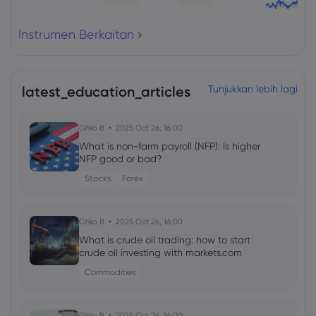
Instrumen Berkaitan
latest_education_articles
Tunjukkan lebih lagi
Ghko B
2025 Oct 26, 16:00
What is non-farm payroll (NFP): Is higher
NFP good or bad?
Stocks
Forex
Ghko B
2025 Oct 26, 16:00
What is crude oil trading: how to start
crude oil investing with markets.com
Commodities
Ghko B
2025 Oct 26, 16:00