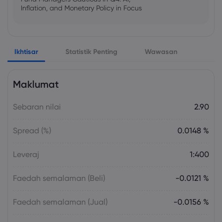
Inflation, and Monetary Policy in Focus
Emma Rose
2025 Oct 25, 00:00
Ikhtisar
Statistik Penting
Wawasan
US Government Shutdown Threatens
October Inflation Data Release
Maklumat
Sophia Claire
2025 Oct 24, 00:00
Sebaran nilai
2.90
US-EU Relations: Russia Sanctions Unite
Despite Trade Tensions
Spread (%)
0.0148 %
Emma Rose
2025 Oct 24, 00:00
Leveraj
1:400
BOJ Warns of Japan Stock Market
Overheating, U.S. Trade Policy Risk
Faedah semalaman (Beli)
-0.0121 %
Faedah semalaman (Jual)
-0.0156 %