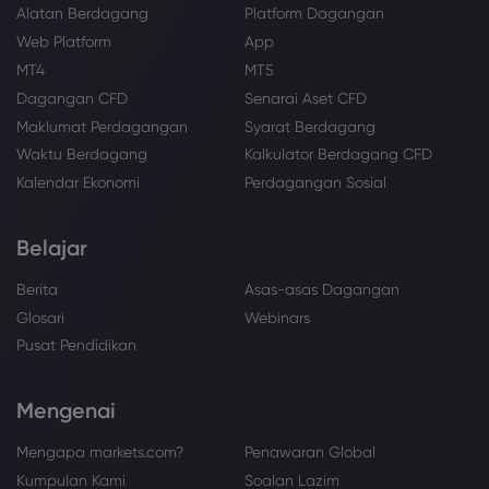
Alatan Berdagang
Platform Dagangan
Web Platform
App
MT4
MT5
Dagangan CFD
Senarai Aset CFD
Maklumat Perdagangan
Syarat Berdagang
Waktu Berdagang
Kalkulator Berdagang CFD
Kalendar Ekonomi
Perdagangan Sosial
Belajar
Berita
Asas-asas Dagangan
Glosari
Webinars
Pusat Pendidikan
Mengenai
Mengapa markets.com?
Penawaran Global
Kumpulan Kami
Soalan Lazim