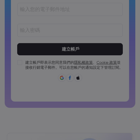
密碼長度必須介於 8 到 15 個字元之間
密碼必須包含至少 1 個數字字元
密碼必須包含至少 1 個大寫字元
建立帳戶即表示您同意我們的
隱私權政策
、
Cookie 政策
並
接收行銷電子郵件。可以在您帳戶的通知設定下管理訂閱。
密碼必須包含至少 1 個小寫字元
密碼必須包含 ~!@#£%^&*()_-+=:;&lt;&gt;{,[]?,.
密碼不能為常用密碼
密碼不得包含非拉丁字符
密碼不得包含空格