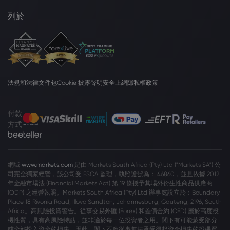
列於
法規和法律文件包
Cookie 披露聲明
安全上網
隱私權政策
付款
方式
網域
www.markets.com
是由 Markets South Africa (Pty) Ltd ("Markets SA") 公
司完全獨家經營，該公司受 FSCA 監理，執照證號為： 46860，並且依據 2012
年金融市場法 (Financial Markets Act) 第 19 條授予其場外衍生性商品供應商
(ODP) 之經營執照。Markets South Africa (Pty) Ltd 辦事處設立於：Boundary
Place 18 Rivonia Road, Illovo Sandton, Johannesburg, Gauteng, 2196, South
Africa。高風險投資警告。從事交易外匯 (Forex) 和差價合約 (CFD) 屬於高度投
機性質，具有高風險特點，並非適於每一位投資者之用。閣下有可能蒙受部分
或全部投入資金的損失，因此，閣下不應從事無法承受得起資金損失的投機買