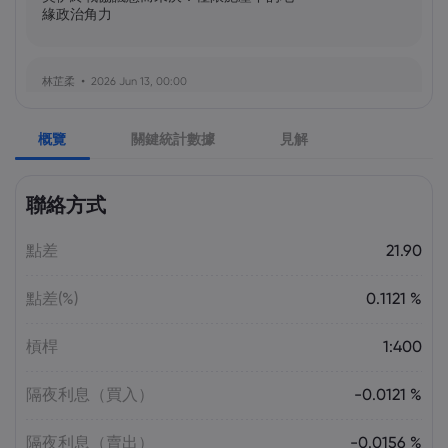
緣政治角力
林芷柔
2026 Jun 13, 00:00
美軍奪島伊朗石油樞紐？哈爾克島戰略解
析與風險評估
概覽
關鍵統計數據
見解
張瑋庭
2026 Jun 13, 00:00
聯絡方式
北約安全態勢與美軍部署調整：美歐風險
評估分歧加劇
點差
21.90
點差(%)
0.1121 %
陳昊然
2026 Jun 13, 00:00
霍爾木茲海峽航運格局劇變：非伊朗原油
槓桿
1:400
量增，市場波動趨緩
隔夜利息（買入）
-0.0121 %
隔夜利息（賣出）
-0.0156 %