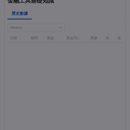
金融工具基礎知識
歷史數據
Weekly
日期
關閉
更改
更改(%)：
開倉
高
低