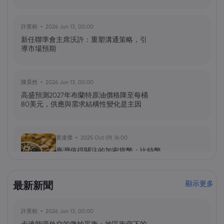
許景桓
2026 Jun 13, 00:00
新任聯準會主席沃許：重塑溝通策略，引
導市場預期
陳昊然
2026 Jun 13, 00:00
高盛預測2027年布蘭特原油價格降至每桶
80美元，供應與需求結構性變化是主因
黃達傑
2025 Oct 09, 16:00
臺灣值得關注的加密貨幣：比特幣
（BTC）、以太坊（ETH）、索拉納
（Solana，SOL）、零幣（Zcash，ZEC）
最新新聞
顯示更多
黃達傑
2025 Sep 29, 16:00
許景桓
2026 Jun 13, 00:00
NIO 股票預測：NIO 今天下跌 5%，未來會