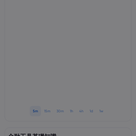
Markets.com 簡介
為甚麼選擇Markets.
協助與支援
全球服務
幫助中心
數據與安全性
集團簡介
聯絡支援
安全上網
法規
獎項和媒體
投訴
Cookie 披露
法律文件包
監管
5m
15m
30m
1h
4h
1d
1w