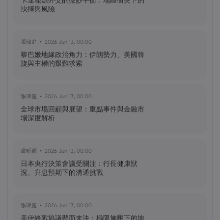
卡達能源外交的微妙平衡：地區衝突下的
怎樣？
抉擇與風險
黃達傑
2025 Sep 27, 16:00
張瑋庭
2026 Jun 13, 00:00
比特幣價格預測：如何在台灣購買比特
黎巴嫩地緣政治角力：伊朗勢力、美國斡
幣？
旋與主權的艱難求索
黃達傑
2025 Sep 23, 16:00
張瑋庭
2026 Jun 13, 00:00
Fintech 股票值得關注：Nu
全球市場回顧與展望：重點事件與金融市
Holdings（NU）股票、SOFI 股票
場深度解析
黃達傑
2025 Sep 21, 16:00
盧昕穎
2026 Jun 13, 00:00
QBTS 股票今天上漲 11%：D-Wave
日本央行決策會議受關注：行長健康狀
Quantum Inc. 發生了什麼事？
況、升息預期下的溝通挑戰
張瑋庭
2026 Jun 13, 00:00
美伊終戰協議懸而未決：極限施壓下的地