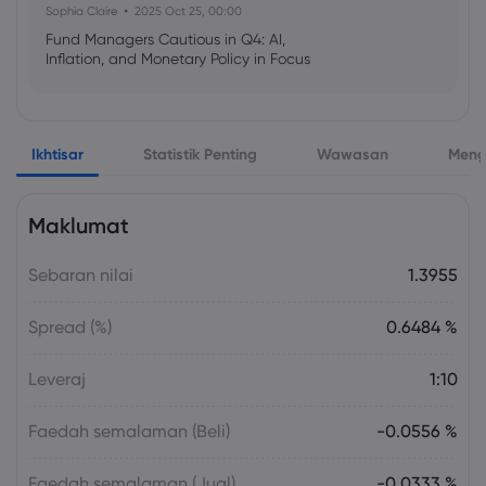
Sophia Claire
2025 Oct 25, 00:00
Fund Managers Cautious in Q4: AI,
Inflation, and Monetary Policy in Focus
Emma Rose
2025 Oct 25, 00:00
Ikhtisar
Statistik Penting
Wawasan
Meng
US Government Shutdown Threatens
October Inflation Data Release
Maklumat
Sophia Claire
2025 Oct 24, 00:00
Sebaran nilai
1.3955
US-EU Relations: Russia Sanctions Unite
Despite Trade Tensions
Spread (%)
0.6484 %
Emma Rose
2025 Oct 24, 00:00
Leveraj
1:10
BOJ Warns of Japan Stock Market
Overheating, U.S. Trade Policy Risk
Faedah semalaman (Beli)
-0.0556 %
Faedah semalaman (Jual)
-0.0333 %