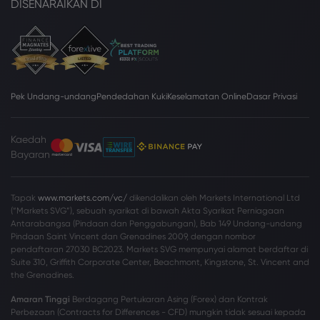
DISENARAIKAN DI
Pek Undang-undang
Pendedahan Kuki
Keselamatan Online
Dasar Privasi
Kaedah
Bayaran
Tapak
www.markets.com/vc/
dikendalikan oleh Markets International Ltd
(“Markets SVG”), sebuah syarikat di bawah Akta Syarikat Perniagaan
Antarabangsa (Pindaan dan Penggabungan), Bab 149 Undang-undang
Pindaan Saint Vincent dan Grenadines 2009, dengan nombor
pendaftaran 27030 BC2023. Markets SVG mempunyai alamat berdaftar di
Suite 310, Griffith Corporate Center, Beachmont, Kingstone, St. Vincent and
the Grenadines.
Amaran Tinggi
Berdagang Pertukaran Asing (Forex) dan Kontrak
Perbezaan (Contracts for Differences - CFD) mungkin tidak sesuai kepada