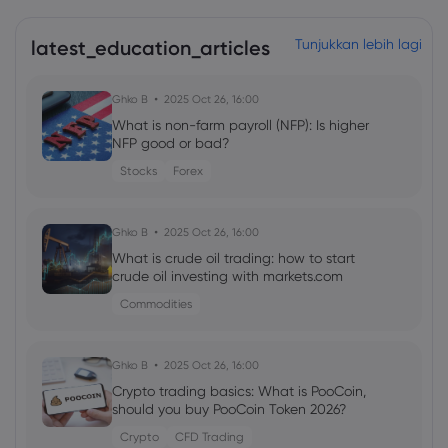
latest_education_articles
Tunjukkan lebih lagi
Ghko B
2025 Oct 26, 16:00
What is non-farm payroll (NFP): Is higher
NFP good or bad?
Stocks
Forex
Ghko B
2025 Oct 26, 16:00
What is crude oil trading: how to start
crude oil investing with markets.com
Commodities
Ghko B
2025 Oct 26, 16:00
Crypto trading basics: What is PooCoin,
should you buy PooCoin Token 2026?
Crypto
CFD Trading