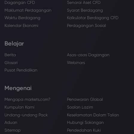
Dagangan CFD
Senarai Aset CFD
Maklumat Perdagangan
Syarat Berdagang
Waktu Berdagang
Kalkulator Berdagang CFD
Kalendar Ekonomi
Perdagangan Sosial
Belajar
Berita
Asas-asas Dagangan
Glosari
Webinars
Pusat Pendidikan
Mengenai
Mengapa markets.com?
Penawaran Global
Kumpulan Kami
Soalan Lazim
Undang-undang Pack
Keselamatan Dalam Talian
Aduan
Hubungi Sokongan
Sitemap
Pendedahan Kuki