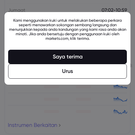
Jumaat
07:02-10:59
Kami menggunakan kuki untuk melakukan beberapa perkara
Jumaat
11:04-15:29
seperti menawarkan sokongan sembang langsung dan
menunjukkan kepada anda kandungan yang kami rasa anda akan
minati. Jika anda bersetuju dengan penggunaan kuki oleh
markets.com, klik terima.
Instrumen Berkaitan
Saya terima
Aset
Jual
Beli
Perubahan (%):
Urus
Instrumen Berkaitan