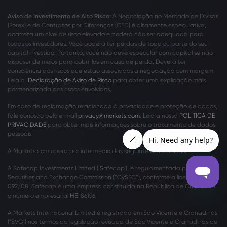
Aviso de Investimento de Alto Risco:
A Negociação no Mercado de Divisas
(Forex) e de Contratos por Diferenças (CFD) é altamente especulativa,
acarreta um nível de risco elevado e poderá não ser adequada para
todos os investidores. Você poderá ter perdas de todo ou parte do seu
capital investido. Portanto, você não deve especular com capital se não
dispuser de meios para cobri-los em caso de perda. Deverá ter
consciência dos riscos que estão associados à negociação com margem.
Leia a
Declaração de Aviso de Risco
para obter uma explicação mais
pormenorizada dos riscos envolvidos.
Em caso de reclamação relacionada à privacidade e proteção de dados,
fale conosco pelo e-mail
privacy@markets.com
. Leia a nossa
POLÍTICA DE
PRIVACIDADE
para obter mais informações sobre o tratamento de dados
pessoais.
A Markets.com opera por intermédio das seguintes subsidiárias:
A Safecap Investments Limited (‘Safecap’), é regulamentada pela Cyprus
Securities and Exchange Commission (“CySEC”), conforme a licença nº
092/08. Safecap é uma empresa constituída na República de Chipre sob
o número empresarial ΗΕ186196.
A Markets International Limited é registrada em São Vicente e Granadinas
("SVG") nos termos da legislação revisada de São Vicente e Granadinas de