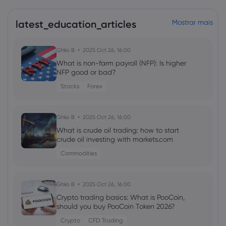
latest_education_articles
Mostrar mais
Ghko B
2025 Oct 26, 16:00
What is non-farm payroll (NFP): Is higher
NFP good or bad?
Stocks
Forex
Ghko B
2025 Oct 26, 16:00
What is crude oil trading: how to start
crude oil investing with markets.com
Commodities
Ghko B
2025 Oct 26, 16:00
Crypto trading basics: What is PooCoin,
should you buy PooCoin Token 2026?
Crypto
CFD Trading