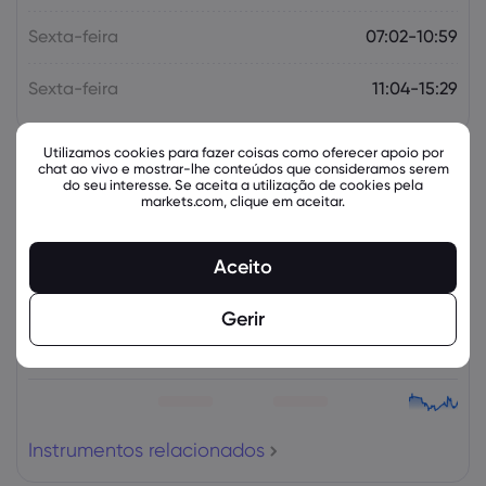
Sexta-feira
07:02-10:59
Sexta-feira
11:04-15:29
Utilizamos cookies para fazer coisas como oferecer apoio por
chat ao vivo e mostrar-lhe conteúdos que consideramos serem
Instrumentos relacionados
do seu interesse. Se aceita a utilização de cookies pela
markets.com, clique em aceitar.
Ativo
Venda
Comprar
Alteração (%):
Aceito
Gerir
Instrumentos relacionados