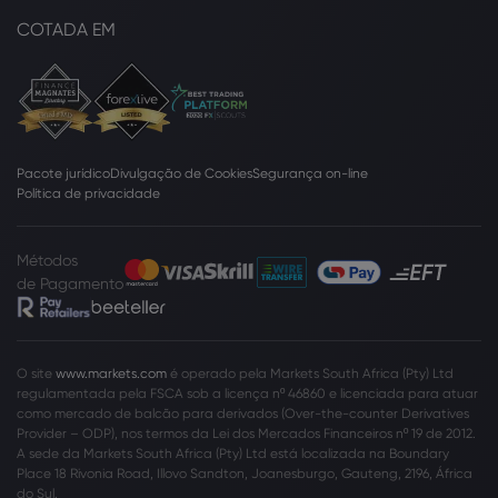
COTADA EM
Pacote jurídico
Divulgação de Cookies
Segurança on-line
Política de privacidade
Métodos
de Pagamento
O site
www.markets.com
é operado pela Markets South Africa (Pty) Ltd
regulamentada pela FSCA sob a licença nº 46860 e licenciada para atuar
como mercado de balcão para derivados (Over-the-counter Derivatives
Provider – ODP), nos termos da Lei dos Mercados Financeiros nº 19 de 2012.
A sede da Markets South Africa (Pty) Ltd está localizada na Boundary
Place 18 Rivonia Road, Illovo Sandton, Joanesburgo, Gauteng, 2196, África
do Sul.