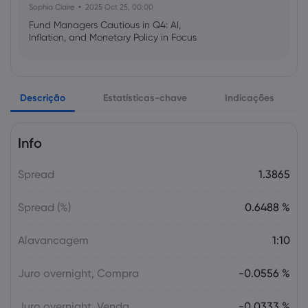
Sophia Claire
2025 Oct 25, 00:00
Fund Managers Cautious in Q4: AI,
Inflation, and Monetary Policy in Focus
Emma Rose
2025 Oct 25, 00:00
Descrição
Estatísticas-chave
Indicações
US Government Shutdown Threatens
October Inflation Data Release
Info
Sophia Claire
2025 Oct 24, 00:00
Spread
1.3865
US-EU Relations: Russia Sanctions Unite
Despite Trade Tensions
Spread (%)
0.6488 %
Emma Rose
2025 Oct 24, 00:00
Alavancagem
1:10
BOJ Warns of Japan Stock Market
Overheating, U.S. Trade Policy Risk
Juro overnight, Compra
-0.0556 %
Juro overnight, Venda
-0.0333 %