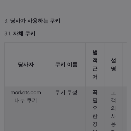
3.
당사가 사용하는 쿠키
3.1.
자체 쿠키
법
적
설
당사자
쿠키 이름
근
명
거
markets.com
쿠키 쿠성
꼭
고
내부 쿠키
필
객
요
의
한
사
경
용