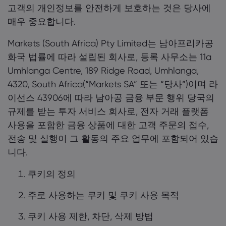
고객의 개인정보를 안전하게 보호하는 것은 당사에
매우 중요합니다.
markets.com 소개
Markets (South Africa) Pty Limited는 남아프리카공
화국 법률에 따라 설립된 회사로, 등록 사무소는 11a
markets.com 이용
도움말 & 고객센
Umhlanga Centre, 189 Ridge Road, Umhlanga,
글로벌 서비스 제공
지원 문의하기
데이터 & 보안
4320, South Africa(“Markets SA” 또는 “당사”)이며 라
그룹 소개
이선스 43906에 따라 남아공 금융 부문 행위 당국의
고객의 소리
온라인 안전
법률 모음집
규제를 받는 투자 서비스 회사로, 전자 거래 플랫폼
어워드 및 미디어
쿠키 공개
사용을 포함한 금융 상품에 대한 고객 주문의 접수,
법률 모음집
전송 및 실행이 그 활동의 주요 업무에 포함되어 있습
니다.
쿠키의 정의
주로 사용하는 쿠키 및 쿠키 사용 목적
쿠키 사용 제한, 차단, 삭제 방법