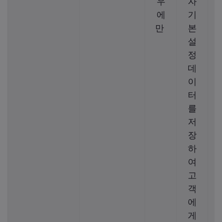
우
자
에
기
만
본
설
정
데
이
터
를
저
장
하
여
고
객
에
게