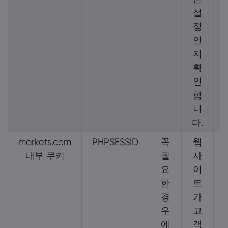
설
정
인
지
확
인
합
니
다.
markets.com
PHPSESSID
꼭
웹
내부 쿠키
필
사
요
이
한
트
I
경
가
우
고
에
객