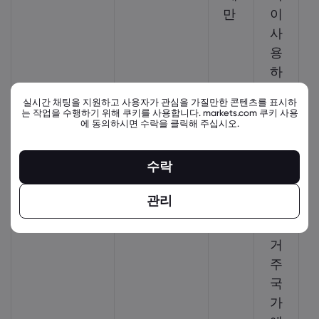
만
이
사
용
하
는
실시간 채팅을 지원하고 사용자가 관심을 가질만한 콘텐츠를 표시하
언
는 작업을 수행하기 위해 쿠키를 사용합니다. markets.com 쿠키 사용
에 동의하시면 수락을 클릭해 주십시오.
어
로
수락
표
시
관리
되
고
거
주
국
가