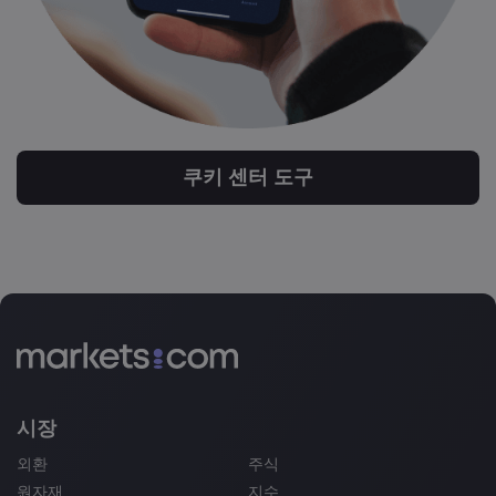
쿠키 센터 도구
시장
외환
주식
원자재
지수