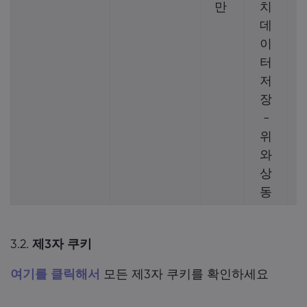
만
치
데
이
터
저
장
-
위
와
상
동
3.2.
제3자 쿠키
여기를 클릭해서
모든 제3자 쿠키를 확인하세요