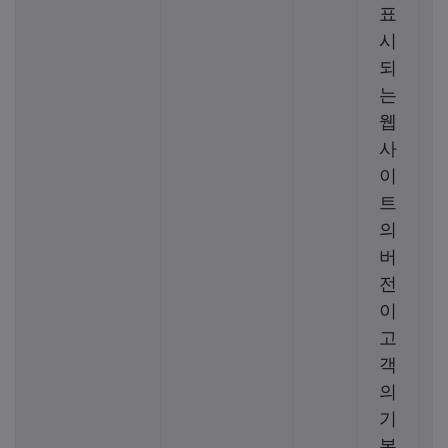
표
시
되
는
웹
사
이
트
의
버
전
이
고
객
의
기
본