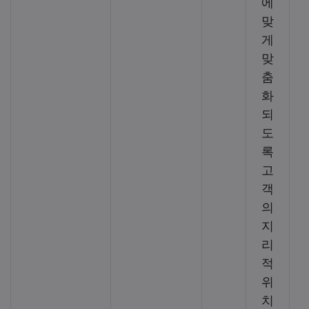
에
맞
게
맞
춤
화
되
도
록
고
객
의
지
리
적
위
치