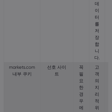
데
이
터
를
저
장
합
니
다.
markets.com
선호 사이
꼭
고
내부 쿠키
트
필
객
요
의
한
지
경
리
우
적
에
위