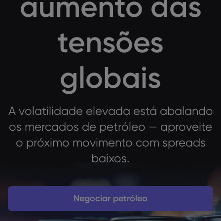
aumento das
tensões
Acerca da Marke
Por que a markets
Ajuda e suporte
globais
Ofertas globais
Perguntas frequent
Dados e seguran
Nosso grupo
Central de Ajuda
Segurança on-line
Pacote jurídico
A volatilidade elevada está abalando
Prêmios e mídia
Fale com o suport
Divulgação de Coo
Pacote jurídico
os mercados de petróleo — aproveite
Reclamações
o próximo movimento com spreads
baixos.
Negociar petróleo