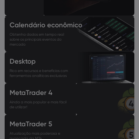
Calendário econômico
Obtenha dados em tempo real
sobre os principais eventos do
mercado
Desktop
Rico em recursos e benefícios com
ferramentas analíticas exclusivas
MetaTrader 4
Ainda a mais popular e mais fácil
de utilizar!
MetaTrader 5
Atualização mais poderosa e
avançada da MT4