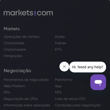
Markets
Operações de câmbio
Ações
Commodities
Índices
Criptomoedas
ETFs
Obrigações
Negociação
Ferramentas de negociação
Plataforma
Web Platform
App
MT4
MT5
Negociação de CFDs
Lista de ativos CFD
Informações sobre operações
Condições para negociação