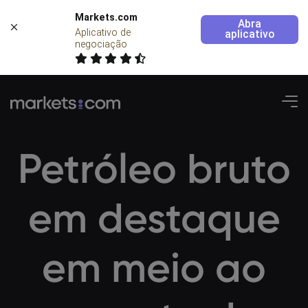
Markets.com
Abra
Aplicativo de 
aplicativo
negociação
Petróleo bruto
em destaque
em meio ao