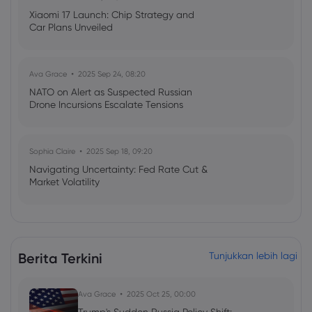
Xiaomi 17 Launch: Chip Strategy and
Car Plans Unveiled
Ava Grace
2025 Sep 24, 08:20
NATO on Alert as Suspected Russian
Drone Incursions Escalate Tensions
Sophia Claire
2025 Sep 18, 09:20
Navigating Uncertainty: Fed Rate Cut &
Market Volatility
Emma Rose
2025 Jul 03, 08:35
US Economy on Stagflation Watch:
Berita Terkini
Tunjukkan lebih lagi
Apollo Global Management's Outlook
Ava Grace
2025 Oct 25, 00:00
Ava Grace
2025 Jul 03, 08:35