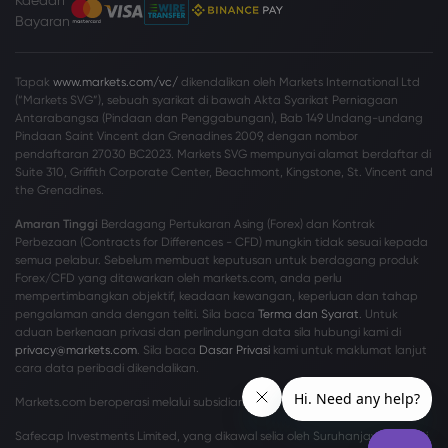
Kaedah
Bayaran
Tapak
www.markets.com/vc/
dikendalikan oleh Markets International Ltd
(“Markets SVG”), sebuah syarikat di bawah Akta Syarikat Perniagaan
Antarabangsa (Pindaan dan Penggabungan), Bab 149 Undang-undang
Pindaan Saint Vincent dan Grenadines 2009, dengan nombor
pendaftaran 27030 BC2023. Markets SVG mempunyai alamat berdaftar di
Suite 310, Griffith Corporate Center, Beachmont, Kingstone, St. Vincent and
the Grenadines.
Amaran Tinggi
Berdagang Pertukaran Asing (Forex) dan Kontrak
Perbezaan (Contracts for Differences - CFD) mungkin tidak sesuai kepada
semua pelabur. Sebelum membuat keputusan untuk berdagang produk
Forex/CFD yang ditawarkan oleh markets.com, anda perlu
mempertimbangkan objektif, keadaan kewangan, keperluan dan tahap
pengalaman anda dengan teliti. Sila baca
Terma dan Syarat
. Untuk
aduan berkenaan privasi dan perlindungan data sila hubungi kami di
privacy@markets.com
. Sila baca
Dasar Privasi
kami untuk maklumat lanjut
cara data peribadi dikendalikan.
Markets.com beroperasi melalui subsidiari berikut:
Safecap Investments Limited, yang dikawal selia oleh Suruhanjaya Sekuriti