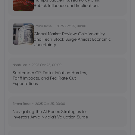
Trump's Sudden Russia Policy Shift:
AI Podcast: Fresh Insights on Fed Rate
Rubio's Influence and Implications
Cut Timing - News in a New Way
Emma Rose
2025 Oct 25, 00:00
Global Market Review: Gold Volatility
and Tech Stock Surge Amidst Economic
Uncertainty
Noah Lee
2025 Oct 25, 00:00
September CPI Data: Inflation Hurdles,
Tariff Impacts, and Fed Rate Cut
Expectations
Emma Rose
2025 Oct 25, 00:00
Navigating the AI Boom: Strategies for
Investors Amid Nvidia's Valuation Surge