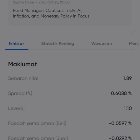
Sophia Claire
2025 Oct 25, 00:00
Fund Managers Cautious in Q4: AI,
Inflation, and Monetary Policy in Focus
Emma Rose
2025 Oct 25, 00:00
Ikhtisar
Statistik Penting
Wawasan
Meng
US Government Shutdown Threatens
October Inflation Data Release
Maklumat
Sophia Claire
2025 Oct 24, 00:00
Sebaran nilai
1.89
US-EU Relations: Russia Sanctions Unite
Despite Trade Tensions
Spread (%)
0.6088 %
Emma Rose
2025 Oct 24, 00:00
Leveraj
1:10
BOJ Warns of Japan Stock Market
Overheating, U.S. Trade Policy Risk
Faedah semalaman (Beli)
-0.0597 %
Faedah semalaman (Jual)
-0.0292 %