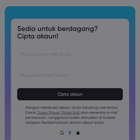
Sedia untuk berdagang?
Cipta akaun!
Kata laluan mestilah di antara 8 dan 15 aksara panjang
Kata laluan mesti mengandungi sekurang-kurangnya 1
nombor aksara
Dengan membuka akaun, anda bersetuju menerima
Kata laluan mesti mengandungi sekurang-kurangnya 1
Dasar
Dasar Privasi
,
Dasar Kuki
dan menerima e-mel
huruf besar aksara
pemasaran. Langganan boleh diuruskan di bawah
Kata laluan mesti mengandungi sekurang-kurangnya 1
tetapan Pemberitahuan dalam akaun anda.
huruf kecil aksara
Kata laluan mesti mengandungi ~!@#£%^&amp;*()_-
+=:;&lt;&gt;{,[]?,.