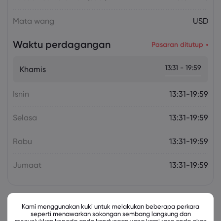
Mata wang
USD
Waktu perdagangan
Pasaran ditutup
13:31 - 19:59
Khamis
Isnin
13:31-19:59
Selasa
13:31-19:59
Rabu
13:31-19:59
Jumaat
13:31-19:59
Kami menggunakan kuki untuk melakukan beberapa perkara
Instrumen Berkaitan
seperti menawarkan sokongan sembang langsung dan
menunjukkan kepada anda kandungan yang kami rasa anda akan