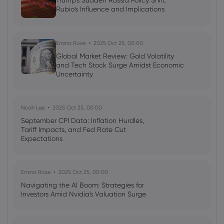
Trump's Sudden Russia Policy Shift:
Rubio's Influence and Implications
Neil Wilson
2024 Jan 22, 08:15
Europe Tries to Ride on US Coat-tails
Stocks
Forex
Commodities
Indices
Emma Rose
2025 Oct 25, 00:00
Global Market Review: Gold Volatility
and Tech Stock Surge Amidst Economic
Uncertainty
Noah Lee
2025 Oct 25, 00:00
September CPI Data: Inflation Hurdles,
Tariff Impacts, and Fed Rate Cut
Expectations
Emma Rose
2025 Oct 25, 00:00
Navigating the AI Boom: Strategies for
Investors Amid Nvidia's Valuation Surge