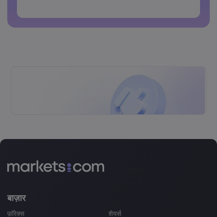
पासवर्डों में स्पेस नहीं हो सकते
बाज़ार
फ़ॉरेक्स
शेयर्स