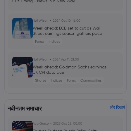
Cut Timing - News in a New Way
Neil Wilson
2024 Oct 10, 16:00
Week ahead: ECB set to cut as Wall
Street earnings season gathers pace
Forex
Indices
Neil Wilson
2024 Apr 11, 21:00
Week ahead: Goldman Sachs earnings,
UK CPI data due
Shares
Indices
Forex
Commodities
Georgy Istigechev
2024 Jan 23, 08:03
Profit warning sinks 3M shares for biggest
नवीनतम समाचार
और दिखाएं
loss since 2019
Shares
US500
DJIA
Ava Grace
2025 Oct 25, 00:00