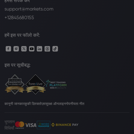
हमसे संपर्क करें
support@markets.com
+12845680155
हमें इस पर फॉलो करें:
इस पर सूचीबद्ध:
कानूनी जानकार
कुकी डिस्क्लोज़र
सुरक्षा ऑनलाइन
गोपनीयता नीत
भुगतान
विधियाँ