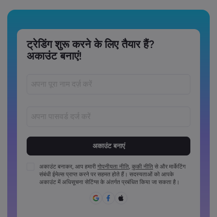
ट्रेडिंग शुरू करने के लिए तैयार हैं?
अकाउंट बनाएं!
पासवर्ड‏ 8 ‏से‏ 15 ‏कैरेक्टर लंबे अवश्य होने चाहिए
पासवर्डों में कम से कम 1 संख्यात्मक कैरेक्टर अवश्य होना चाहिए
पासवर्डों में कम से कम 1 अपरकेस कैरेक्टर अवश्य होना चाहिए
अकाउंट बनाकर, आप हमारी
गोपनीयता नीति
,
कुकी नीति
से और मार्केटिंग
संबंधी ईमेल्स प्राप्त करने पर सहमत होते हैं। सदस्यताओं को आपके
पासवर्डों में कम से कम 1 लोअरकेस कैरेक्टर अवश्य होना चाहिए
अकाउंट में अधिसूचना सेटिंग्स के अंतर्गत प्रबंधित किया जा सकता है।
पासवर्ड में ~!@#£%^&*()_-+=:;&lt;&gt;{,[]?,.अवश्य होने चाहिए
पासवर्ड का साझा रूप से उपयोग नहीं किया जा सकता
पासवर्ड में गैर-लैटिन कैरेक्टर्स नहीं हो सकते