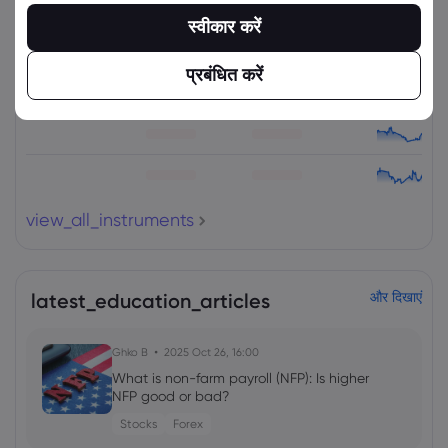
संपत्ति
बेचें
खरीदें
(%) परिवर्तित करें
स्वीकार करें
प्रबंधित करें
view_all_instruments
latest_education_articles
और दिखाएं
Ghko B
2025 Oct 26, 16:00
What is non-farm payroll (NFP): Is higher
NFP good or bad?
Stocks
Forex