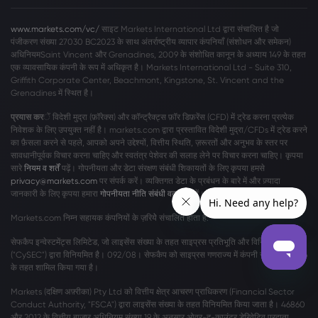
www.markets.com/vc/
साइट Markets International Ltd द्वारा संचालित है जो
पंजीकरण संख्या 27030 BC2023 के साथ अंतर्राष्ट्रीय व्यापार कंपनियाँ (संशोधन और समेकन)
अधिनियमSaint Vincent और Grenadines, 2009 के संशोधित कानून के अध्याय 149 के तहत
एक व्यावसायिक कंपनी के रूप में अधिकृत है। Markets International Ltd - Suite 310,
Griffith Corporate Center, Beachmont, Kingstone, St. Vincent and the
Grenadines में स्थित है।
प्रयास कर
ें विदेशी मुद्रा (फ़ॉरेक्स) और कॉन्ट्रैक्ट्स फ़ॉर डिफ़रेंस (CFD) में ट्रेड करना प्रत्येक
निवेशक के लिए उपयुक्त नहीं है। markets.com द्वारा प्रस्तावित विदेशी मुद्रा/CFDs में ट्रेड करने
का फ़ैसला करने से पहले, आपको अपने उद्देश्यों, वित्तीय स्थिति, ज़रूरतों और अनुभव के स्तर पर
सावधानीपूर्वक विचार करना चाहिए और स्वतंत्र पेशेवर की सलाह लेने पर विचार करना चाहिए। कृपया
सारे
नियम व शर्तें
पढ़ें। गोपनीयता और डेटा संरक्षण संबंधी शिकायतों के लिए कृपया हमसे
privacy@markets.com
पर संपर्क करें। व्यक्तिगत डेटा के प्रबंधन के बारे में और ज़्यादा
जानकारी के लिए कृपया हमारा
गोपनीयता नीति संबंधी वक्तव्य
पढ़ें।
Markets.com निम्न सहायक कंपनियों के ज़रियेे संचालित होता है:
सेफकैप इन्वेस्टमेंट्स लिमिटेड, जो लाइसेंस संख्या के तहत साइप्रस प्रतिभूति और विनिमय आयोग
("CySEC") द्वारा विनियमित है। 092/08। सेफकैप को साइप्रस गणराज्य में कंपनी संख्या η186196
के तहत शामिल किया गया है।
Markets (दक्षिण अफ़्रीका) Pty Ltd को वित्तीय क्षेत्र आचरण प्राधिकरण (Financial Sector
Conduct Authority, "FSCA") द्वारा लाइसेंस संख्या के तहत विनियमित किया जाता है। 46860
और 2012 के वित्तीय बाजार अधिनियम संख्या 19 के अनुसार ओवर-द-काउंटर डेरिवेटिव प्रदाता