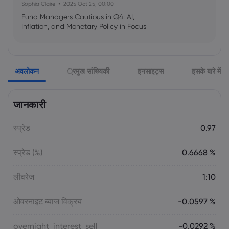
Sophia Claire
2025 Oct 25, 00:00
Fund Managers Cautious in Q4: AI,
Inflation, and Monetary Policy in Focus
Emma Rose
2025 Oct 25, 00:00
अवलोकन
्रमुख सांख्यिकी
इनसाइट्स
इसके बारे में
US Government Shutdown Threatens
October Inflation Data Release
जानकारी
Sophia Claire
2025 Oct 24, 00:00
स्प्रेड
0.97
US-EU Relations: Russia Sanctions Unite
Despite Trade Tensions
स्प्रेड (%)
0.6668 %
Emma Rose
2025 Oct 24, 00:00
लीवरेज
1:10
BOJ Warns of Japan Stock Market
Overheating, U.S. Trade Policy Risk
ओवरनाइट ब्याज विक्रय
-0.0597 %
overnight_interest_sell
-0.0292 %