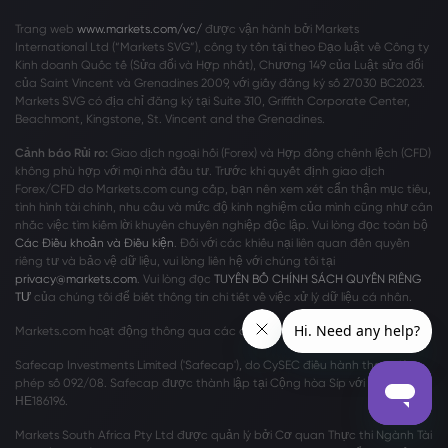
Trang web
www.markets.com/vc/
được vận hành bởi Markets
International Ltd (“Markets SVG”), công ty tồn tại theo Đạo luật về Công ty
Kinh doanh Quốc tế (Sửa đổi và Hợp nhất), Chương 149 của Luật sửa đổi
của Saint Vincent và Grenadines 2009, với giấy đăng ký số 27030 BC2023.
Markets SVG có địa chỉ đăng ký tại Suite 310, Griffith Corporate Center,
Beachmont, Kingstone, St. Vincent and the Grenadines.
Cảnh báo Rủi ro:
Giao dịch ngoại hối (Forex) và Hợp đồng chênh lệch (CFD)
không phù hợp với mọi nhà đầu tư. Trước khi quyết định giao dịch
Forex/CFD do Markets.com cung cấp, bạn nên xem xét cẩn thận mục tiêu,
tình hình tài chính, nhu cầu và mức độ kinh nghiệm của mình cũng như cân
nhắc việc tìm kiếm lời khuyên chuyên nghiệp độc lập. Vui lòng đọc toàn bộ
Các Điều khoản và Điều kiện
. Đối với các khiếu nại liên quan đến quyền
riêng tư và bảo vệ dữ liệu, vui lòng liên hệ với chúng tôi tại
privacy@markets.com
. Vui lòng đọc
TUYÊN BỐ CHÍNH SÁCH QUYỀN RIÊNG
TƯ
của chúng tôi để biết thông tin chi tiết về việc xử lý dữ liệu cá nhân.
Markets.com hoạt động thông qua các chi nhánh sau:
Safecap Investments Limited ('Safecap'), do CySEC điều hành theo giấy
phép số 092/08. Safecap được thành lập tại Cộng hòa Síp với số công ty
ΗΕ186196.
Markets South Africa Pty Ltd được quản lý bởi Cơ quan Thực thi Ngành Tài