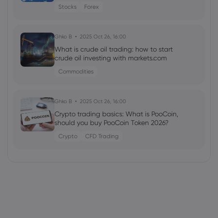
Stocks
Forex
Ghko B
2025 Oct 26, 16:00
What is crude oil trading: how to start
crude oil investing with markets.com
Commodities
Ghko B
2025 Oct 26, 16:00
Crypto trading basics: What is PooCoin,
should you buy PooCoin Token 2026?
Crypto
CFD Trading