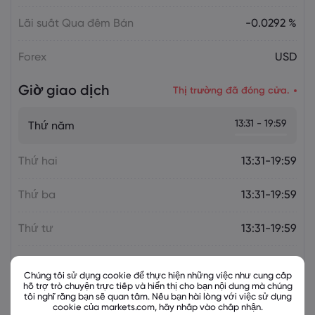
Lãi suất Qua đêm Bán
-0.0292 %
Forex
USD
Giờ giao dịch
Thị trường đã đóng cửa.
13:31 - 19:59
Thứ năm
Thứ hai
13:31-19:59
Thứ ba
13:31-19:59
Thứ tư
13:31-19:59
Thứ sáu
13:31-19:59
Chúng tôi sử dụng cookie để thực hiện những việc như cung cấp
hỗ trợ trò chuyện trực tiếp và hiển thị cho bạn nội dung mà chúng
tôi nghĩ rằng bạn sẽ quan tâm. Nếu bạn hài lòng với việc sử dụng
cookie của markets.com, hãy nhấp vào chấp nhận.