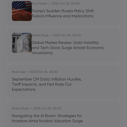
Ava Grace
2025 Oct 25, 00:00
Trump's Sudden Russia Policy Shift:
Rubio's Influence and Implications
Neil Wilson
2024 Jan 22, 08:15
Europe Tries to Ride on US Coat-tails
Stocks
Forex
Commodities
Indices
Emma Rose
2025 Oct 25, 00:00
Global Market Review: Gold Volatility
and Tech Stock Surge Amidst Economic
Uncertainty
Noah Lee
2025 Oct 25, 00:00
September CPI Data: Inflation Hurdles,
Tariff Impacts, and Fed Rate Cut
Expectations
Emma Rose
2025 Oct 25, 00:00
Navigating the AI Boom: Strategies for
Investors Amid Nvidia's Valuation Surge