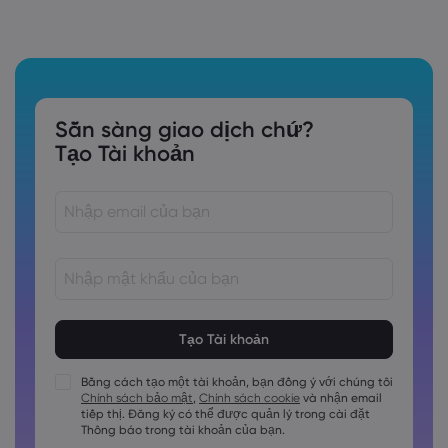
Sẵn sàng giao dịch chứ?
Tạo Tài khoản
Các mật khẩu phải dài từ 8 đến 15 ký tự
Các mật khẩu phải chứa ít nhất 1 chữ số
Các mật khẩu phải chứa ít nhất 1 ký tự viết hoa
Bằng cách tạo một tài khoản, bạn đồng ý với chúng tôi
Chính sách bảo mật
,
Chính sách cookie
và nhận email
Các mật khẩu phải chứa ít nhất 1 ký tự viết thường
tiếp thị. Đăng ký có thể được quản lý trong cài đặt
Mật khẩu phải chứa ~!@#£%^&amp;*()_-+=:;&lt;&gt;\{,\[]?,.
Thông báo trong tài khoản của bạn.