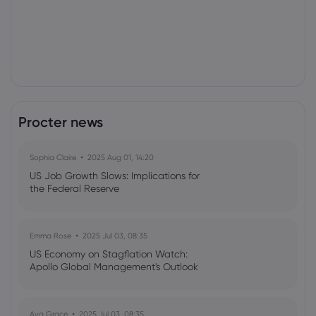
Procter news
Sophia Claire
2025 Aug 01, 14:20
US Job Growth Slows: Implications for
the Federal Reserve
Emma Rose
2025 Jul 03, 08:35
US Economy on Stagflation Watch:
Apollo Global Management's Outlook
Ava Grace
2025 Jul 03, 08:35