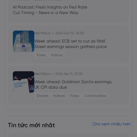
AI Podcast: Fresh Insights on Fed Rate
Cut Timing - News in a New Way
Neil Wilson
2024 Oct 10, 16:00
Week ahead: ECB set to cut as Wall
Street earnings season gathers pace
Forex
Indices
Neil Wilson
2024 Apr 11, 21:00
Week ahead: Goldman Sachs earnings,
UK CPI data due
Shares
Indices
Forex
Commodities
Georgy Istigechev
2024 Jan 23, 08:03
Profit warning sinks 3M shares for biggest
Tin tức mới nhất
Cho xem nhiều hơn
loss since 2019
Shares
US500
DJIA