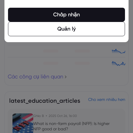
Các công cụ liên quan
Chấp nhận
Tài sản
Bán
Mua
% Thay đổi
Quản lý
Các công cụ liên quan
latest_education_articles
Cho xem nhiều hơn
Ghko B
2025 Oct 26, 16:00
What is non-farm payroll (NFP): Is higher
NFP good or bad?