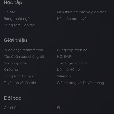
Học tập
Tin tức
Kiến thức cơ bản về giao dịch
Bảng thuật ngữ
Hội thảo trực tuyến
Trung tâm Đào tạo
Giới thiệu
Lý do chọn markets.com
Cung cấp toàn cầu
Tập đoàn của chúng tôi
HỎI ĐÁP
Gói pháp chế
Trực tuyến an toàn
Khiếu nại
Liên hệ Hỗ trợ
Trung tâm Trợ giúp
Sitemap
Tuyên bố về Cookie
Giải thưởng và Truyền thông
Đối tác
Chi nhánh
IB