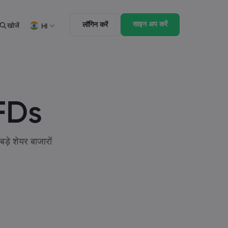
साइन अप करें
लॉगिन करें
खोजें
HI
ूनी पैक
ट्रेडिंग के फ़ीचर्स
पैक
बाज़ार की गहराई
English
English
English (ZA)
English (St. Vincent)
Dansk
Italiano
CFDs
Danish
Italian
Bahasa Melayu
ภาษาไทย
Malay
Thai
िन्दी
Português
Hindi
Portuguese
ड़े शेयर बाजारों