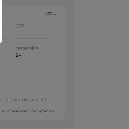
USD
स्प्रेड
USD
-
EUR
GBP
आवश्यक मार्जिन
CAD
$
-
AUD
CHF
ZAR
MXN
JPY
िणामों के लिए विश्वसनीय संकेतक नहीं है।
स) की सभी स्थितियाँ (पोज़ीशंस), निकास की स्थिति में भी