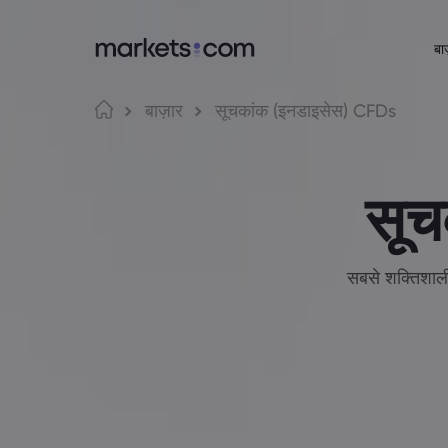
बाज
Markets.com के बारे में
ट्रेडिंग प्लेटफ़
भाष
बाज़ार
सूचकांक (इनडाइसेस) CFDs
Markets.com क्यों
वेब प्लेटफ़ॉर्म
English
English
English (Global)
English (EU)
वैश्विक पेशकश
ऐप
Deutsch
Español
सूच
हमारा ग्रुप
MT4
German
Spanish (Latam)
Nederlands
العربية
अवॉर्ड्स और मीडिया
MT5
Dutch
Arabic
繁體中文
简体中文
Trading Cent
Traditional Chinese
Simplified Chinese
सबसे शक्तिशाली 
Bahasa Indonesia
한국어
Indonesian
Korean