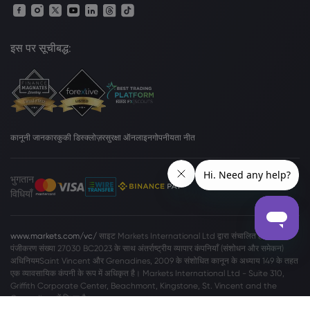
इस पर सूचीबद्ध:
कानूनी जानकार
कुकी डिस्क्लोज़र
सुरक्षा ऑनलाइन
गोपनीयता नीत
भुगतान
विधियाँ
www.markets.com/vc/
साइट Markets International Ltd द्वारा संचालित है जो
पंजीकरण संख्या 27030 BC2023 के साथ अंतर्राष्ट्रीय व्यापार कंपनियाँ (संशोधन और समेकन)
अधिनियमSaint Vincent और Grenadines, 2009 के संशोधित कानून के अध्याय 149 के तहत
एक व्यावसायिक कंपनी के रूप में अधिकृत है। Markets International Ltd - Suite 310,
Griffith Corporate Center, Beachmont, Kingstone, St. Vincent and the
Grenadines में स्थित है।