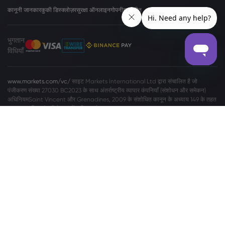
कानूनी जानकार
कुकी डिस्क्लोज़र
सुरक्षा ऑनलाइन
गोपनीयता नीत
भुगतान
विधियाँ
www.markets.com/vc/
साइट Markets International Ltd द्वारा संचालित है जो
पंजीकरण संख्या 27030 BC2023 के साथ अंतर्राष्ट्रीय व्यापार कंपनियाँ (संशोधन और समेकन)
अधिनियमSaint Vincent और Grenadines, 2009 के संशोधित कानून के अध्याय 149 के तहत
एक व्यावसायिक कंपनी के रूप में अधिकृत है। Markets International Ltd - Suite 310,
Griffith Corporate Center, Beachmont, Kingstone, St. Vincent and the
Grenadines में स्थित है।
प्रयास कर
ें विदेशी मुद्रा (फ़ॉरेक्स) और कॉन्ट्रैक्ट्स फ़ॉर डिफ़रेंस (CFD) में ट्रेड करना प्रत्येक
निवेशक के लिए उपयुक्त नहीं है। markets.com द्वारा प्रस्तावित विदेशी मुद्रा/CFDs में ट्रेड करने
का फ़ैसला करने से पहले, आपको अपने उद्देश्यों, वित्तीय स्थिति, ज़रूरतों और अनुभव के स्तर पर
सावधानीपूर्वक विचार करना चाहिए और स्वतंत्र पेशेवर की सलाह लेने पर विचार करना चाहिए। कृपया
सारे
नियम व शर्तें
पढ़ें। गोपनीयता और डेटा संरक्षण संबंधी शिकायतों के लिए कृपया हमसे
privacy@markets.com
पर संपर्क करें। व्यक्तिगत डेटा के प्रबंधन के बारे में और ज़्यादा
जानकारी के लिए कृपया हमारा
गोपनीयता नीति संबंधी वक्तव्य
पढ़ें।
Markets.com निम्न सहायक कंपनियों के ज़रियेे संचालित होता है: