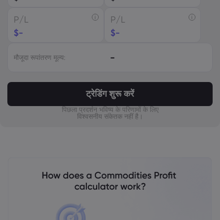
CAD
P/L
P/L
AUD
$
-
$
-
CHF
-
मौजूदा रूपांतरण मूल्य:
ZAR
MXN
ट्रेडिंग शुरू करें
JPY
पिछला प्रदर्शन भविष्य के परिणामों के लिए
विश्वसनीय संकेतक नहीं है।