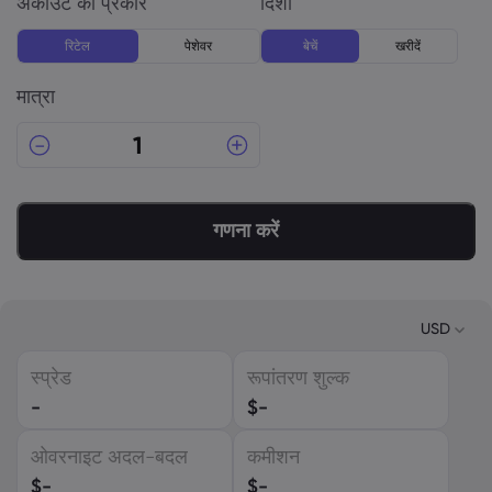
अकाउंट का प्रकार
दिशा
रिटेल
पेशेवर
बेचें
खरीदें
मात्रा
गणना करें
USD
स्प्रेड
रूपांतरण शुल्क
USD
-
$
-
EUR
ओवरनाइट अदल-बदल
कमीशन
GBP
$
-
$
-