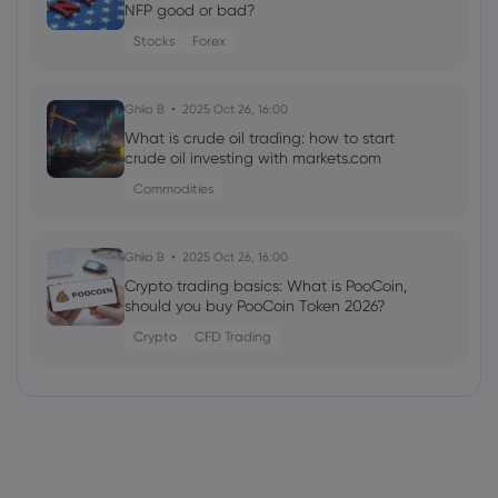
NFP good or bad?
Stocks
Forex
Ghko B
2025 Oct 26, 16:00
What is crude oil trading: how to start
crude oil investing with markets.com
Commodities
Ghko B
2025 Oct 26, 16:00
Crypto trading basics: What is PooCoin,
should you buy PooCoin Token 2026?
Crypto
CFD Trading