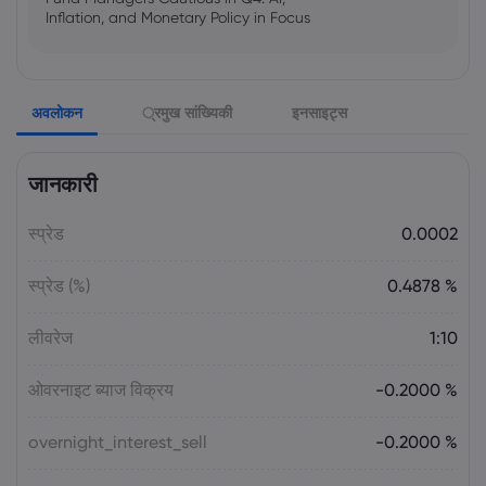
Inflation, and Monetary Policy in Focus
Emma Rose
2025 Oct 25, 00:00
अवलोकन
्रमुख सांख्यिकी
इनसाइट्स
US Government Shutdown Threatens
October Inflation Data Release
जानकारी
Sophia Claire
2025 Oct 24, 00:00
स्प्रेड
0.0002
US-EU Relations: Russia Sanctions Unite
Despite Trade Tensions
स्प्रेड (%)
0.4878 %
Emma Rose
2025 Oct 24, 00:00
लीवरेज
1:10
BOJ Warns of Japan Stock Market
Overheating, U.S. Trade Policy Risk
ओवरनाइट ब्याज विक्रय
-0.2000 %
overnight_interest_sell
-0.2000 %