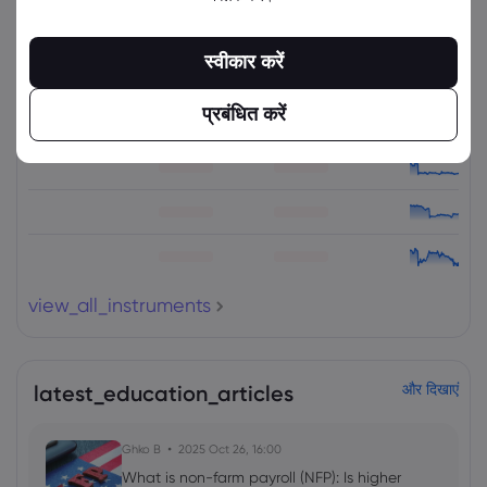
संबंधित उपकरण
स्वीकार करें
संपत्ति
बेचें
खरीदें
(%) परिवर्तित करें
प्रबंधित करें
view_all_instruments
latest_education_articles
और दिखाएं
Ghko B
2025 Oct 26, 16:00
What is non-farm payroll (NFP): Is higher