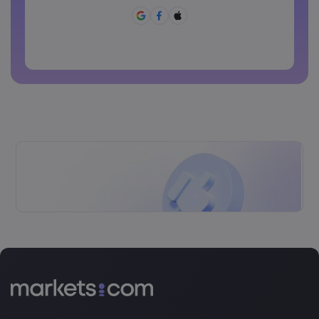
पासवर्ड में ~!@#£%^&*()_-+=:;&lt;&gt;{,[]?,.अवश्य होने चाहिए
पासवर्ड का साझा रूप से उपयोग नहीं किया जा सकता
पासवर्ड में गैर-लैटिन कैरेक्टर्स नहीं हो सकते
पासवर्डों में स्पेस नहीं हो सकते