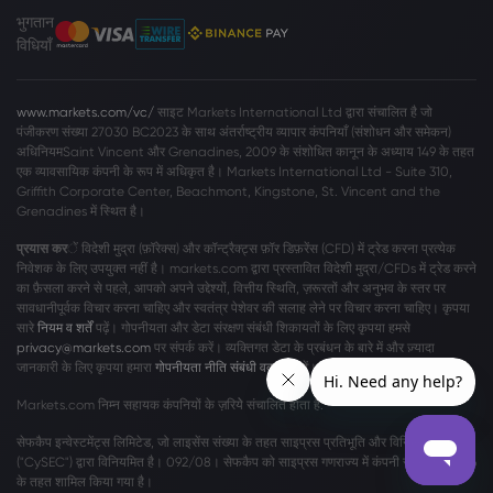
भुगतान
विधियाँ
www.markets.com/vc/
साइट Markets International Ltd द्वारा संचालित है जो
पंजीकरण संख्या 27030 BC2023 के साथ अंतर्राष्ट्रीय व्यापार कंपनियाँ (संशोधन और समेकन)
अधिनियमSaint Vincent और Grenadines, 2009 के संशोधित कानून के अध्याय 149 के तहत
एक व्यावसायिक कंपनी के रूप में अधिकृत है। Markets International Ltd - Suite 310,
Griffith Corporate Center, Beachmont, Kingstone, St. Vincent and the
Grenadines में स्थित है।
प्रयास कर
ें विदेशी मुद्रा (फ़ॉरेक्स) और कॉन्ट्रैक्ट्स फ़ॉर डिफ़रेंस (CFD) में ट्रेड करना प्रत्येक
निवेशक के लिए उपयुक्त नहीं है। markets.com द्वारा प्रस्तावित विदेशी मुद्रा/CFDs में ट्रेड करने
का फ़ैसला करने से पहले, आपको अपने उद्देश्यों, वित्तीय स्थिति, ज़रूरतों और अनुभव के स्तर पर
सावधानीपूर्वक विचार करना चाहिए और स्वतंत्र पेशेवर की सलाह लेने पर विचार करना चाहिए। कृपया
सारे
नियम व शर्तें
पढ़ें। गोपनीयता और डेटा संरक्षण संबंधी शिकायतों के लिए कृपया हमसे
privacy@markets.com
पर संपर्क करें। व्यक्तिगत डेटा के प्रबंधन के बारे में और ज़्यादा
जानकारी के लिए कृपया हमारा
गोपनीयता नीति संबंधी वक्तव्य
पढ़ें।
Markets.com निम्न सहायक कंपनियों के ज़रियेे संचालित होता है:
सेफकैप इन्वेस्टमेंट्स लिमिटेड, जो लाइसेंस संख्या के तहत साइप्रस प्रतिभूति और विनिमय आयोग
("CySEC") द्वारा विनियमित है। 092/08। सेफकैप को साइप्रस गणराज्य में कंपनी संख्या η186196
के तहत शामिल किया गया है।