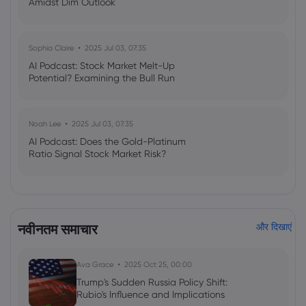
Amidst Dim Outlook
Sophia Claire
2025 Jul 03, 07:35
AI Podcast: Stock Market Melt-Up
Potential? Examining the Bull Run
Noah Lee
2025 Jul 03, 07:35
AI Podcast: Does the Gold-Platinum
Ratio Signal Stock Market Risk?
नवीनतम समाचार
और दिखाएं
Ava Grace
2025 Oct 25, 00:00
Trump's Sudden Russia Policy Shift:
Rubio's Influence and Implications