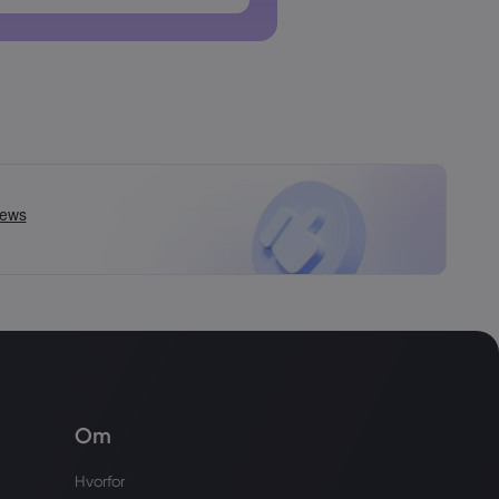
 må ikke indeholde mellemrum
Om
Hvorfor