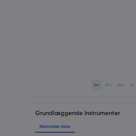
5m
15m
30m
1h
Grundlæggende Instrumenter
Histroriske data