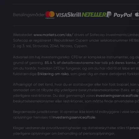
Betalingsmåder
Webstedet
www.markets.com/da/
drives af Safecap Investments Limited 
Safecap er registreret i Republikken Cypern under selskabsnummer HE186
2. og 3. sal, Strovolos, 2046, Nicosia, Cypern.
Advarsel om høj investeringsrisiko: CFD’er er komplekse instrumenter, og d
grund af gearing.
85.4 % af detailinvestorerne har tab på deres konto,
om du forstår, hvordan CFD’er fungerer, og om du har råd til at løbe en s
fuldstændige
Erklæring om risiko
, som giver dig en mere detaljeret forklari
Afhængigt af det land, hvor du er statsborger eller har fast bopæl, kan vi i
anmodet om at tilbyde dig yderligere beskyttelsesmekanismer (f.eks. en 
yderligere restriktioner. Du skal gennemgå vores
investeringsserviceaftale
beskyttelsesmekanismer eller restriktioner, som måtte finde anvendelse på
Begrænsede jurisdiktioner: Vi opretter ikke konti til indbyggere i visse l
oplysninger henvises til
Investeringsserviceaftale
.
Klager vedrørende privatlivsrettigheder og databeskyttelse stiles til
priv
yderligere oplysninger om behandling af personoplysninger.