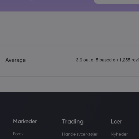
Adgangskoder
Trading
Lær
Markeder
Forex
Handelsværktøjer
Nyheder