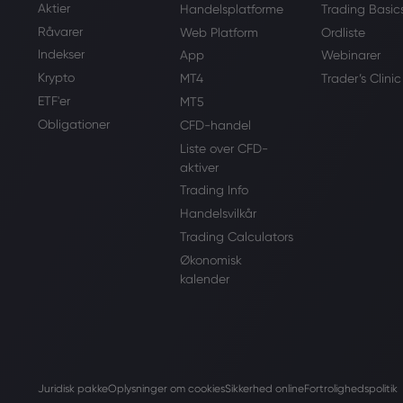
Aktier
Handelsplatforme
Trading Basic
Råvarer
Web Platform
Ordliste
Indekser
App
Webinarer
Krypto
MT4
Trader’s Clinic
ETF'er
MT5
Obligationer
CFD-handel
Liste over CFD-
aktiver
Trading Info
Handelsvilkår
Trading Calculators
Økonomisk
kalender
Juridisk pakke
Oplysninger om cookies
Sikkerhed online
Fortrolighedspolitik