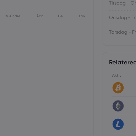
Tirsdag - 
% Ændre
Åbn
Høj
Lav
Onsdag - T
Torsdag - F
Relatered
Aktiv