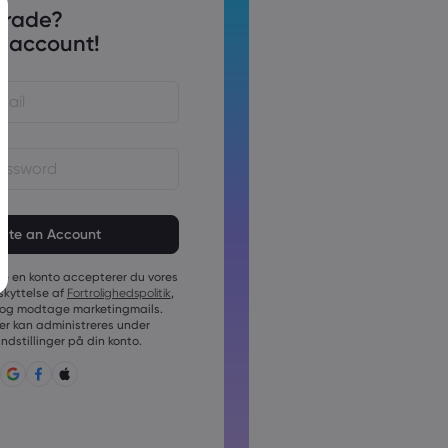
trade?
 account!
 skal være på mellem 6 og 15
skal indeholde mindst 1 numerisk
te en konto accepterer du vores
skal indeholde mindst 1 stort
skyttelse af
Fortrolighedspolitik
,
og modtage marketingmails.
skal indeholde mindst 1 lille
r kan administreres under
dstillinger på din konto.
n skal indeholde ~!@#£%^&amp;*
;{,[]?,.
kan ikke bruges generelt
kan ikke indeholde ikke-latinske