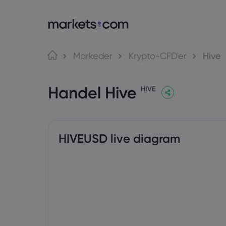
Om Markets.com
Markeder
Krypto-CFD'er
Hive
Hvorfor markets.com?
W
Handel Hive
Global handel
A
HIVE
Vores gruppe
M
Priser og medier
M
HIVEUSD live diagram