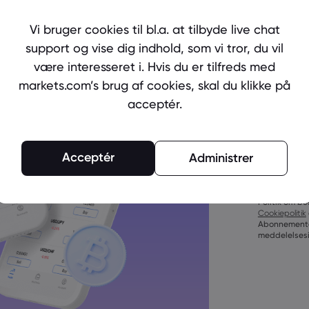
Ready to 
Create an
Vi bruger cookies til bl.a. at tilbyde live chat
support og vise dig indhold, som vi tror, du vil
være interesseret i. Hvis du er tilfreds med
markets.com’s brug af cookies, skal du klikke på
acceptér.
Adgangskoder
Acceptér
Administrer
tegn
Adgangskoder 
tegn
Ved at opret
Adgangskoder 
Politik om be
bogstav
Cookiepolitik
Adgangskoder 
Abonnemente
bogstav
meddelelsesin
Adgangskode
()_-+=:;&lt;&gt
Adgangskode 
Adgangekoden 
tegn