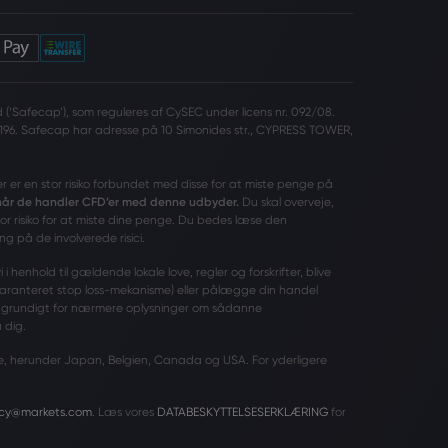
(‘Safecap’), som reguleres af CySEC under licens nr. 092/08.
196. Safecap har adresse på 10 Simonides str., CYPRESS TOWER,
er er en stor risiko forbundet med disse for at miste penge på
 når de handler CFD’er med denne udbyder.
Du skal overveje,
tor risiko for at miste dine penge. Du bedes læse den
ng på de involverede risici.
 henhold til gældende lokale love, regler og forskrifter, blive
garanteret stop loss-mekanisme) eller pålægge din handel
grundigt for nærmere oplysninger om sådanne
 dig.
ande, herunder Japan, Belgien, Canada og USA. For yderligere
acy@markets.com
. Læs vores
DATABESKYTTELSESERKLÆRING
for