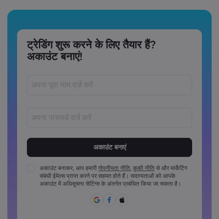
ट्रेडिंग शुरू करने के लिए तैयार हैं?
अकाउंट बनाएं!
पासवर्ड‏ 8 ‏से‏ 15 ‏कैरेक्टर लंबे अवश्य होने चाहिए
पासवर्डों में कम से कम 1 संख्यात्मक कैरेक्टर अवश्य होना चाहिए
पासवर्डों में कम से कम 1 अपरकेस कैरेक्टर अवश्य होना चाहिए
अकाउंट बनाकर, आप हमारी
गोपनीयता नीति
,
कुकी नीति
से और मार्केटिंग
संबंधी ईमेल्स प्राप्त करने पर सहमत होते हैं। सदस्यताओं को आपके
पासवर्डों में कम से कम 1 लोअरकेस कैरेक्टर अवश्य होना चाहिए
अकाउंट में अधिसूचना सेटिंग्स के अंतर्गत प्रबंधित किया जा सकता है।
पासवर्ड में ~!@#£%^&*()_-+=:;&lt;&gt;{,[]?,.अवश्य होने चाहिए
पासवर्ड का साझा रूप से उपयोग नहीं किया जा सकता
पासवर्ड में गैर-लैटिन कैरेक्टर्स नहीं हो सकते