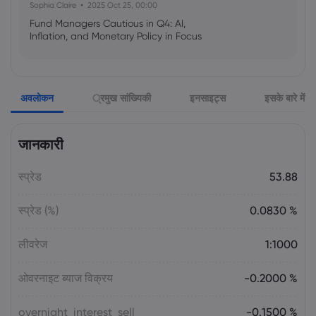
Sophia Claire
2025 Oct 25, 00:00
Fund Managers Cautious in Q4: AI,
Inflation, and Monetary Policy in Focus
Emma Rose
2025 Oct 25, 00:00
अवलोकन
्रमुख सांख्यिकी
इनसाइट्स
इसके बारे में
US Government Shutdown Threatens
October Inflation Data Release
जानकारी
Sophia Claire
2025 Oct 24, 00:00
स्प्रेड
53.88
US-EU Relations: Russia Sanctions Unite
Despite Trade Tensions
स्प्रेड (%)
0.0830 %
Emma Rose
2025 Oct 24, 00:00
लीवरेज
1:1000
BOJ Warns of Japan Stock Market
Overheating, U.S. Trade Policy Risk
ओवरनाइट ब्याज विक्रय
-0.2000 %
overnight_interest_sell
-0.1500 %