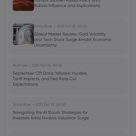
Trump's Sudden Russia Policy Shift:
Ava Grace
2025 Jul 03, 08:35
Rubio's Influence and Implications
AI Podcast: Fresh Insights on Fed Rate
Cut Timing - News in a New Way
Emma Rose
2025 Oct 25, 00:00
Global Market Review: Gold Volatility
and Tech Stock Surge Amidst Economic
Uncertainty
Noah Lee
2025 Oct 25, 00:00
September CPI Data: Inflation Hurdles,
Tariff Impacts, and Fed Rate Cut
Expectations
Emma Rose
2025 Oct 25, 00:00
Navigating the AI Boom: Strategies for
Investors Amid Nvidia's Valuation Surge