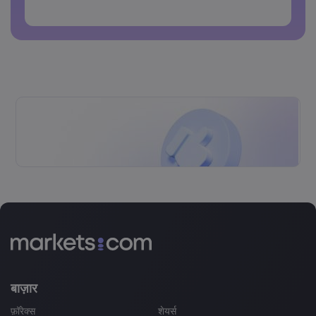
पासवर्डों में स्पेस नहीं हो सकते
बाज़ार
फ़ॉरेक्स
शेयर्स