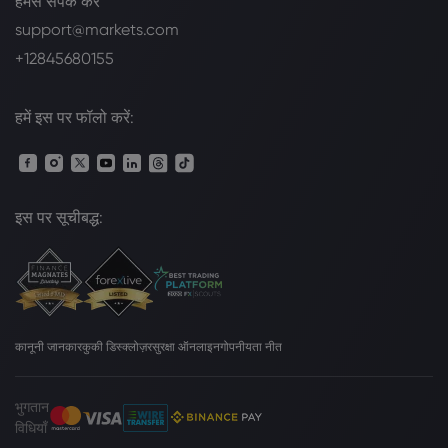
हमसे संपर्क करें
support@markets.com
+12845680155
हमें इस पर फॉलो करें:
इस पर सूचीबद्ध:
कानूनी जानकार
कुकी डिस्क्लोज़र
सुरक्षा ऑनलाइन
गोपनीयता नीत
भुगतान
विधियाँ