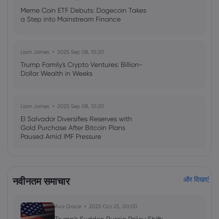
Meme Coin ETF Debuts: Dogecoin Takes
a Step into Mainstream Finance
Liam James
2025 Sep 08, 10:20
Trump Family's Crypto Ventures: Billion-
Dollar Wealth in Weeks
Liam James
2025 Sep 08, 10:20
El Salvador Diversifies Reserves with
Gold Purchase After Bitcoin Plans
Paused Amid IMF Pressure
Emma Rose
2025 Jul 03, 08:35
नवीनतम समाचार
और दिखाएं
US Economy on Stagflation Watch:
Apollo Global Management's Outlook
Ava Grace
2025 Oct 25, 00:00