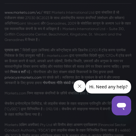
www.markets.com/vc/
साइट Markets International Ltd द्वारा संचालित है जो
पंजीकरण संख्या 27030 BC2023 के साथ अंतर्राष्ट्रीय व्यापार कंपनियाँ (संशोधन और समेकन)
अधिनियमSaint Vincent और Grenadines, 2009 के संशोधित कानून के अध्याय 149 के तहत
एक व्यावसायिक कंपनी के रूप में अधिकृत है। Markets International Ltd - Suite 310,
Griffith Corporate Center, Beachmont, Kingstone, St. Vincent and the
Grenadines में स्थित है।
प्रयास कर
ें विदेशी मुद्रा (फ़ॉरेक्स) और कॉन्ट्रैक्ट्स फ़ॉर डिफ़रेंस (CFD) में ट्रेड करना प्रत्येक
निवेशक के लिए उपयुक्त नहीं है। markets.com द्वारा प्रस्तावित विदेशी मुद्रा/CFDs में ट्रेड करने
का फ़ैसला करने से पहले, आपको अपने उद्देश्यों, वित्तीय स्थिति, ज़रूरतों और अनुभव के स्तर पर
सावधानीपूर्वक विचार करना चाहिए और स्वतंत्र पेशेवर की सलाह लेने पर विचार करना चाहिए। कृपया
सारे
नियम व शर्तें
पढ़ें। गोपनीयता और डेटा संरक्षण संबंधी शिकायतों के लिए कृपया हमसे
privacy@markets.com
पर संपर्क करें। व्यक्तिगत डेटा के प्रबंधन के बारे में और ज़्यादा
जानकारी के लिए कृपया हमारा
गोपनीयता नीति संबंधी वक्तव्य
पढ़ें।
Markets.com निम्न सहायक कंपनियों के ज़रियेे संचालित होता है:
सेफकैप इन्वेस्टमेंट्स लिमिटेड, जो लाइसेंस संख्या के तहत साइप्रस प्रतिभूति और विनिमय आयोग
("CySEC") द्वारा विनियमित है। 092/08। सेफकैप को साइप्रस गणराज्य में कंपनी संख्या η186196
के तहत शामिल किया गया है।
Markets (दक्षिण अफ़्रीका) Pty Ltd को वित्तीय क्षेत्र आचरण प्राधिकरण (Financial Sector
Conduct Authority, "FSCA") द्वारा लाइसेंस संख्या के तहत विनियमित किया जाता है। 46860
और 2012 के वित्तीय बाजार अधिनियम संख्या 19 के अनुसार ओवर-द-काउंटर डेरिवेटिव प्रदाता