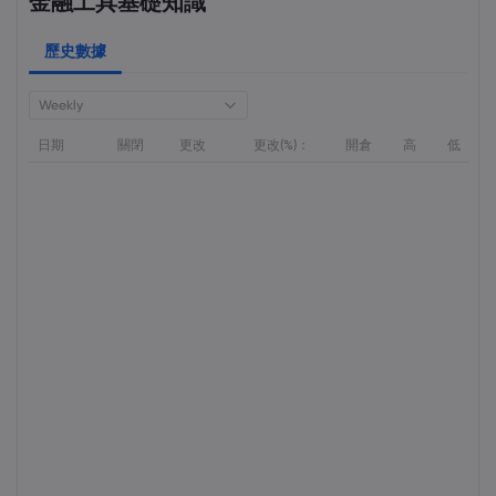
金融工具基礎知識
歷史數據
Weekly
日期
關閉
更改
更改(%)：
開倉
高
低