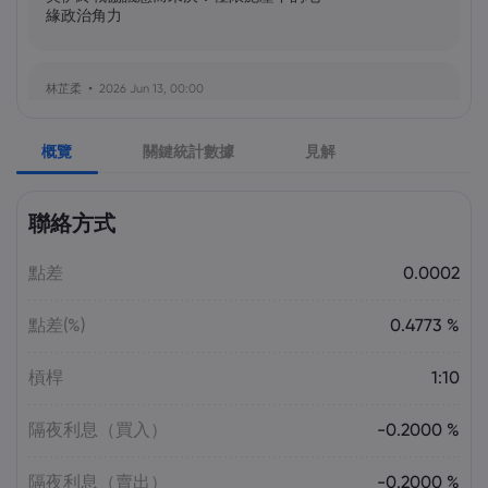
緣政治角力
林芷柔
2026 Jun 13, 00:00
美軍奪島伊朗石油樞紐？哈爾克島戰略解
析與風險評估
概覽
關鍵統計數據
見解
張瑋庭
2026 Jun 13, 00:00
聯絡方式
北約安全態勢與美軍部署調整：美歐風險
評估分歧加劇
點差
0.0002
點差(%)
0.4773 %
陳昊然
2026 Jun 13, 00:00
霍爾木茲海峽航運格局劇變：非伊朗原油
槓桿
1:10
量增，市場波動趨緩
隔夜利息（買入）
-0.2000 %
隔夜利息（賣出）
-0.2000 %