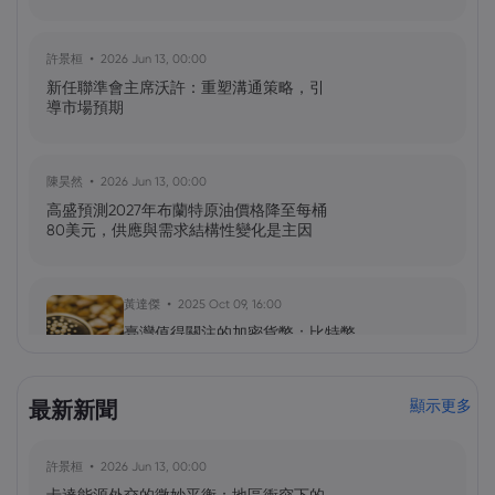
許景桓
2026 Jun 13, 00:00
新任聯準會主席沃許：重塑溝通策略，引
導市場預期
陳昊然
2026 Jun 13, 00:00
高盛預測2027年布蘭特原油價格降至每桶
80美元，供應與需求結構性變化是主因
黃達傑
2025 Oct 09, 16:00
臺灣值得關注的加密貨幣：比特幣
（BTC）、以太坊（ETH）、索拉納
（Solana，SOL）、零幣（Zcash，ZEC）
最新新聞
顯示更多
黃達傑
2025 Sep 29, 16:00
許景桓
2026 Jun 13, 00:00
NIO 股票預測：NIO 今天下跌 5%，未來會