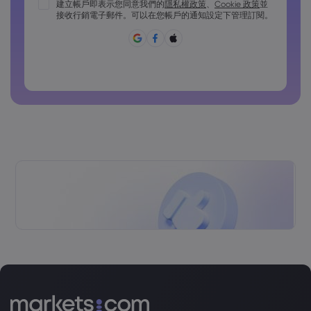
密碼必須包含至少 1 個大寫字元
建立帳戶即表示您同意我們的
隱私權政策
、
Cookie 政策
並
接收行銷電子郵件。可以在您帳戶的通知設定下管理訂閱。
密碼必須包含至少 1 個小寫字元
密碼必須包含 ~!@#£%^&*()_-+=:;&lt;&gt;{,[]?,.
密碼不能為常用密碼
密碼不得包含非拉丁字符
密碼不得包含空格