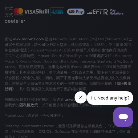
付款
方式
網域
www.markets.com
是由 Markets South Africa (Pty) Ltd ("Markets SA") 公
司完全獨家經營，該公司受 FSCA 監理，執照證號為： 46860，並且依據 2012
年金融市場法 (Financial Markets Act) 第 19 條授予其場外衍生性商品供應商
(ODP) 之經營執照。Markets South Africa (Pty) Ltd 辦事處設立於：Boundary
Place 18 Rivonia Road, Illovo Sandton, Johannesburg, Gauteng, 2196, South
Africa。高風險投資警告。從事交易外匯 (Forex) 和差價合約 (CFD) 屬於高度投
機性質，具有高風險特點，並非適於每一位投資者之用。閣下有可能蒙受部分
或全部投入資金的損失，因此，閣下不應從事無法承受得起資金損失的投機買
賣。您應完全明白保證金交易涉及的一切有關風險。請閱讀完整的
《風險披露
聲明》
，其中對所涉及的風險進行了更詳細的解釋。
有關隱私和資料保護的投訴，請透過
privacy@markets.com
與我們聯絡。請閱
讀我們的
隱私權政策
，以了解更多有關處理個人資料的資訊。
Markets.com 透過以下子公司運作：
Safecap Investments Limited，受塞浦路斯證券交易委員會（「CySEC」）監
管，許可證編號為： 092/08。Safecap 在塞浦路斯共和國註冊成立，公司編
號為 HE186196。