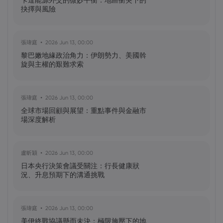
卡達能源外交的微妙平衡：地區衝突下的
怎樣？
抉擇與風險
黃達傑
2025 Sep 27, 16:00
張瑋庭
2026 Jun 13, 00:00
比特幣價格預測：如何在台灣購買比特
黎巴嫩地緣政治角力：伊朗勢力、美國斡
幣？
旋與主權的艱難求索
黃達傑
2025 Sep 23, 16:00
張瑋庭
2026 Jun 13, 00:00
Fintech 股票值得關注：Nu
全球市場回顧與展望：重點事件與金融市
Holdings（NU）股票、SOFI 股票
場深度解析
黃達傑
2025 Sep 21, 16:00
盧昕穎
2026 Jun 13, 00:00
QBTS 股票今天上漲 11%：D-Wave
日本央行決策會議受關注：行長健康狀
Quantum Inc. 發生了什麼事？
況、升息預期下的溝通挑戰
張瑋庭
2026 Jun 13, 00:00
美伊終戰協議懸而未決：極限施壓下的地