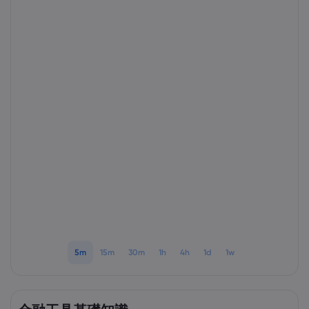
Markets.com 簡介
為甚麼選擇Markets.
協助與支援
全球服務
幫助中心
數據與安全性
集團簡介
聯絡支援
安全上網
法規
獎項和媒體
投訴
Cookie 披露
法律文件包
監管
5m
15m
30m
1h
4h
1d
1w