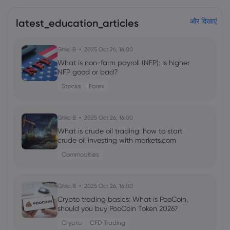
latest_education_articles
और दिखाएं
Ghko B
2025 Oct 26, 16:00
What is non-farm payroll (NFP): Is higher
NFP good or bad?
Stocks
Forex
Ghko B
2025 Oct 26, 16:00
What is crude oil trading: how to start
crude oil investing with markets.com
Commodities
Ghko B
2025 Oct 26, 16:00
Crypto trading basics: What is PooCoin,
should you buy PooCoin Token 2026?
Crypto
CFD Trading