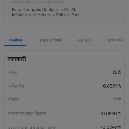
Sophia Claire
2025 Oct 25, 00:00
Fund Managers Cautious in Q4: AI,
Inflation, and Monetary Policy in Focus
Emma Rose
2025 Oct 25, 00:00
अवलोकन
्रमुख सांख्यिकी
इनसाइट्स
इसके बारे में
US Government Shutdown Threatens
October Inflation Data Release
जानकारी
Sophia Claire
2025 Oct 24, 00:00
स्प्रेड
11.15
US-EU Relations: Russia Sanctions Unite
Despite Trade Tensions
स्प्रेड (%)
0.6301 %
Emma Rose
2025 Oct 24, 00:00
लीवरेज
1:10
BOJ Warns of Japan Stock Market
Overheating, U.S. Trade Policy Risk
ओवरनाइट ब्याज विक्रय
-0.0590 %
overnight_interest_sell
-0.0299 %