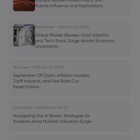
Trump's Sudden Russia Policy Shift:
Rubio's Influence and Implications
Georgy Istigechev
2023 Sep 20, 04:00
FTSE 100 Index: UK stocks edge higher
ahead of CPI announcement
Emma Rose
2025 Oct 25, 00:00
Global Market Review: Gold Volatility
Indices
CFD Trading
Shares
and Tech Stock Surge Amidst Economic
Uncertainty
Noah Lee
2025 Oct 25, 00:00
September CPI Data: Inflation Hurdles,
Tariff Impacts, and Fed Rate Cut
Expectations
Emma Rose
2025 Oct 25, 00:00
Navigating the AI Boom: Strategies for
Investors Amid Nvidia's Valuation Surge