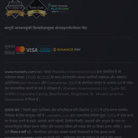
कानूनी जानकार
कुकी डिस्क्लोज़र
सुरक्षा ऑनलाइन
गोपनीयता नीत
भुगतान
विधियाँ
www.markets.com/vc/
साइट Markets International Ltd द्वारा संचालित है जो
पंजीकरण संख्या 27030 BC2023 के साथ अंतर्राष्ट्रीय व्यापार कंपनियाँ (संशोधन और समेकन)
अधिनियमSaint Vincent और Grenadines, 2009 के संशोधित कानून के अध्याय 149 के तहत
एक व्यावसायिक कंपनी के रूप में अधिकृत है। Markets International Ltd - Suite 310,
Griffith Corporate Center, Beachmont, Kingstone, St. Vincent and the
Grenadines में स्थित है।
प्रयास कर
ें विदेशी मुद्रा (फ़ॉरेक्स) और कॉन्ट्रैक्ट्स फ़ॉर डिफ़रेंस (CFD) में ट्रेड करना प्रत्येक
निवेशक के लिए उपयुक्त नहीं है। markets.com द्वारा प्रस्तावित विदेशी मुद्रा/CFDs में ट्रेड करने
का फ़ैसला करने से पहले, आपको अपने उद्देश्यों, वित्तीय स्थिति, ज़रूरतों और अनुभव के स्तर पर
सावधानीपूर्वक विचार करना चाहिए और स्वतंत्र पेशेवर की सलाह लेने पर विचार करना चाहिए। कृपया
सारे
नियम व शर्तें
पढ़ें। गोपनीयता और डेटा संरक्षण संबंधी शिकायतों के लिए कृपया हमसे
privacy@markets.com
पर संपर्क करें। व्यक्तिगत डेटा के प्रबंधन के बारे में और ज़्यादा