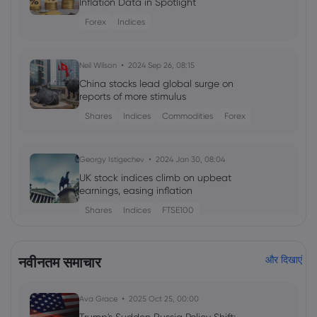
Inflation Data in Spotlight
Forex
Indices
Neil Wilson
2024 Sep 26, 08:15
China stocks lead global surge on
reports of more stimulus
Shares
Indices
Commodities
Forex
Georgy Istigechev
2024 Jan 30, 08:04
UK stock indices climb on upbeat
earnings, easing inflation
Shares
Indices
FTSE100
Georgy Istigechev
2023 Sep 26, 10:00
नवीनतम समाचार
और दिखाएं
FTSE 100 Index: London stocks start
week sharply lower
Ava Grace
2025 Oct 25, 00:00
Indices