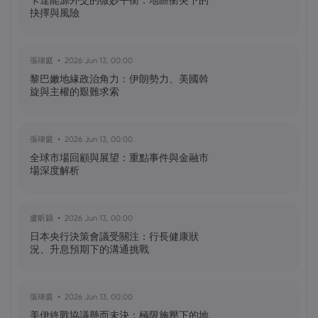
卡達能源外交的微妙平衡：地區衝突下的
怎樣？
抉擇與風險
黃達傑
2025 Sep 27, 16:00
張瑋庭
2026 Jun 13, 00:00
比特幣價格預測：如何在台灣購買比特
黎巴嫩地緣政治角力：伊朗勢力、美國斡
幣？
旋與主權的艱難求索
黃達傑
2025 Sep 23, 16:00
張瑋庭
2026 Jun 13, 00:00
Fintech 股票值得關注：Nu
全球市場回顧與展望：重點事件與金融市
Holdings（NU）股票、SOFI 股票
場深度解析
黃達傑
2025 Sep 21, 16:00
盧昕穎
2026 Jun 13, 00:00
QBTS 股票今天上漲 11%：D-Wave
日本央行決策會議受關注：行長健康狀
Quantum Inc. 發生了什麼事？
況、升息預期下的溝通挑戰
張瑋庭
2026 Jun 13, 00:00
美伊終戰協議懸而未決：極限施壓下的地