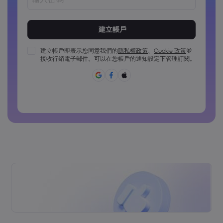
密碼長度必須介於 8 到 15 個字元之間
密碼必須包含至少 1 個數字字元
密碼必須包含至少 1 個大寫字元
建立帳戶即表示您同意我們的
隱私權政策
、
Cookie 政策
並
接收行銷電子郵件。可以在您帳戶的通知設定下管理訂閱。
密碼必須包含至少 1 個小寫字元
密碼必須包含 ~!@#£%^&*()_-+=:;&lt;&gt;{,[]?,.
密碼不能為常用密碼
密碼不得包含非拉丁字符
密碼不得包含空格