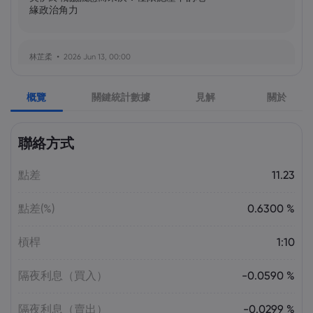
緣政治角力
林芷柔
2026 Jun 13, 00:00
美軍奪島伊朗石油樞紐？哈爾克島戰略解
析與風險評估
概覽
關鍵統計數據
見解
關於
張瑋庭
2026 Jun 13, 00:00
聯絡方式
北約安全態勢與美軍部署調整：美歐風險
評估分歧加劇
點差
11.23
點差(%)
0.6300 %
陳昊然
2026 Jun 13, 00:00
霍爾木茲海峽航運格局劇變：非伊朗原油
槓桿
1:10
量增，市場波動趨緩
隔夜利息（買入）
-0.0590 %
隔夜利息（賣出）
-0.0299 %