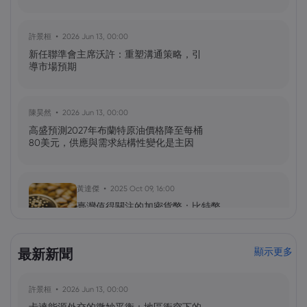
許景桓
2026 Jun 13, 00:00
新任聯準會主席沃許：重塑溝通策略，引
導市場預期
陳昊然
2026 Jun 13, 00:00
高盛預測2027年布蘭特原油價格降至每桶
80美元，供應與需求結構性變化是主因
黃達傑
2025 Oct 09, 16:00
臺灣值得關注的加密貨幣：比特幣
（BTC）、以太坊（ETH）、索拉納
（Solana，SOL）、零幣（Zcash，ZEC）
最新新聞
顯示更多
黃達傑
2025 Sep 29, 16:00
許景桓
2026 Jun 13, 00:00
NIO 股票預測：NIO 今天下跌 5%，未來會