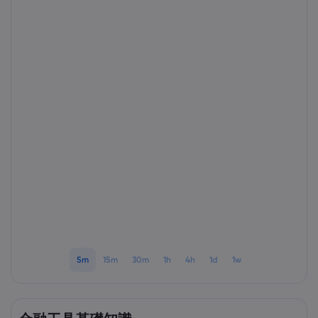
Markets.com 簡介
為甚麼選擇Markets.
協助與支援
全球服務
幫助中心
數據與安全性
集團簡介
聯絡支援
安全上網
法規
獎項和媒體
投訴
Cookie 披露
法律文件包
監管
5m
15m
30m
1h
4h
1d
1w