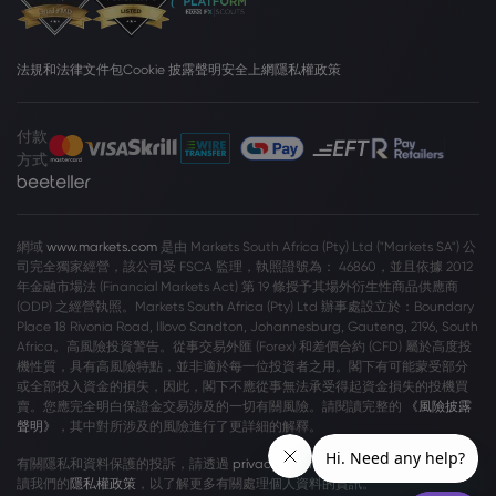
法規和法律文件包
Cookie 披露聲明
安全上網
隱私權政策
付款
方式
網域
www.markets.com
是由 Markets South Africa (Pty) Ltd ("Markets SA") 公
司完全獨家經營，該公司受 FSCA 監理，執照證號為： 46860，並且依據 2012
年金融市場法 (Financial Markets Act) 第 19 條授予其場外衍生性商品供應商
(ODP) 之經營執照。Markets South Africa (Pty) Ltd 辦事處設立於：Boundary
Place 18 Rivonia Road, Illovo Sandton, Johannesburg, Gauteng, 2196, South
Africa。高風險投資警告。從事交易外匯 (Forex) 和差價合約 (CFD) 屬於高度投
機性質，具有高風險特點，並非適於每一位投資者之用。閣下有可能蒙受部分
或全部投入資金的損失，因此，閣下不應從事無法承受得起資金損失的投機買
賣。您應完全明白保證金交易涉及的一切有關風險。請閱讀完整的
《風險披露
聲明》
，其中對所涉及的風險進行了更詳細的解釋。
有關隱私和資料保護的投訴，請透過
privacy@markets.com
與我們聯絡。請閱
讀我們的
隱私權政策
，以了解更多有關處理個人資料的資訊。