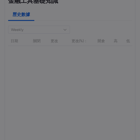
金融工具基礎知識
歷史數據
Weekly
日期
關閉
更改
更改(%)：
開倉
高
低