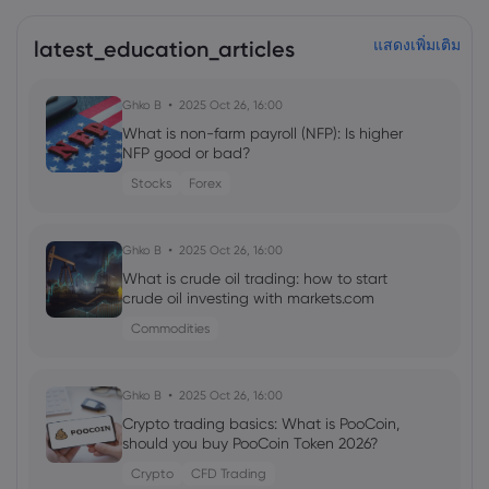
latest_education_articles
แสดงเพิ่มเติม
Ghko B
2025 Oct 26, 16:00
What is non-farm payroll (NFP): Is higher
NFP good or bad?
Stocks
Forex
Ghko B
2025 Oct 26, 16:00
What is crude oil trading: how to start
crude oil investing with markets.com
Commodities
Ghko B
2025 Oct 26, 16:00
Crypto trading basics: What is PooCoin,
should you buy PooCoin Token 2026?
Crypto
CFD Trading