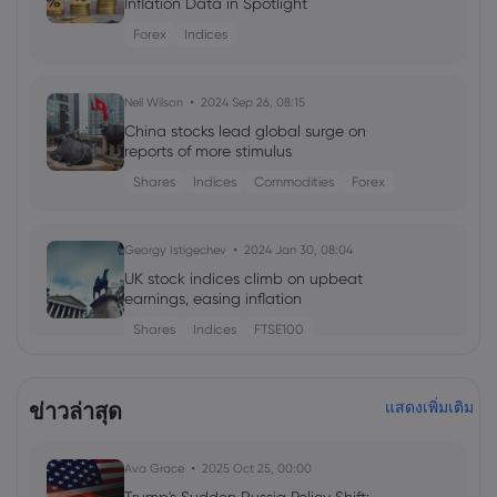
Inflation Data in Spotlight
Forex
Indices
Neil Wilson
2024 Sep 26, 08:15
China stocks lead global surge on
reports of more stimulus
Shares
Indices
Commodities
Forex
Georgy Istigechev
2024 Jan 30, 08:04
UK stock indices climb on upbeat
earnings, easing inflation
Shares
Indices
FTSE100
Georgy Istigechev
2023 Sep 26, 10:00
ข่าวล่าสุด
แสดงเพิ่มเติม
FTSE 100 Index: London stocks start
week sharply lower
Ava Grace
2025 Oct 25, 00:00
Indices