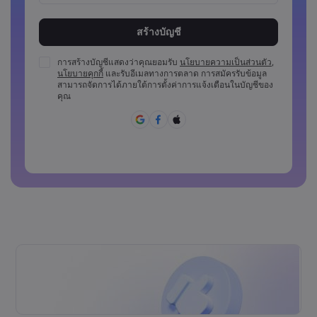
รหัสผ่านต้องมีความยาวระหว่าง 8 ถึง 15 ตัว
รหัสผ่านต้องมีอักขระตัวเลขอย่างน้อย 1 ตัว
รหัสผ่านต้องมีตัวพิมพ์ใหญ่อย่างน้อย 1 ตัว
การสร้างบัญชีแสดงว่าคุณยอมรับ
นโยบายความเป็นส่วนตัว
,
นโยบายคุกกี้
และรับอีเมลทางการตลาด การสมัครรับข้อมูล
รหัสผ่านต้องมีตัวพิมพ์เล็กอย่างน้อย 1 ตัว
สามารถจัดการได้ภายใต้การตั้งค่าการแจ้งเตือนในบัญชีของ
รหัสผ่านจะต้องประกอบด้วย ~!@#£%^&amp;*()_-
คุณ
+=:;&lt;&lt;&gt;{{,[[]?,.
ไม่สามารถใช้รหัสผ่านที่คาดเดาง่าย
รหัสผ่านห้ามประกอบด้วยตัวอักษรที่ไม่ใช่ตัวอักษรละติน
รหัสผ่านห้ามประกอบด้วยช่องว่าง