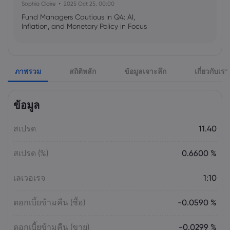
Sophia Claire
2025 Oct 25, 00:00
Fund Managers Cautious in Q4: AI,
Inflation, and Monetary Policy in Focus
Emma Rose
2025 Oct 25, 00:00
ภาพรวม
สถิติหลัก
ข้อมูลเจาะลึก
เกี่ยวกับเรา
US Government Shutdown Threatens
October Inflation Data Release
ข้อมูล
Sophia Claire
2025 Oct 24, 00:00
สเปรด
11.40
US-EU Relations: Russia Sanctions Unite
Despite Trade Tensions
สเปรด (%)
0.6600 %
Emma Rose
2025 Oct 24, 00:00
เลเวอเรจ
1:10
BOJ Warns of Japan Stock Market
Overheating, U.S. Trade Policy Risk
ดอกเบี้ยข้ามคืน (ซื้อ)
-0.0590 %
ดอกเบี้ยข้ามคืน (ขาย)
-0.0299 %