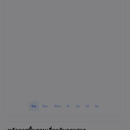
เกี่ยวกับ Markets.
ทำไมต้องเทรดกับ Ma
ความช่วยเหลือแล
ข้อเสนอทั่วโลก
คำถามที่พบบ่อย
ข้อมูลและความปล
กลุ่มของเรา
ศูนย์ช่วยเหลือ
ความปลอดภัยบนโล
เอกสารด้านกฎหม
รางวัลและสื่อ
ติดต่อฝ่ายสนับสนุน
การเปิดเผยข้อมูลคุกก
เอกสารด้านกฎหมา
เรื่องร้องเรียน
5m
15m
30m
1h
4h
1d
1w