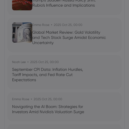
Trump's Sudden Russia Policy Shift:
Rubio's Influence and Implications
Georgy Istigechev
2023 Sep 20, 04:00
FTSE 100 Index: UK stocks edge higher
ahead of CPI announcement
Emma Rose
2025 Oct 25, 00:00
Global Market Review: Gold Volatility
Indices
CFD Trading
Shares
and Tech Stock Surge Amidst Economic
Uncertainty
Noah Lee
2025 Oct 25, 00:00
September CPI Data: Inflation Hurdles,
Tariff Impacts, and Fed Rate Cut
Expectations
Emma Rose
2025 Oct 25, 00:00
Navigating the AI Boom: Strategies for
Investors Amid Nvidia's Valuation Surge