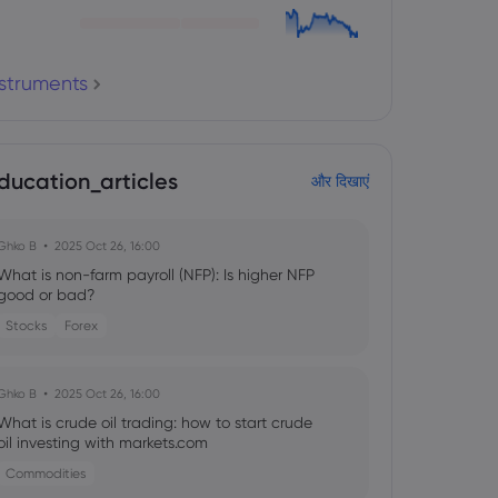
nstruments
ducation_articles
और दिखाएं
Ghko B
2025 Oct 26, 16:00
What is non-farm payroll (NFP): Is higher NFP
good or bad?
Stocks
Forex
Ghko B
2025 Oct 26, 16:00
What is crude oil trading: how to start crude
oil investing with markets.com
Commodities