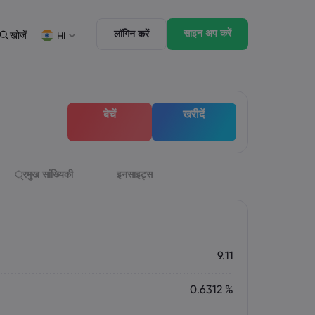
साइन अप करें
लॉगिन करें
खोजें
HI
ूनी पैक
ट्रेडिंग के फ़ीचर्स
पैक
बाज़ार की गहराई
English
English
बेचें
खरीदें
English (ZA)
English (St. Vincent)
Dansk
Italiano
Danish
Italian
Bahasa Melayu
ภาษาไทย
Malay
Thai
िन्दी
्रमुख सांख्यिकी
इनसाइट्स
Português
Hindi
Portuguese
9.11
0.6312 %