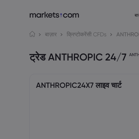
बाज
Markets.com के बारे में
ट्रेडिंग प्लेटफ़
भाष
बाज़ार
क्रिप्टोकरेंसी CFDs
ANTHROP
Markets.com क्यों
वेब प्लेटफ़ॉर्म
English
English
ट्रेड ANTHROPIC 24/7
English (Global)
English (EU)
वैश्विक पेशकश
ऐप
ANT
Deutsch
Español
हमारा ग्रुप
MT4
German
Spanish (Latam)
Nederlands
العربية
अवॉर्ड्स और मीडिया
MT5
Dutch
Arabic
繁體中文
简体中文
Trading Cent
Traditional Chinese
Simplified Chinese
ANTHROPIC24X7 लाइव चार्ट
Bahasa Indonesia
한국어
Indonesian
Korean