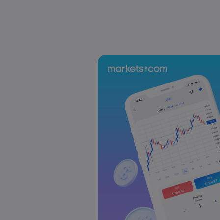
US-EU Relations: Russia Sanctions Unite Despite 
Emma Rose
2025 Oct 24, 00:00
BOJ Warns of Japan Stock Market Overheating, U.