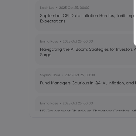
Noah Lee
2025 Oct 25, 00:00
September CPI Data: Inflation Hurdles, Tariff Im
Expectations
Emma Rose
2025 Oct 25, 00:00
Navigating the AI Boom: Strategies for Investors 
Surge
Sophia Claire
2025 Oct 25, 00:00
Fund Managers Cautious in Q4: AI, Inflation, and 
Emma Rose
2025 Oct 25, 00:00
US Government Shutdown Threatens October Infl
Sophia Claire
2025 Oct 24, 00:00