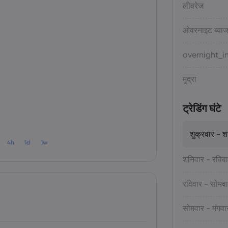
लीवरेज
ओवरनाइट ब्याज
overnight_in
मुद्रा
ट्रेडिंग घंटे
शुक्रवार - श
4h
1d
1w
शनिवार - रविव
रविवार - सोमव
सोमवार - मंगवा