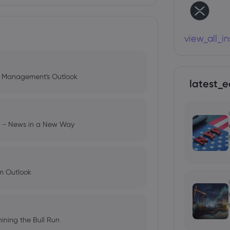
view_all_i
l Management's Outlook
latest_e
ng - News in a New Way
im Outlook
ining the Bull Run