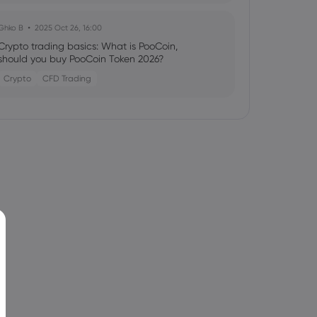
Ghko B
2025 Oct 26, 16:00
Crypto trading basics: What is PooCoin,
should you buy PooCoin Token 2026?
Crypto
CFD Trading