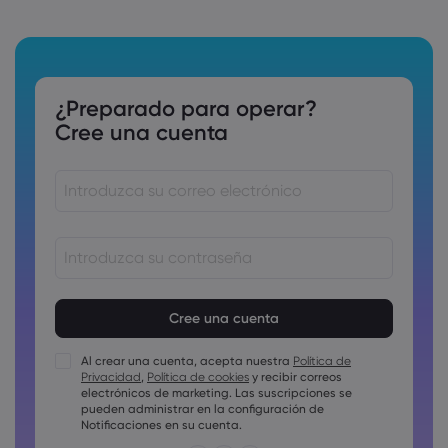
¿Preparado para operar?
Cree una cuenta
Las contraseñas deben tener entre 8 y 15 como mínimo
Las contraseñas deben incluir al menos un carácter
numérico
Al crear una cuenta, acepta nuestra
Política de
Las contraseñas deben incluir al menos un carácter en
Privacidad
,
Política de cookies
y recibir correos
mayúscula
electrónicos de marketing. Las suscripciones se
Las contraseñas deben incluir al menos un carácter en
pueden administrar en la configuración de
minúscula
Notificaciones en su cuenta.
La contraseña debe tener ~!@#£%^&amp;*()_-+=:;&lt;&gt;{,