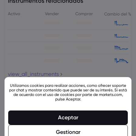
Instrumentos relacionados
Activo
Vender
Comprar
Cambio del %
view_all_instruments
Utilizamos cookies para realizar acciones, como ofrecer soporte
por chat y mostrar contenido que puede ser de su interés. Si está
de acuerdo con el uso de cookies por parte de markets.com,
latest_education_articles
Mostrar más
pulse Aceptar.
Markets.com Support Team
2025 Jul 13, 21:00
Aceptar
Criptomonedas 2025: análisis de las
tendencias y cómo están moldeando el
Gestionar
comportamiento comercial