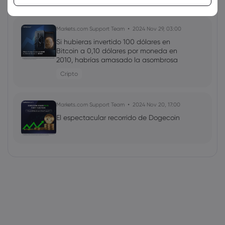
Markets.com Support Team
2024 Nov 29, 03:00
Si hubieras invertido 100 dólares en
Bitcoin a 0,10 dólares por moneda en
2010, habrías amasado la asombrosa
cifra de 95,7 MILLONES de dólares
Cripto
Markets.com Support Team
2024 Nov 20, 17:00
El espectacular recorrido de Dogecoin