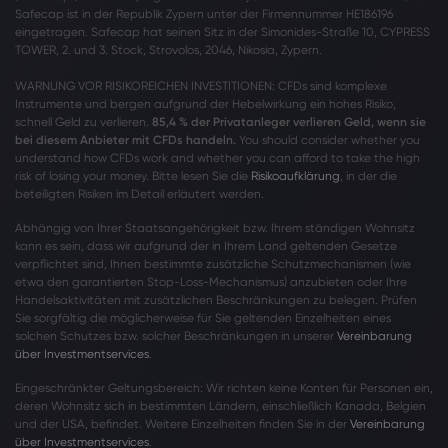
Safecap ist in der Republik Zypern unter der Firmennummer HE186196
eingetragen. Safecap hat seinen Sitz in der Simonides-Straße 10, CYPRESS
TOWER, 2. und 3. Stock, Strovolos, 2046, Nikosia, Zypern.
WARNUNG VOR RISIKOREICHEN INVESTITIONEN: CFDs sind komplexe
Instrumente und bergen aufgrund der Hebelwirkung ein hohes Risiko,
schnell Geld zu verlieren.
85,4 % der Privatanleger verlieren Geld, wenn sie
bei diesem Anbieter mit CFDs handeln.
You should consider whether you
understand how CFDs work and whether you can afford to take the high
risk of losing your money. Bitte lesen Sie die
Risikoaufklärung
, in der die
beteiligten Risiken im Detail erläutert werden.
Abhängig von Ihrer Staatsangehörigkeit bzw. Ihrem ständigen Wohnsitz
kann es sein, dass wir aufgrund der in Ihrem Land geltenden Gesetze
verpflichtet sind, Ihnen bestimmte zusätzliche Schutzmechanismen (wie
etwa den garantierten Stop-Loss-Mechanismus) anzubieten oder Ihre
Handelsaktivitäten mit zusätzlichen Beschränkungen zu belegen. Prüfen
Sie sorgfältig die möglicherweise für Sie geltenden Einzelheiten eines
solchen Schutzes bzw. solcher Beschränkungen in unserer
Vereinbarung
über Investmentservices
.
Eingeschränkter Geltungsbereich: Wir richten keine Konten für Personen ein,
deren Wohnsitz sich in bestimmten Ländern, einschließlich Kanada, Belgien
und der USA, befindet. Weitere Einzelheiten finden Sie in der
Vereinbarung
über Investmentservices
.