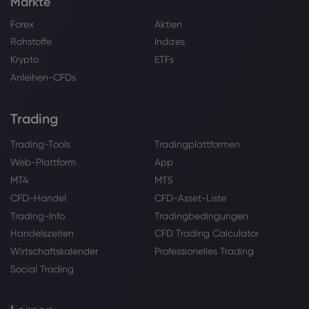
Märkte
Forex
Aktien
Rohstoffe
Indizes
Krypto
ETFs
Anleihen-CFDs
Trading
Trading-Tools
Tradingplattformen
Web-Plattform
App
MT4
MT5
CFD-Handel
CFD-Asset-Liste
Trading-Info
Tradingbedingungen
Handelszeiten
CFD Trading Calculator
Wirtschaftskalender
Professionelles Trading
Social Trading