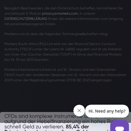
Bezüglich Beschwerden, die den Datenschutz betreffen, kontaktieren Sie
uns bitte per E-Mail an
privacy@markets.com
. In unserer
DATENSCHUTZERKLÄRUNG
finden Sie weitere Informationen zum Umgang
mit personenbezogenen Daten.
Markets.com ist über die folgenden Tochtergesellschaften tätig:
Markets South Africa (Pty) Ltd wird von der Financial Sector Conduct
Authority ("FSCA") unter der Lizenz Nr. 46860 reguliert und ist als Anbieter
von Over-the-Counter-Derivaten ("ODP") im Sinne des Financial Markets
Act Nr. 19 von 2012 lizenziert.
Markets International Limited ist auf St. Vincent und den Grenadinen
("SVG") nach den revidierten Gesetzen von St. Vincent und den Grenadinen
2009 unter der Registrierungsnummer 27030 BC 2023 eingetragen.
CFDs sind komplexe Instrumente und umfassen
aufgrund der Hebelfinanzierung ein hohes Risiko,
schnell Geld zu verlieren.
85,4% der