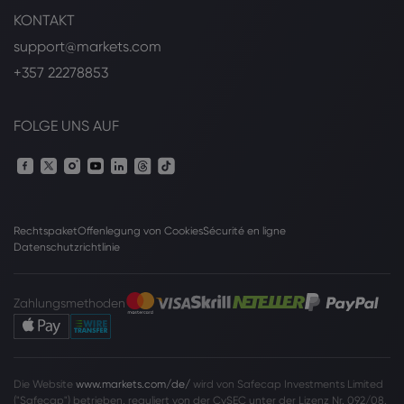
KONTAKT
support@markets.com
+357 22278853
FOLGE UNS AUF
Rechtspaket
Offenlegung von Cookies
Sécurité en ligne
Datenschutzrichtlinie
Zahlungsmethoden
Die Website
www.markets.com/de/
wird von Safecap Investments Limited
("Safecap") betrieben, reguliert von der CySEC unter der Lizenz Nr. 092/08.