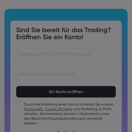
Sind Sie bereit für das Trading?
Eröffnen Sie ein Konto!
Kennwörter müssen 8 bis 15 Zeichen lang sein
Kennwörter müssen mindestens 1 Ziffer enthalten
Kennwörter müssen mindestens 1 Großbuchstaben
Durch die Erstellung eines Kontos stimmen Sie unserer
enthalten
Privatpolitik
,
Cookie-Richtlinie
und Marketing-E-Mails
Kennwörter müssen mindestens 1 Kleinbuchstaben enthalten
erhalten. Abonnements können in Ihrem Konto unter
den Benachrichtigungseinstellungen verwaltet
Das Passwort muss folgende Zeichen enthalten ~!@#£
werden.
%^&amp;*()_-+=:;&lt;&gt;{,[]?,.
Passwörter dürfen nicht allgemein geläufig sein