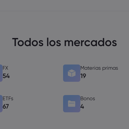
Todos los mercados
FX
Materias primas
54
19
ETFs
Bonos
67
4