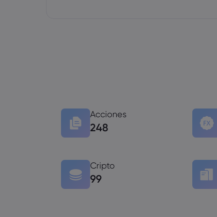
Acciones
248
Cripto
99