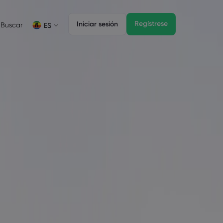
Regístrese
Iniciar sesión
Buscar
ES
Funciones para operar
Paquete legal
Depth of Market
Paquete legal
English
English
English (ZA)
English (St. Vincent)
 cookies
Dansk
Italiano
Danish
Italian
Bahasa Melayu
ภาษาไทย
Malay
Thai
िन्दी
Português
Hindi
Portuguese
peraciones
al