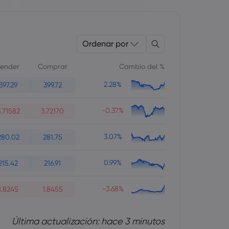
Ordenar por
ender
Comprar
Cambio del %
2.28%
397.29
399.72
-0.37%
3.71582
3.72170
3.07%
280.02
281.75
0.99%
215.42
216.91
-3.68%
1.8245
1.8455
Última actualización: hace 3 minutos