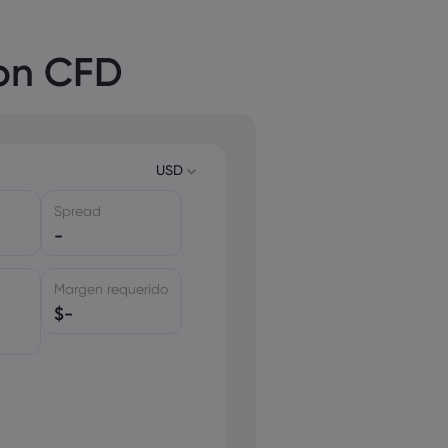
con CFD
USD
Spread
USD
-
EUR
GBP
Margen requerido
CAD
$
-
AUD
CHF
ZAR
MXN