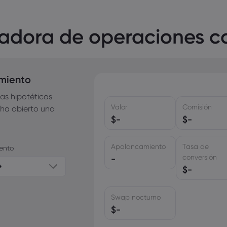
adora de operaciones 
imiento
as hipotéticas
Valor
Comisión
 ha abierto una
$
-
$
-
Apalancamiento
Tasa de
ento
conversión
-
e
$
-
Swap nocturno
$
-