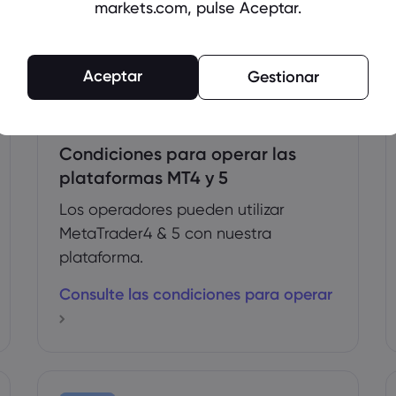
markets.com, pulse Aceptar.
Aceptar
Gestionar
Condiciones para operar las
plataformas MT4 y 5
Los operadores pueden utilizar
MetaTrader4 & 5 con nuestra
plataforma.
Consulte las condiciones para operar