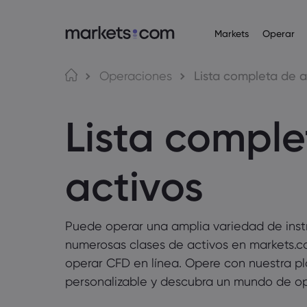
Markets
Operar
Plataformas de operaci
Acerca de Markets
Productos
Idioma
Operaciones
Lista completa de a
Plataforma web
¿Por qué Markets.com?
Forex
English
English
Lista comple
English (Global)
English (EU)
App
Oferta global
Español
Deutsch
Materias primas
MT4
Nuestro grupo
German
Spanish (Latam)
Nederlands
العربية
MT5
Premios y medios
Dutch
Arabic
Cripto
activos
繁體中文
简体中文
Trading Central
Traditional Chinese
Simplified Chinese
Bahasa Indonesia
한국어
Bonos
Indonesian
Korean
Puede operar una amplia variedad de ins
numerosas clases de activos en markets.co
operar CFD en línea. Opere con nuestra pl
personalizable y descubra un mundo de o