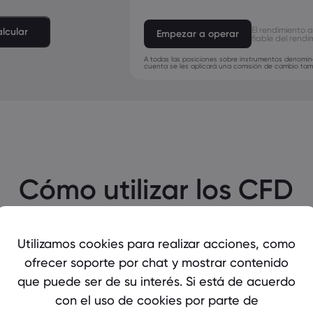
El rendimiento a
lcular
Empezar a operar
fiable del rendi
A todas las posiciones sobre instrumentos denominad
cuenta se les aplicará una comisión de cambio tambi
Cómo utilizar los CFD
Para ver realmente cómo comparamos, es importante
tener en cuenta los detalles. markets.com le
Utilizamos cookies para realizar acciones, como
proporciona toda la información necesaria para que
ofrecer soporte por chat y mostrar contenido
tome las decisiones que más le convienen.
que puede ser de su interés. Si está de acuerdo
con el uso de cookies por parte de