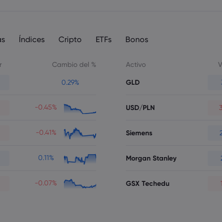
as
Índices
Cripto
ETFs
Bonos
r
Cambio del %
Activo
V
GLD
0.29%
-0.45%
USD/PLN
-0.41%
Siemens
0.11%
Morgan Stanley
-0.07%
GSX Techedu