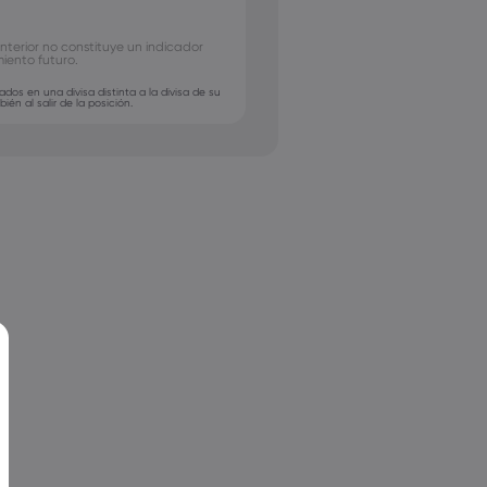
JPY
nterior no constituye un indicador
miento futuro.
os en una divisa distinta a la divisa de su
én al salir de la posición.