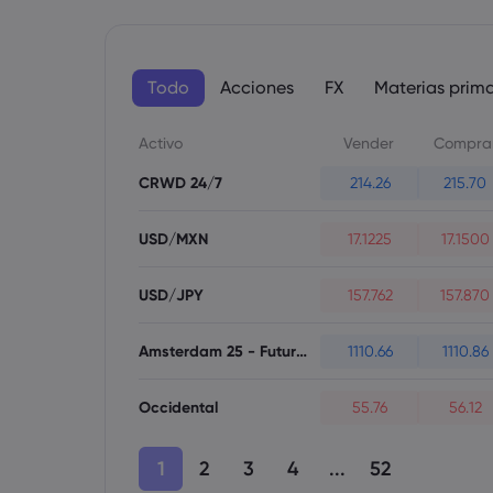
Todo
Acciones
FX
Materias prim
Activo
Vender
Compra
CRWD 24/7
214.26
215.70
USD/MXN
17.1225
17.1500
USD/JPY
157.762
157.870
Amsterdam 25 - Futures
1110.66
1110.86
Occidental
55.76
56.12
1
2
3
4
...
52