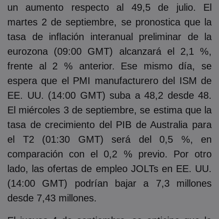
UU. de agosto
un aumento respecto al 49,5 de julio. El
martes 2 de septiembre, se pronostica que la
5. Viernes 5 de septiembre de 2025: [06:00
tasa de inflación interanual preliminar de la
GMT] Ventas minoristas intermensuales del
eurozona (09:00 GMT) alcanzará el 2,1 %,
Reino Unido de julio, [12:30 GMT] Nóminas no
frente al 2 % anterior. Ese mismo día, se
agrícolas de EE. UU. de agosto, [12:30 GMT]
espera que el PMI manufacturero del ISM de
Tasa de desempleo de EE. UU. de agosto
EE. UU. (14:00 GMT) suba a 48,2 desde 48.
El miércoles 3 de septiembre, se estima que la
tasa de crecimiento del PIB de Australia para
el T2 (01:30 GMT) será del 0,5 %, en
comparación con el 0,2 % previo. Por otro
lado, las ofertas de empleo JOLTs en EE. UU.
(14:00 GMT) podrían bajar a 7,3 millones
desde 7,43 millones.‎