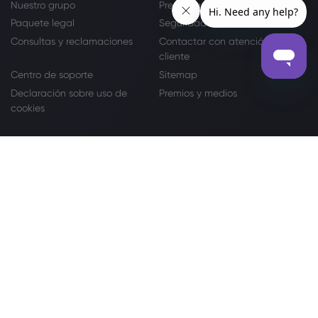
Nuestro grupo
Preguntas frecuentes
Paquete legal
Seguridad en línea
Consultas y reclamaciones
Contactar con atención al
cliente
Centro de soporte
Sitemap
Declaración sobre uso de
Premios y medios
cookies
Promo
Centro de recompensas
marketsClub
Bono de bienvenida
Bono por fidelidad
Bono por referido
Colaboraciones
Afiliados
IB