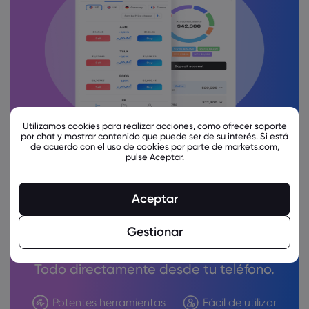
Utilizamos cookies para realizar acciones, como ofrecer soporte
por chat y mostrar contenido que puede ser de su interés. Si está
de acuerdo con el uso de cookies por parte de markets.com,
pulse Aceptar.
Ventaja sobre la
marcha
Aceptar
Gestionar
Perspectivas de expertos, ejecuciones
instantáneas.
Todo directamente desde tu teléfono.
Potentes herramientas
Fácil de utilizar