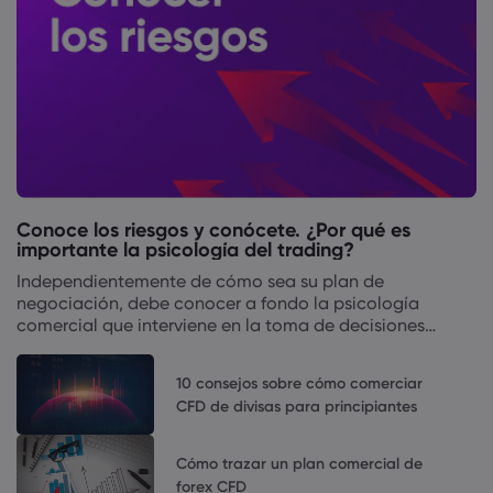
Acerca de Marke
¿Por qué Markets.
Ayuda y soporte
Conoce los riesgos y conócete. ¿Por qué es
Oferta global
Preguntas frecuent
Datos y segurida
importante la psicología del trading?
Nuestro grupo
Independientemente de cómo sea su plan de
Centro de soporte
Seguridad en línea
Paquete legal
negociación, debe conocer a fondo la psicología
Premios y medios
Contactar con aten
comercial que interviene en la toma de decisiones
Declaración sobre 
Paquete legal
financieras.
Quejas
10 consejos sobre cómo comerciar
CFD de divisas para principiantes
Cómo trazar un plan comercial de
forex CFD