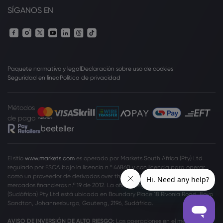
SÍGANOS EN
Paquete normativo y legal
Declaración sobre uso de cookies
Seguridad en línea
Política de privacidad
Métodos
de pago
El sitio
www.markets.com
es operado por Markets South Africa (Pty) Ltd
regulado por FSCA bajo la licencia n.º 46860 y con licencia para operar
como un proveedor de derivados over the counter (ODP) según la ley de
mercados financieros n.º 19 de 2012. La oficina registrada de Markets
(Sudáfrica) Pty Ltd está ubicada en Boundary Place 18 Rivonia Road, Illovo
Sandton, Johannesburgo, Gauteng, 2196, Sudáfrica.
AVISO DE INVERSIÓN DE ALTO RIESGO:
Las operaciones en el mercado de