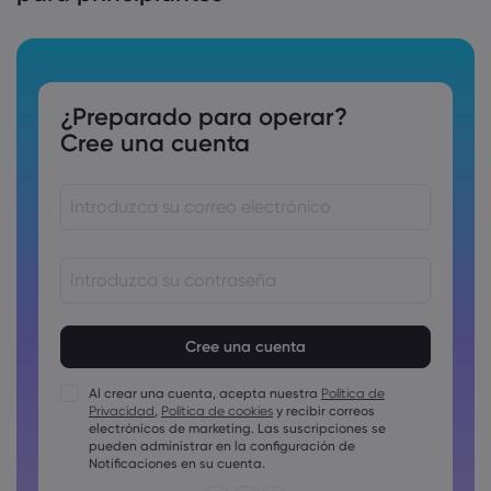
¿Preparado para operar?
Cree una cuenta
Las contraseñas deben tener entre 8 y 15 como mínimo
Las contraseñas deben incluir al menos un carácter
numérico
Al crear una cuenta, acepta nuestra
Política de
Las contraseñas deben incluir al menos un carácter en
Privacidad
,
Política de cookies
y recibir correos
mayúscula
electrónicos de marketing. Las suscripciones se
Las contraseñas deben incluir al menos un carácter en
pueden administrar en la configuración de
minúscula
Notificaciones en su cuenta.
La contraseña debe tener ~!@#£%^&amp;*()_-+=:;&lt;&gt;{,
[]?,.