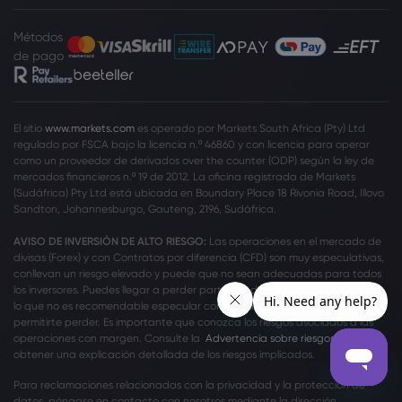
Métodos
de pago
El sitio
www.markets.com
es operado por Markets South Africa (Pty) Ltd
regulado por FSCA bajo la licencia n.º 46860 y con licencia para operar
como un proveedor de derivados over the counter (ODP) según la ley de
mercados financieros n.º 19 de 2012. La oficina registrada de Markets
(Sudáfrica) Pty Ltd está ubicada en Boundary Place 18 Rivonia Road, Illovo
Sandton, Johannesburgo, Gauteng, 2196, Sudáfrica.
AVISO DE INVERSIÓN DE ALTO RIESGO:
Las operaciones en el mercado de
divisas (Forex) y con Contratos por diferencia (CFD) son muy especulativas,
conllevan un riesgo elevado y puede que no sean adecuadas para todos
los inversores. Puedes llegar a perder parte o todo el capital invertido, por
lo que no es recomendable especular con un capital que no puedas
permitirte perder. Es importante que conozca los riesgos asociados a las
operaciones con margen. Consulte la
Advertencia sobre riesgos
para
obtener una explicación detallada de los riesgos implicados.
Para reclamaciones relacionadas con la privacidad y la protección de
datos, póngase en contacto con nosotros mediante la dirección