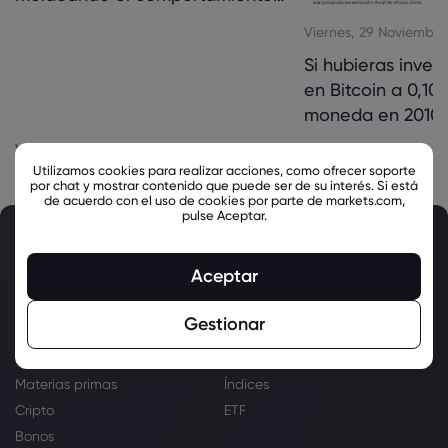
comercial
Viernes, 29 Noviembre
Si hubieras inver
en Bitcoin a 0,10
moneda en 2010, 
amasado la asom
Ver todos los artículos de formación
95,7 MILLONES de
Utilizamos cookies para realizar acciones, como ofrecer soporte
por chat y mostrar contenido que puede ser de su interés. Si está
de acuerdo con el uso de cookies por parte de markets.com,
pulse Aceptar.
Aceptar
Gestionar
Markets
Forex
Acciones
Materias primas
Índices
Cripto
ETF
Bonos